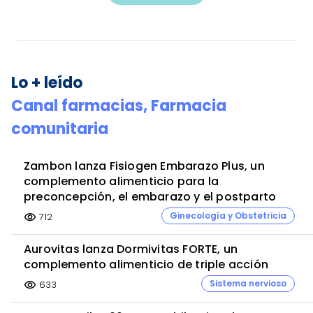
Lo + leído
Canal farmacias,
Farmacia
comunitaria
Zambon lanza Fisiogen Embarazo Plus, un
complemento alimenticio para la
preconcepción, el embarazo y el postparto
Ginecología y Obstetricia
712
visibility
Aurovitas lanza Dormivitas FORTE, un
complemento alimenticio de triple acción
Sistema nervioso
633
visibility