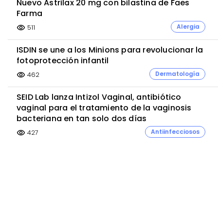
Nuevo Astrilax 20 mg con bilastina de Faes
Farma
Alergia
511
visibility
ISDIN se une a los Minions para revolucionar la
fotoprotección infantil
Dermatología
462
visibility
SEID Lab lanza Intizol Vaginal, antibiótico
vaginal para el tratamiento de la vaginosis
bacteriana en tan solo dos días
Antiinfecciosos
427
visibility