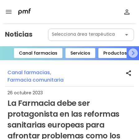
menu
Noticias
Selecciona área terapéutica
arrow_drop_down
Canal farmacias
Servicios
Productos
Item
1
Canal farmacias,
share
of
Farmacia comunitaria
8
26 octubre 2023
La Farmacia debe ser
protagonista en las reformas
sanitarias europeas para
afrontar problemas como los