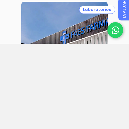
EVALUAR
Laboratorios
31 julio 2026
Faes Farma aumenta sus ingresos
un 27% y alcanza un beneficio
neto de 57 millones en el primer
semestre