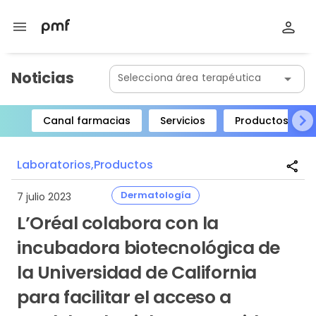
menu
Noticias
Selecciona área terapéutica
arrow_drop_down
Canal farmacias
Servicios
Productos
Item
1
Laboratorios,
Productos
share
of
8
Dermatología
7 julio 2023
L’Oréal colabora con la
incubadora biotecnológica de
la Universidad de California
para facilitar el acceso a