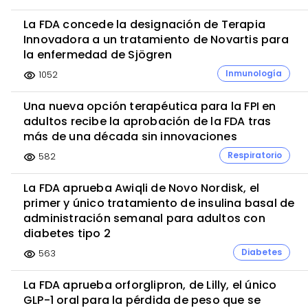
Soria
Tarragona
Tenerife
Teruel
Toledo
La FDA concede la designación de Terapia
Valencia
Valladolid
Vizcaya
Zamora
Innovadora a un tratamiento de Novartis para
Zaragoza...
la enfermedad de Sjögren
Inmunología
1052
visibility
Una nueva opción terapéutica para la FPI en
adultos recibe la aprobación de la FDA tras
más de una década sin innovaciones
Respiratorio
582
visibility
La FDA aprueba Awiqli de Novo Nordisk, el
primer y único tratamiento de insulina basal de
administración semanal para adultos con
diabetes tipo 2
Diabetes
563
visibility
La FDA aprueba orforglipron, de Lilly, el único
GLP-1 oral para la pérdida de peso que se