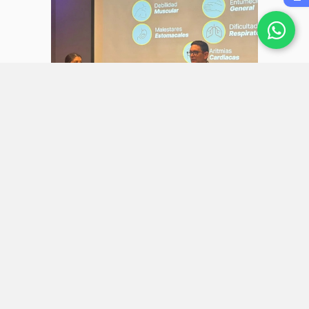
6 julio 2026
AstraZeneca presenta Lokelma en
República Dominicana como
opción terapéutica para el
manejo de la hiperkalemia
Endocrinología