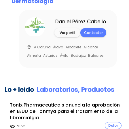
Dermatología
Daniel Pérez Cabello
Ver perfil
Contactar
location_on
A Coruña
Álava
Albacete
Alicante
Almería
Asturias
Ávila
Badajoz
Baleares
Barcelona
Burgos
Cáceres
Cádiz
Item
Cantabria
Castellón
Ceuta
Ciudad Real
3
Córdoba
Cuenca
Girona
Granada
of
Lo + leído
Laboratorios,
Productos
5
Guadalajara
Guipúzcoa
Huelva
Huesca
Jaén
La Rioja
Las Palmas
León
Lleida
Lugo
Tonix Pharmaceuticals anuncia la aprobación
Madrid
Málaga
Melilla
Murcia
Orense
en EEUU de Tonmya para el tratamiento de la
Asturias
Palencia
Pamplona
Pontevedra
fibromialgia
Salamanca
Cantabria
Segovia
Sevilla
Dolor
7356
visibility