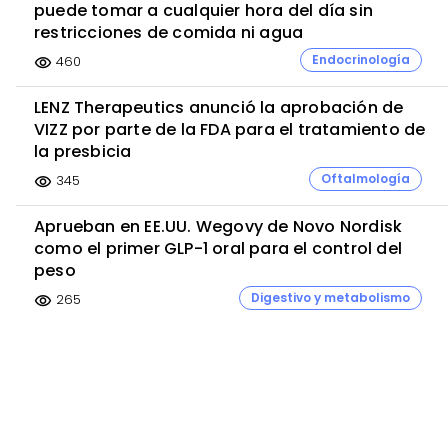
puede tomar a cualquier hora del día sin
restricciones de comida ni agua
Endocrinología
460
visibility
LENZ Therapeutics anunció la aprobación de
VIZZ por parte de la FDA para el tratamiento de
la presbicia
Oftalmología
345
visibility
Aprueban en EE.UU. Wegovy de Novo Nordisk
como el primer GLP-1 oral para el control del
peso
Digestivo y metabolismo
265
visibility