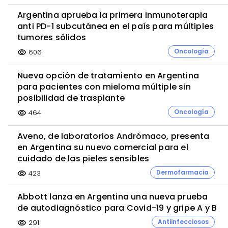
Argentina aprueba la primera inmunoterapia
anti PD-1 subcutánea en el país para múltiples
tumores sólidos
Oncología
606
visibility
Nueva opción de tratamiento en Argentina
para pacientes con mieloma múltiple sin
posibilidad de trasplante
Oncología
464
visibility
Aveno, de laboratorios Andrómaco, presenta
en Argentina su nuevo comercial para el
cuidado de las pieles sensibles
Dermofarmacia
423
visibility
Abbott lanza en Argentina una nueva prueba
de autodiagnóstico para Covid-19 y gripe A y B
Antiinfecciosos
291
visibility