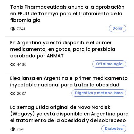
Tonix Pharmaceuticals anuncia la aprobación
Granada
Alicante
Córdoba
Albacete
en EEUU de Tonmya para el tratamiento de la
Cuenca
Pontevedra
Teruel
Melilla
Barcelona
fibromialgia
Badajoz
Madrid
Sevilla
Valencia
Huelva
Dolor
7341
visibility
Lleida
León
Baleares
Burgos
Huesca
En Argentina ya está disponible el primer
Asturias
Málaga...
medicamento, en gotas, para la presbicia
aprobado por ANMAT
Oftalmología
4460
visibility
Elea lanza en Argentina el primer medicamento
inyectable nacional para tratar la obesidad
Digestivo y metabolismo
2037
visibility
La semaglutida original de Novo Nordisk
(Wegovy) ya está disponible en Argentina para
el tratamiento de la obesidad y del sobrepeso
Diabetes
734
visibility