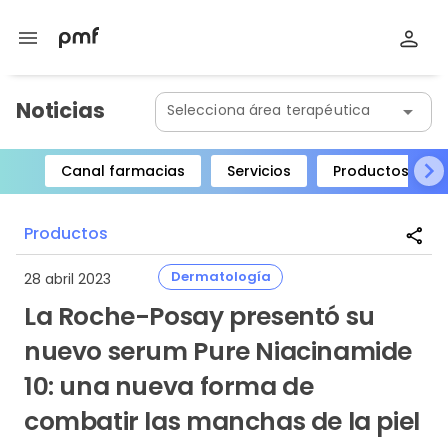
menu
Noticias
Selecciona área terapéutica
arrow_drop_down
Canal farmacias
Servicios
Productos
Item
1
Productos
share
of
8
Dermatología
28 abril 2023
La Roche-Posay presentó su
nuevo serum Pure Niacinamide
10: una nueva forma de
combatir las manchas de la piel