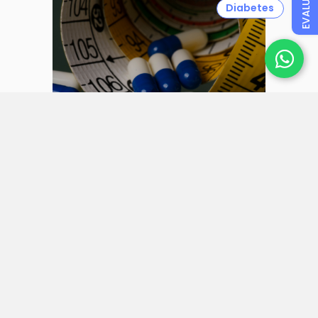
EVALUAR
Diabetes
31 julio 2026
Autorizan en México el fármaco
oral Foundayo de Lilly, para tratar
obesidad, sobrepeso con
comorbilidades y diabetes tipo 2