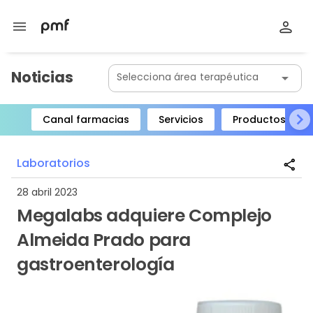
menu
Noticias
Selecciona área terapéutica
arrow_drop_down
Canal farmacias
Servicios
Productos
Item
1
Laboratorios
share
of
8
28 abril 2023
Megalabs adquiere Complejo
Almeida Prado para
gastroenterología