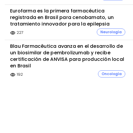
Eurofarma es la primera farmacéutica
registrada en Brasil para cenobamato, un
tratamiento innovador para la epilepsia
Neurología
227
visibility
Blau Farmacêutica avanza en el desarrollo de
un biosimilar de pembrolizumab y recibe
certificación de ANVISA para producción local
en Brasil
Oncología
192
visibility