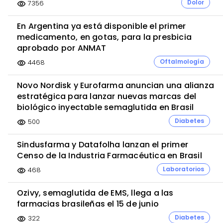
Dolor
7356
visibility
En Argentina ya está disponible el primer
medicamento, en gotas, para la presbicia
aprobado por ANMAT
Oftalmología
4468
visibility
Novo Nordisk y Eurofarma anuncian una alianza
estratégica para lanzar nuevas marcas del
biológico inyectable semaglutida en Brasil
Diabetes
500
visibility
Sindusfarma y Datafolha lanzan el primer
Censo de la Industria Farmacéutica en Brasil
Laboratorios
468
visibility
Ozivy, semaglutida de EMS, llega a las
farmacias brasileñas el 15 de junio
Diabetes
322
visibility