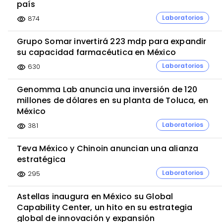
país
Laboratorios
874
visibility
Grupo Somar invertirá 223 mdp para expandir
su capacidad farmacéutica en México
Laboratorios
630
visibility
Genomma Lab anuncia una inversión de 120
millones de dólares en su planta de Toluca, en
México
Laboratorios
381
visibility
Teva México y Chinoin anuncian una alianza
estratégica
Laboratorios
295
visibility
Astellas inaugura en México su Global
Capability Center, un hito en su estrategia
global de innovación y expansión