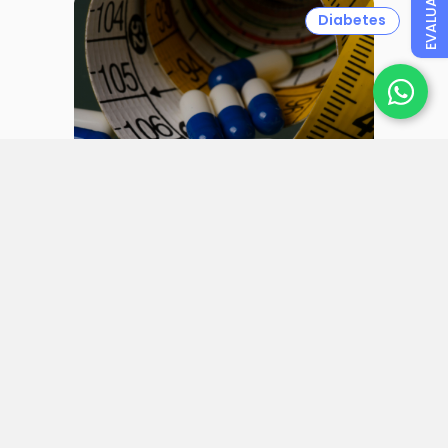
EVALUAR
Diabetes
31 julio 2026
Autorizan en México el fármaco
oral Foundayz de Lilly, para tratar
obesidad, sobrepeso con
comorbilidades y diabetes tipo 2