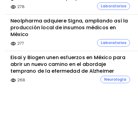
Laboratorios
278
visibility
Neolpharma adquiere Signa, ampliando así la
producción local de insumos médicos en
México
Laboratorios
277
visibility
Eisai y Biogen unen esfuerzos en México para
abrir un nuevo camino en el abordaje
temprano de la efermedad de Alzheimer
Neurología
268
visibility