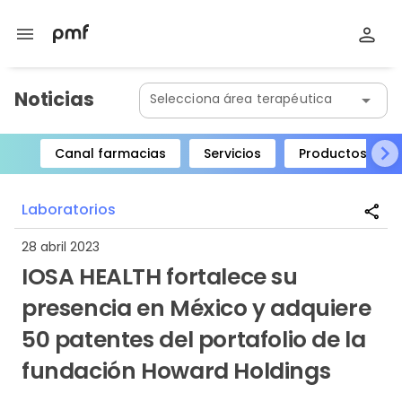
menu
Noticias
Selecciona área terapéutica
arrow_drop_down
Canal farmacias
Servicios
Productos
Item
1
Laboratorios
share
of
8
28 abril 2023
IOSA HEALTH fortalece su
presencia en México y adquiere
50 patentes del portafolio de la
fundación Howard Holdings