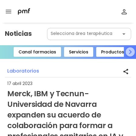
menu
Noticias
Selecciona área terapéutica
arrow_drop_down
Canal farmacias
Servicios
Productos
Item
1
Laboratorios
share
of
8
17 abril 2023
Merck, IBM y Tecnun-
Universidad de Navarra
expanden su acuerdo de
colaboración para formar a