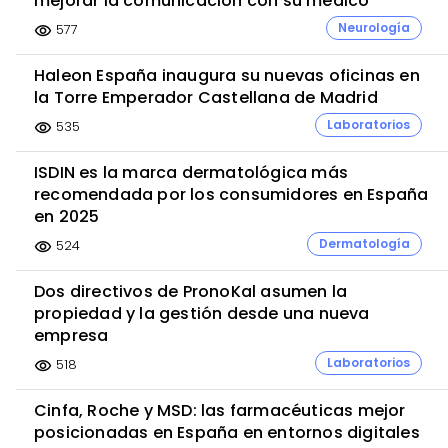
mejorar la comunicación con su médico
Neurología
577
visibility
Haleon España inaugura su nuevas oficinas en
la Torre Emperador Castellana de Madrid
Laboratorios
535
visibility
ISDIN es la marca dermatológica más
recomendada por los consumidores en España
en 2025
Dermatología
524
visibility
Dos directivos de PronoKal asumen la
propiedad y la gestión desde una nueva
empresa
Laboratorios
518
visibility
Cinfa, Roche y MSD: las farmacéuticas mejor
posicionadas en España en entornos digitales