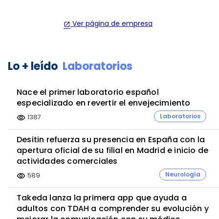
Ver página de empresa
open_in_new
Lo + leído
Laboratorios
Nace el primer laboratorio español
especializado en revertir el envejecimiento
Laboratorios
1387
visibility
Desitin refuerza su presencia en España con la
apertura oficial de su filial en Madrid e inicio de
actividades comerciales
Neurología
589
visibility
Takeda lanza la primera app que ayuda a
adultos con TDAH a comprender su evolución y