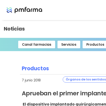
Noticias
Canal farmacias
Servicios
Productos
Item
1
of
8
Productos
Órganos de los sentidos
7 junio 2018
Aprueban el primer implante d
El dispositivo implantado quirúrgicament