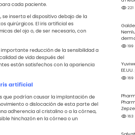
 para cada paciente.
221
visibility
se inserta el dispositivo debajo de la
 quirúrgicos. El iris artificial es
Galde
icas del ojo o, de ser necesario, con
Nemlu
derma
199
visibility
importante reducción de la sensibilidad a
 calidad de vida después del
Yuviw
tes están satisfechos con la apariencia
EE.UU
169
visibility
s artificial
Pharm
s que podrían causar la implantación de
Pharm
l movimiento o dislocación de esta parte del
Zepze
una adherencia al cristalino o a la córnea,
163
visibility
osible hinchazón en la córnea o un
Salvat