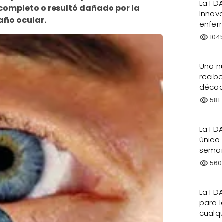
La FD
 completo o resultó dañado por la
Innov
año ocular.
enfer
104
visibility
Una n
recib
décad
581
visibility
La FDA
único
seman
560
visibility
La FDA
para 
cualqu