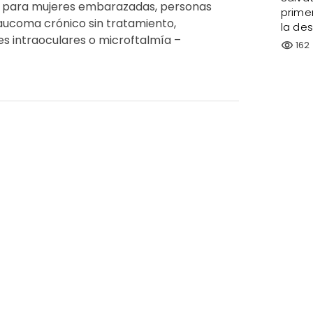
le para mujeres embarazadas, personas
prime
laucoma crónico sin tratamiento,
la de
es intraoculares o microftalmía –
162
visibility