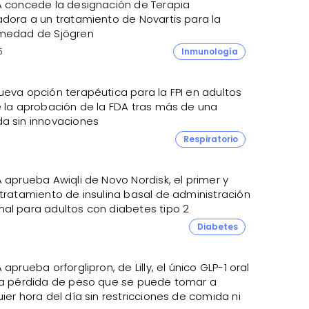
A concede la designación de Terapia
adora a un tratamiento de Novartis para la
medad de Sjögren
5
Inmunología
ueva opción terapéutica para la FPI en adultos
e la aprobación de la FDA tras más de una
a sin innovaciones
Respiratorio
 aprueba Awiqli de Novo Nordisk, el primer y
 tratamiento de insulina basal de administración
al para adultos con diabetes tipo 2
Diabetes
 aprueba orforglipron, de Lilly, el único GLP-1 oral
la pérdida de peso que se puede tomar a
ier hora del día sin restricciones de comida ni