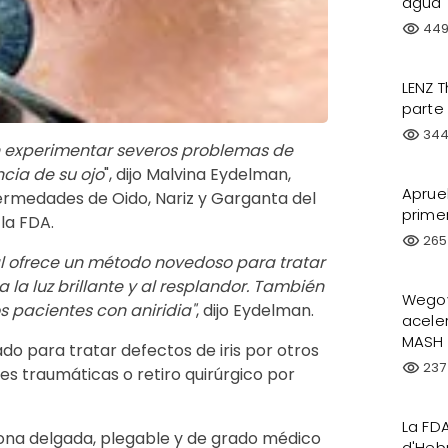
agua
44
visibility
LENZ 
parte 
34
visibility
en experimentar severos problemas de
ncia de su ojo
", dijo Malvina Eydelman,
Aprue
fermedades de Oido, Nariz y Garganta del
primer
la FDA.
265
visibility
ial ofrece un método novedoso para tratar
a la luz brillante y al resplandor. También
Wegov
s pacientes con aniridia"
, dijo Eydelman.
acele
MASH
tado para tratar defectos de iris por otros
237
visibility
es traumáticas o retiro quirúrgico por
La FD
licona delgada, plegable y de grado médico
d'Heb