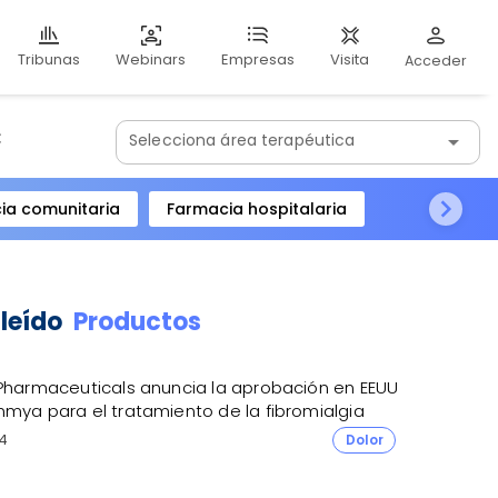
Webinars
Visita
Tribunas
Empresas
Acceder
:
Selecciona área terapéutica
arrow_drop_down
ia comunitaria
Farmacia hospitalaria
 leído
Productos
 Pharmaceuticals anuncia la aprobación en EEUU
nmya para el tratamiento de la fibromialgia
4
Dolor