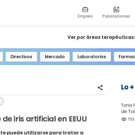
Empleo
Publicaciones
Ver por áreas terapéuticas
Directivos
Mercado
Laboratorios
Farmac
Lo +
share
Tonix
de To
e iris artificial en EEUU
733
visibility
e puede utilizarse para tratar a