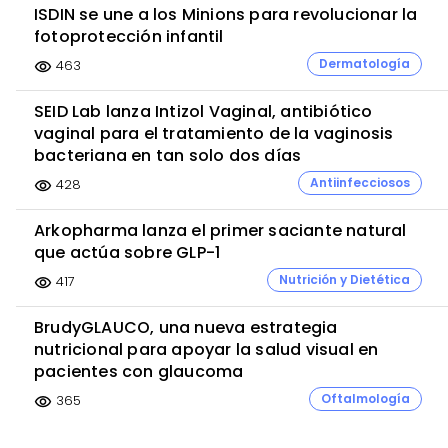
ISDIN se une a los Minions para revolucionar la
fotoprotección infantil
Dermatología
463
visibility
SEID Lab lanza Intizol Vaginal, antibiótico
vaginal para el tratamiento de la vaginosis
bacteriana en tan solo dos días
Antiinfecciosos
428
visibility
Arkopharma lanza el primer saciante natural
que actúa sobre GLP-1
Nutrición y Dietética
417
visibility
BrudyGLAUCO, una nueva estrategia
nutricional para apoyar la salud visual en
pacientes con glaucoma
Oftalmología
365
visibility