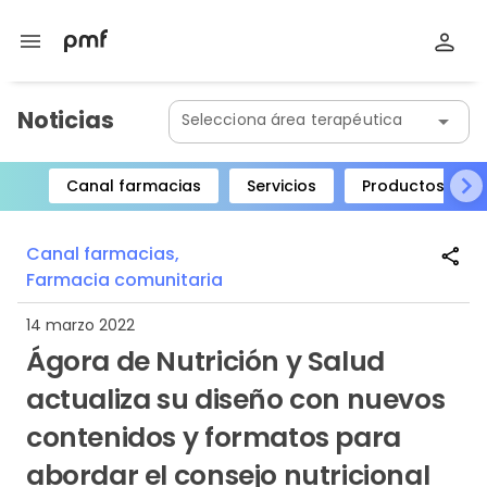
menu
Noticias
Selecciona área terapéutica
arrow_drop_down
Canal farmacias
Servicios
Productos
Item
1
Canal farmacias,
share
of
Farmacia comunitaria
8
14 marzo 2022
Ágora de Nutrición y Salud
actualiza su diseño con nuevos
contenidos y formatos para
abordar el consejo nutricional