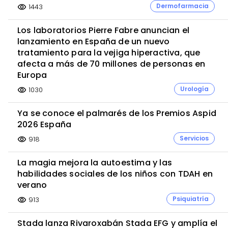
Dermofarmacia
1443
visibility
Los laboratorios Pierre Fabre anuncian el
lanzamiento en España de un nuevo
tratamiento para la vejiga hiperactiva, que
afecta a más de 70 millones de personas en
Europa
Urología
1030
visibility
Ya se conoce el palmarés de los Premios Aspid
2026 España
Servicios
918
visibility
La magia mejora la autoestima y las
habilidades sociales de los niños con TDAH en
verano
Psiquiatría
913
visibility
Stada lanza Rivaroxabán Stada EFG y amplía el