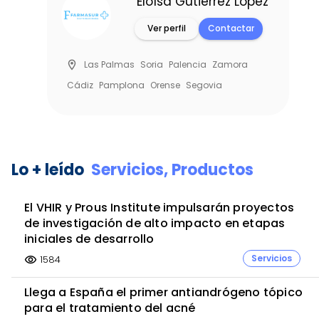
Eloísa Gutiérrez López
Ver perfil
Contactar
location_on
Las Palmas
Soria
Palencia
Zamora
Cádiz
Pamplona
Orense
Segovia
Guipúzcoa
Ciudad Real
Vizcaya
Álava
Item
A Coruña
Cantabria
Almería
Zaragoza
1
Tenerife
Cáceres
Guadalajara
Ávila
Toledo
of
Lo + leído
Servicios,
Productos
1
Castellón
Tarragona
Lugo
La Rioja
Ceuta
Murcia
Salamanca
Valladolid
Jaén
Girona
El VHIR y Prous Institute impulsarán proyectos
Granada
Alicante
Córdoba
Albacete
de investigación de alto impacto en etapas
Cuenca
Pontevedra
Teruel
Melilla
Barcelona
iniciales de desarrollo
Badajoz
Madrid
Sevilla
Valencia
Huelva
Servicios
1584
visibility
Lleida
León
Baleares
Burgos
Huesca
Llega a España el primer antiandrógeno tópico
Asturias
Málaga...
para el tratamiento del acné