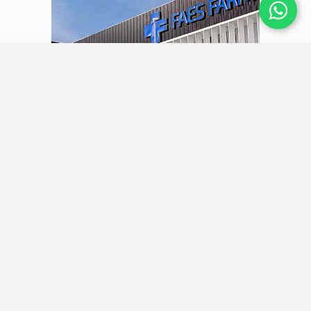
31 julio 2026
Faes Farma aumenta sus ingresos
un 27% y alcanza un beneficio
neto de 57 millones en el primer
semestre
Servicios