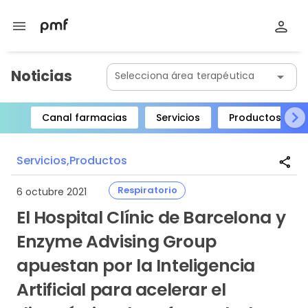
menu
Noticias
Selecciona área terapéutica
arrow_drop_down
Canal farmacias
Servicios
Productos
Item
1
Servicios,
Productos
share
of
8
Respiratorio
6 octubre 2021
El Hospital Clínic de Barcelona y
Enzyme Advising Group
apuestan por la Inteligencia
Artificial para acelerar el