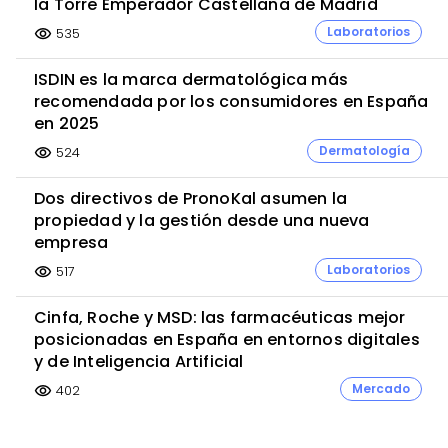
la Torre Emperador Castellana de Madrid
Laboratorios
535
visibility
ISDIN es la marca dermatológica más
recomendada por los consumidores en España
en 2025
Dermatología
524
visibility
Dos directivos de PronoKal asumen la
propiedad y la gestión desde una nueva
empresa
Laboratorios
517
visibility
Cinfa, Roche y MSD: las farmacéuticas mejor
posicionadas en España en entornos digitales
y de Inteligencia Artificial
Mercado
402
visibility