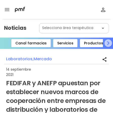
menu
Noticias
Selecciona área terapéutica
arrow_drop_down
Canal farmacias
Servicios
Productos
Item
1
Laboratorios,
Mercado
share
of
8
14 septiembre
2021
FEDIFAR y ANEFP apuestan por
establecer nuevos marcos de
cooperación entre empresas de
distribución y laboratorios de