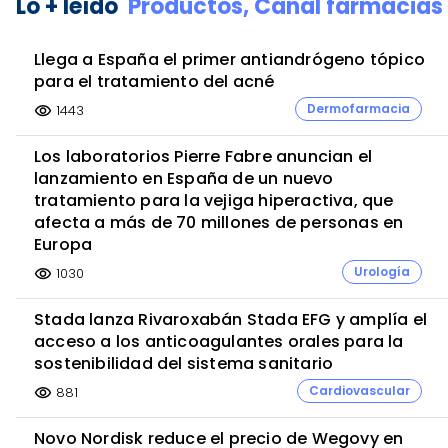
Lo + leído
Productos,
Canal farmacias
Llega a España el primer antiandrógeno tópico
para el tratamiento del acné
Dermofarmacia
1443
visibility
Los laboratorios Pierre Fabre anuncian el
lanzamiento en España de un nuevo
tratamiento para la vejiga hiperactiva, que
afecta a más de 70 millones de personas en
Europa
Urología
1030
visibility
Stada lanza Rivaroxabán Stada EFG y amplía el
acceso a los anticoagulantes orales para la
sostenibilidad del sistema sanitario
Cardiovascular
881
visibility
Novo Nordisk reduce el precio de Wegovy en