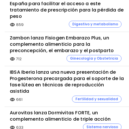
España para facilitar el acceso a este
tratamiento de prescripción para la pérdida de
peso
Digestivo y metabolismo
859
visibility
Zambon lanza Fisiogen Embarazo Plus, un
complemento alimenticio para la
preconcepción, el embarazo y el postparto
Ginecología y Obstetricia
712
visibility
IBSA Iberia lanza una nueva presentación de
Progesterona precargada para el soporte de la
fase lútea en técnicas de reproducción
asistida
Fertilidad y sexualidad
661
visibility
Aurovitas lanza Dormivitas FORTE, un
complemento alimenticio de triple acción
Sistema nervioso
633
visibility