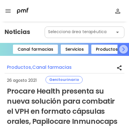
menu
Noticias
Selecciona área terapéutica
arrow_drop_down
Canal farmacias
Servicios
Productos
Item
1
Productos,
Canal farmacias
share
of
8
Genitourinario
26 agosto 2021
Procare Health presenta su
nueva solución para combatir
el VPH en formato cápsulas
orales, Papilocare Inmunocaps