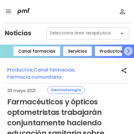
menu
Noticias
Selecciona área terapéutica
arrow_drop_down
Canal farmacias
Servicios
Productos
Item
1
Productos,
Canal farmacias,
share
of
Farmacia comunitaria
8
Dermatología
20 mayo 2021
Farmacéuticos y ópticos
optometristas trabajarán
conjuntamente haciendo
educación sanitaria sobre