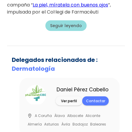
campaña “
La piel, míratela con buenos ojos
”,
impulsada por el Col·legi de Farmacèuti
Seguir leyendo
Delegados relacionados de :
Dermatología
Daniel Pérez Cabello
Ver perfil
Contactar
location_on
A Coruña
Álava
Albacete
Alicante
Almería
Asturias
Ávila
Badajoz
Baleares