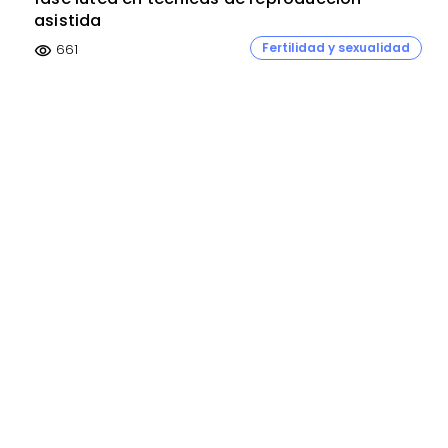
asistida
Fertilidad y sexualidad
661
visibility