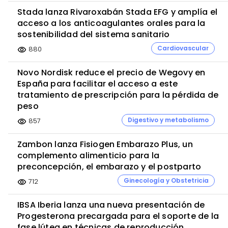
Stada lanza Rivaroxabán Stada EFG y amplía el
acceso a los anticoagulantes orales para la
sostenibilidad del sistema sanitario
Cardiovascular
880
visibility
Novo Nordisk reduce el precio de Wegovy en
España para facilitar el acceso a este
tratamiento de prescripción para la pérdida de
peso
Digestivo y metabolismo
857
visibility
Zambon lanza Fisiogen Embarazo Plus, un
complemento alimenticio para la
preconcepción, el embarazo y el postparto
Ginecología y Obstetricia
712
visibility
IBSA Iberia lanza una nueva presentación de
Progesterona precargada para el soporte de la
fase lútea en técnicas de reproducción