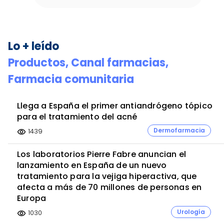
Barcelona
Burgos
Cáceres
Cádiz
Item
Cantabria
Castellón
Ceuta
Ciudad Real
3
Córdoba
Cuenca
Girona
Granada
of
Lo + leído
5
Guadalajara
Guipúzcoa
Huelva
Huesca
Productos,
Jaén
La Rioja
Canal farmacias,
Las Palmas
León
Lleida
Lugo
Madrid
Málaga
Melilla
Murcia
Orense
Farmacia comunitaria
Asturias
Palencia
Pamplona
Pontevedra
Salamanca
Cantabria
Segovia
Sevilla
Llega a España el primer antiandrógeno tópico
para el tratamiento del acné
Soria
Tarragona
Tenerife
Teruel
Toledo
Dermofarmacia
1439
visibility
Valencia
Valladolid
Vizcaya
Zamora
Zaragoza...
Los laboratorios Pierre Fabre anuncian el
lanzamiento en España de un nuevo
tratamiento para la vejiga hiperactiva, que
afecta a más de 70 millones de personas en
Europa
Urología
1030
visibility