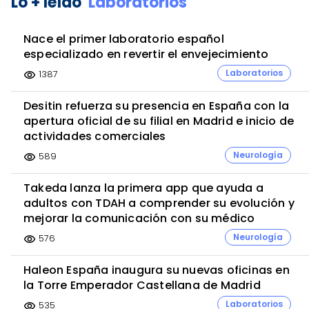
Lo + leído
Laboratorios
Nace el primer laboratorio español
especializado en revertir el envejecimiento
Laboratorios
1387
visibility
Desitin refuerza su presencia en España con la
apertura oficial de su filial en Madrid e inicio de
actividades comerciales
Neurología
589
visibility
Takeda lanza la primera app que ayuda a
adultos con TDAH a comprender su evolución y
mejorar la comunicación con su médico
Neurología
576
visibility
Haleon España inaugura su nuevas oficinas en
la Torre Emperador Castellana de Madrid
Laboratorios
535
visibility