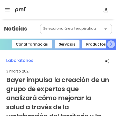
menu
Noticias
Selecciona área terapéutica
arrow_drop_down
Canal farmacias
Servicios
Productos
Item
1
Laboratorios
share
of
8
3 marzo 2021
Bayer impulsa la creación de un
grupo de expertos que
analizará cómo mejorar la
salud a través de la