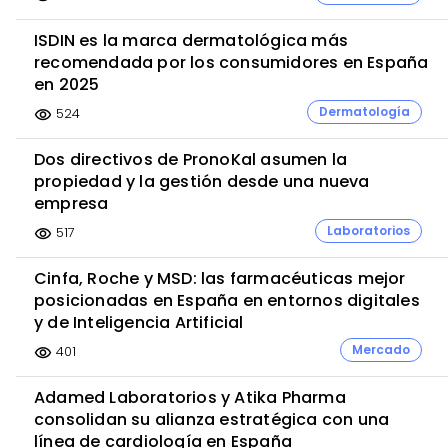
ISDIN es la marca dermatológica más
recomendada por los consumidores en España
en 2025
Dermatología
524
visibility
Dos directivos de PronoKal asumen la
propiedad y la gestión desde una nueva
empresa
Laboratorios
517
visibility
Cinfa, Roche y MSD: las farmacéuticas mejor
posicionadas en España en entornos digitales
y de Inteligencia Artificial
Mercado
401
visibility
Adamed Laboratorios y Atika Pharma
consolidan su alianza estratégica con una
línea de cardiología en España