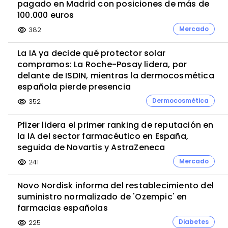
pagado en Madrid con posiciones de más de
100.000 euros
Mercado
382
visibility
La IA ya decide qué protector solar
compramos: La Roche-Posay lidera, por
delante de ISDIN, mientras la dermocosmética
española pierde presencia
Dermocosmética
352
visibility
Pfizer lidera el primer ranking de reputación en
la IA del sector farmacéutico en España,
seguida de Novartis y AstraZeneca
Mercado
241
visibility
Novo Nordisk informa del restablecimiento del
suministro normalizado de 'Ozempic' en
farmacias españolas
Diabetes
225
visibility