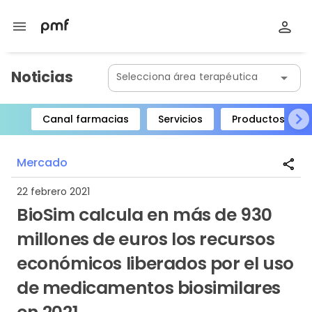
menu
Noticias
Selecciona área terapéutica
arrow_drop_down
Canal farmacias
Servicios
Productos
Item
1
Mercado
share
of
8
22 febrero 2021
BioSim calcula en más de 930
millones de euros los recursos
económicos liberados por el uso
de medicamentos biosimilares