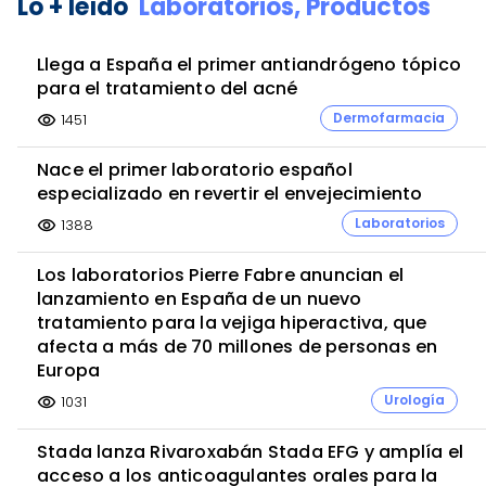
Lo + leído
Laboratorios,
Productos
Llega a España el primer antiandrógeno tópico
para el tratamiento del acné
Dermofarmacia
1451
visibility
Nace el primer laboratorio español
especializado en revertir el envejecimiento
Laboratorios
1388
visibility
Los laboratorios Pierre Fabre anuncian el
lanzamiento en España de un nuevo
tratamiento para la vejiga hiperactiva, que
afecta a más de 70 millones de personas en
Europa
Urología
1031
visibility
Stada lanza Rivaroxabán Stada EFG y amplía el
acceso a los anticoagulantes orales para la