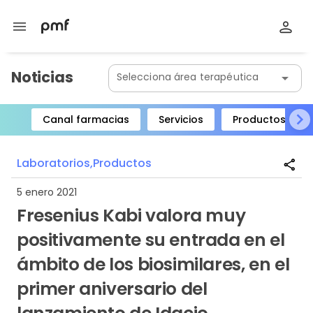
menu
Noticias
Selecciona área terapéutica
arrow_drop_down
Canal farmacias
Servicios
Productos
Item
1
Laboratorios,
Productos
share
of
8
5 enero 2021
Fresenius Kabi valora muy
positivamente su entrada en el
ámbito de los biosimilares, en el
primer aniversario del