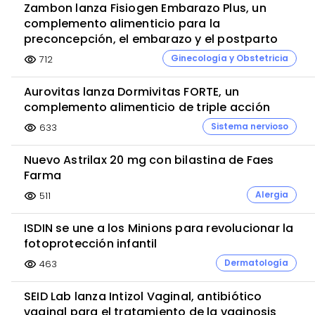
Zambon lanza Fisiogen Embarazo Plus, un
complemento alimenticio para la
preconcepción, el embarazo y el postparto
Ginecología y Obstetricia
712
visibility
Aurovitas lanza Dormivitas FORTE, un
complemento alimenticio de triple acción
Sistema nervioso
633
visibility
Nuevo Astrilax 20 mg con bilastina de Faes
Farma
Alergia
511
visibility
ISDIN se une a los Minions para revolucionar la
fotoprotección infantil
Dermatología
463
visibility
SEID Lab lanza Intizol Vaginal, antibiótico
vaginal para el tratamiento de la vaginosis