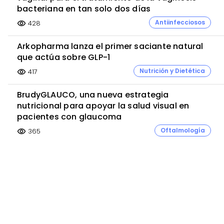
bacteriana en tan solo dos días
Antiinfecciosos
428
visibility
Arkopharma lanza el primer saciante natural
que actúa sobre GLP-1
Nutrición y Dietética
417
visibility
BrudyGLAUCO, una nueva estrategia
nutricional para apoyar la salud visual en
pacientes con glaucoma
Oftalmología
365
visibility