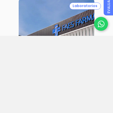
EVALUAR
Laboratorios
31 julio 2026
Faes Farma aumenta sus ingresos
un 27% y alcanza un beneficio
neto de 57 millones en el primer
semestre