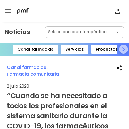
menu
Noticias
Selecciona área terapéutica
arrow_drop_down
Canal farmacias
Servicios
Productos
Item
1
Canal farmacias,
share
of
Farmacia comunitaria
8
2 julio 2020
“Cuando se ha necesitado a
todos los profesionales en el
sistema sanitario durante la
COVID-19, los farmacéuticos