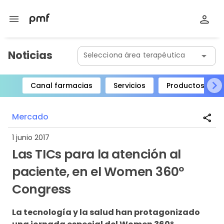
menu
Noticias
Selecciona área terapéutica
arrow_drop_down
Canal farmacias
Servicios
Productos
Item
1
Mercado
share
of
8
1 junio 2017
Las TICs para la atención al
paciente, en el Women 360º
Congress
La tecnología y la salud han protagonizado