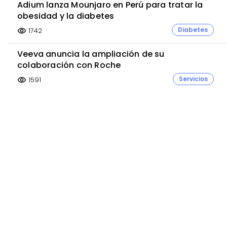
Adium lanza Mounjaro en Perú para tratar la
obesidad y la diabetes
Diabetes
1742
visibility
Veeva anuncia la ampliación de su
colaboración con Roche
Servicios
1591
visibility