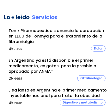
Lo + leído
Servicios
Tonix Pharmaceuticals anuncia la aprobación
en EEUU de Tonmya para el tratamiento de la
fibromialgia
Dolor
7356
visibility
En Argentina ya está disponible el primer
medicamento, en gotas, para la presbicia
aprobado por ANMAT
Oftalmología
4468
visibility
Elea lanza en Argentina el primer medicamento
inyectable nacional para tratar la obesidad
Digestivo y metabolismo
2038
visibility