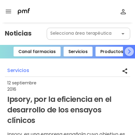
menu
Noticias
Selecciona área terapéutica
arrow_drop_down
Canal farmacias
Servicios
Productos
Item
1
Servicios
share
of
8
12 septiembre
2016
Ipsory, por la eficiencia en el
desarrollo de los ensayos
clínicos
Ipsory, es una empresa española cuyo objetivo es