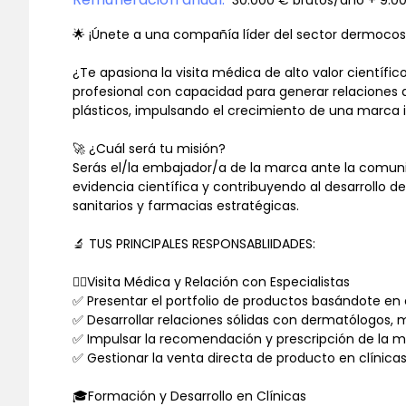
30.000 € brutos/año + 9.0
🌟 ¡Únete a una compañía líder del sector dermocos
¿Te apasiona la visita médica de alto valor científi
profesional con capacidad para generar relaciones 
plásticos, impulsando el crecimiento de una marca 
🚀 ¿Cuál será tu misión?
Serás el/la embajador/a de la marca ante la comun
evidencia científica y contribuyendo al desarrollo d
sanitarios y farmacias estratégicas.
🔬 TUS PRINCIPALES RESPONSABLIIDADES:
👨‍⚕️Visita Médica y Relación con Especialistas
✅ Presentar el portfolio de productos basándote en e
✅ Desarrollar relaciones sólidas con dermatólogos, 
✅ Impulsar la recomendación y prescripción de la m
✅ Gestionar la venta directa de producto en clínic
🎓Formación y Desarrollo en Clínicas