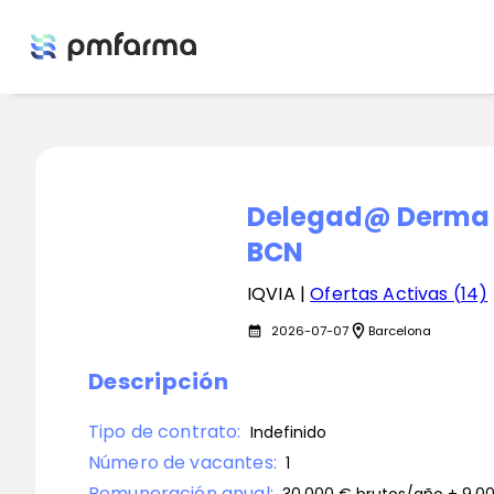
Delegad@ Derma y
BCN
IQVIA |
Ofertas Activas (14)
location_on
2026-07-07
Barcelona
calendar_month
Descripción
Tipo de contrato:
Indefinido
Número de vacantes:
1
Remuneración anual: