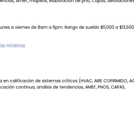
ndencias, Amef, mapeos, elaboración de pno, Capas, desviaciónes
 lunes a viernes de 8am a 6pm. Rango de sueldo $11,000 a $13,500
cia mínima:
ncia en calificación de sistemas críticos (HVAC, AIRE COPRIMIDO, 
icación continua, analisis de tendencias, AMEF, PNOS, CAPAS,