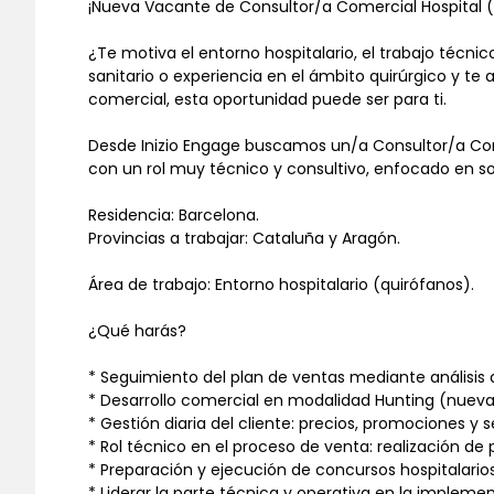
¡Nueva Vacante de Consultor/a Comercial Hospital 
¿Te motiva el entorno hospitalario, el trabajo técnico
sanitario o experiencia en el ámbito quirúrgico y te
comercial, esta oportunidad puede ser para ti.
Desde Inizio Engage buscamos un/a Consultor/a Comer
con un rol muy técnico y consultivo, enfocado en so
Residencia: Barcelona.
Provincias a trabajar: Cataluña y Aragón.
Área de trabajo: Entorno hospitalario (quirófanos).
¿Qué harás?
* Seguimiento del plan de ventas mediante análisis 
* Desarrollo comercial en modalidad Hunting (nueva
* Gestión diaria del cliente: precios, promociones y
* Rol técnico en el proceso de venta: realización d
* Preparación y ejecución de concursos hospitalarios
* Liderar la parte técnica y operativa en la impleme