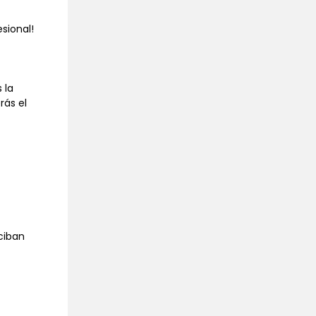
sional!
 la
rás el
ciban