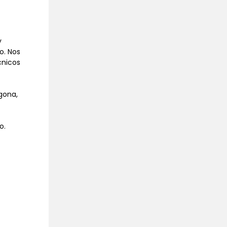
y
o. Nos
cnicos
gona,
o.