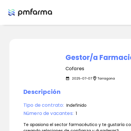
Gestor/a Farmac
Cofares
location_on
2025-07-07
Tarragona
calendar_month
Descripción
Tipo de contrato:
Indefinido
Número de vacantes:
1
Te apasiona el sector farmacéutico y te gustaría co
creando relaciones de confianza y duraderas?