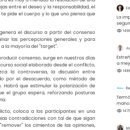
s entre el deseo y la responsabilidad, el
ue te pide el cuerpo y lo que uno piensa que
La imp
segur
149
visibility
 genera el discurso a partir del consenso
rminar las percepciones generales y para
 a la mayoría del "target".
Ju
Estre
producir consenso, surge en nuestros días
a mejo
curso social elaborado desde el conflicto,
148
visibility
ca la controversia, la discusión entre
rdo por el desacuerdo, como método de
 Habrá que estimular la polarización de
Re
ue el grupo espera, reforzando posturas
Termóm
ia.
mano
147
icto, coloca a los participantes en una
visibility
pias contradicciones con tal de que sigan
"remover" los cimientos de las opiniones,