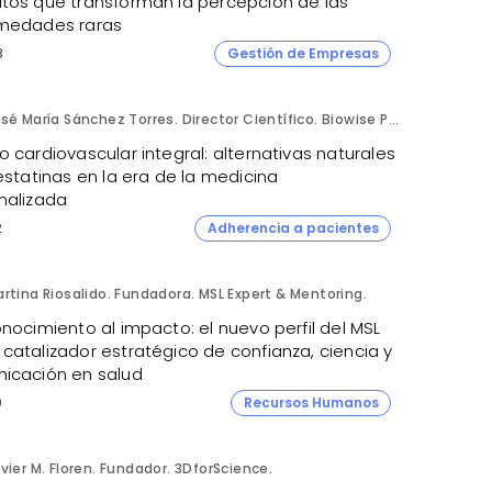
tos que transforman la percepción de las
medades raras
8
Gestión de Empresas
José María Sánchez Torres. Director Científico. Biowise Pharmaceuticals.
 cardiovascular integral: alternativas naturales
estatinas en la era de la medicina
nalizada
2
Adherencia a pacientes
rtina Riosalido. Fundadora. MSL Expert & Mentoring.
nocimiento al impacto: el nuevo perfil del MSL
catalizador estratégico de confianza, ciencia y
icación en salud
0
Recursos Humanos
vier M. Floren. Fundador. 3DforScience.