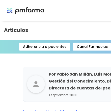
Artículos
Adherencia a pacientes
Canal Farmacias
Item
1
of
15
Por Pablo San MIllán, Luis M
Gestión del Conocimiento, Di
person
Directora de cuentas de Ipso
1 septiembre 2008