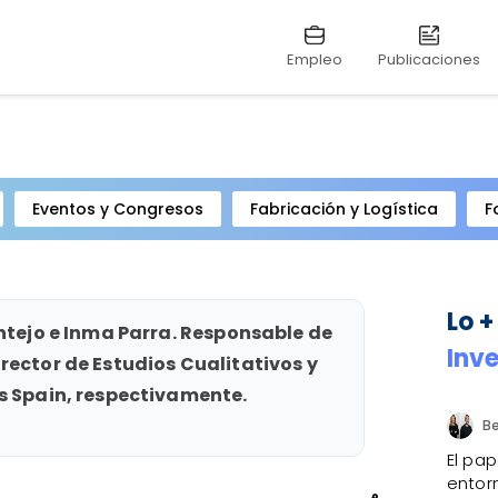
Empleo
Publicaciones
Eventos y Congresos
Fabricación y Logística
F
Lo +
ontejo e Inma Parra. Responsable de
Inv
rector de Estudios Cualitativos y
s Spain, respectivamente.
El pap
entorn