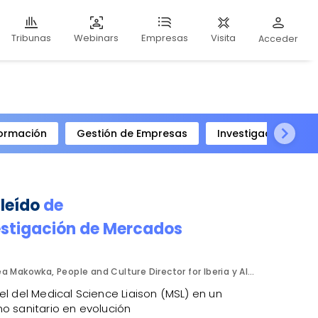
Webinars
Visita
Tribunas
Empresas
Acceder
ormación
Gestión de Empresas
Investigación Clíni
 leído
de
estigación de Mercados
Bea Makowka, People and Culture Director for Iberia y Alberto Municio, Talent Seach Solutions Lead for Iberia. Inizio Engage.
el del Medical Science Liaison (MSL) en un
o sanitario en evolución