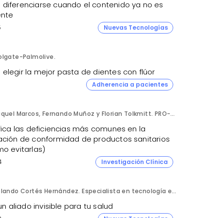
diferenciarse cuando el contenido ya no es
ente
5
Nuevas Tecnologías
olgate-Palmolive.
elegir la mejor pasta de dientes con flúor
Adherencia a pacientes
Raquel Marcos, Fernando Muñoz y Florian Tolkmitt. PRO-LIANCE GLOBAL SOLUTIONS GmbH.
fica las deficiencias más comunes en la
ación de conformidad de productos sanitarios
mo evitarlas)
4
Investigación Clínica
Rolando Cortés Hernández. Especialista en tecnología e inteligencia artificial. Director Comercial. AQUÍ tu Remodelación.
 un aliado invisible para tu salud