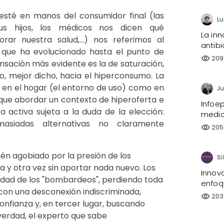
sté en manos del consumidor final (las
s hijos, los médicos nos dicen qué
La inn
r nuestra salud,…) nos referimos al
antibi
 que ha evolucionado hasta el punto de
209
visibility
sación más evidente es la de saturación,
, mejor dicho, hacia el hiperconsumo. La
 en el hogar (el entorno de uso) como en
Ju
que abordar un contexto de hiperoferta e
Infoe
 activa sujeta a la duda de la elección:
medi
masiadas alternativas no claramente
205
visibility
ién agobiado por la presión de los
y otra vez sin aportar nada nuevo. Los
Innov
idad de los "bombardeos", perdiendo toda
enfoq
o con una desconexión indiscriminada,
203
visibility
nfianza y, en tercer lugar, buscando
verdad, el experto que sabe