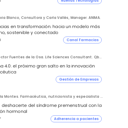
3
Nuevas Tecnologías
lvia Blanco, Consultora y Carla Vallès, Manager. ANIMA.
cias en transformación: hacia un modelo más
o, sostenible y conectado
8
Canal Farmacias
Héctor Fuentes de la Osa. Life Sciences Consultant. QbD Group.
 4.0: el próximo gran salto en la innovación
céutica
Gestión de Empresas
Lola Montes. Farmacéutica, nutricionista y especialista en salud hormonal y de la mujer.
deshacerte del síndrome premenstrual con la
ción hormonal
7
Adherencia a pacientes