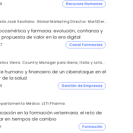
4
Recursos Humanos
María José Sevillano. Global Marketing Director. MartiDerm.
cosmética y farmacia: evolución, confianza y
propuesta de valor en la era digital
7
Canal Farmacias
Carlos Vieira. Country Manager para Iberia, Italia y Latam. Hornetsecurity.
ste humano y financiero de un ciberataque en el
 de la salud
3
Gestión de Empresas
epartamento Médico. LETI Pharma.
cación en la formación veterinaria: el reto de
ar en tiempos de cambio
2
Formación