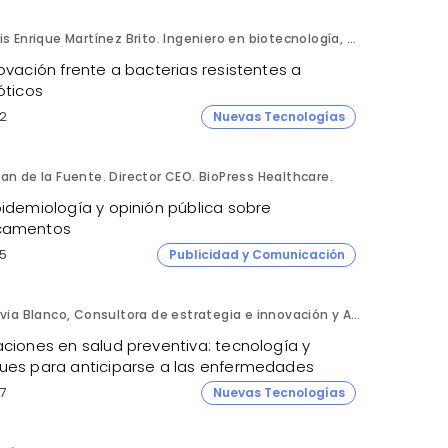
Luis Enrique Martínez Brito. Ingeniero en biotecnología, México.
ovación frente a bacterias resistentes a
óticos
2
Nuevas Tecnologías
an de la Fuente. Director CEO. BioPress Healthcare.
pidemiología y opinión pública sobre
camentos
5
Publicidad y Comunicación
Silvia Blanco, Consultora de estrategia e innovación y Ana Leal, Consultora Senior de estrategia e innovación. ANIMA.
aciones en salud preventiva: tecnología y
ues para anticiparse a las enfermedades
7
Nuevas Tecnologías