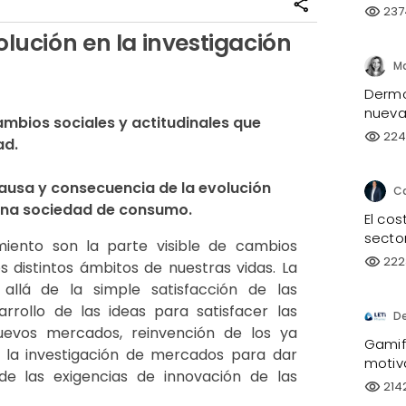
share
237
visibility
lución en la investigación
Dermo
nueva 
mbios sociales y actitudinales que 
224
visibility
ad.
causa y consecuencia de la evolución 
una sociedad de consumo.
El co
sector
iento son la parte visible de cambios
222
visibility
 distintos ámbitos de nuestras vidas. La
allá de la simple satisfacción de las
rrollo de las ideas para satisfacer las
D
evos mercados, reinvención de los ya
Gamifi
n la investigación de mercados para dar
motiv
e las exigencias de innovación de las
214
visibility