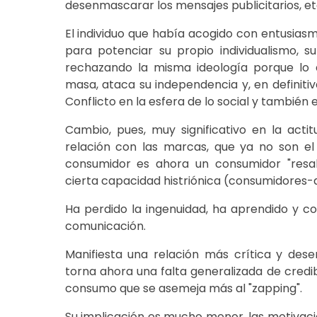
desenmascarar los mensajes publicitarios, et
El individuo que había acogido con entusia
para potenciar su propio individualismo, s
rechazando la misma ideología porque lo d
masa, ataca su independencia y, en definitiv
Conflicto en la esfera de lo social y también e
Cambio, pues, muy significativo en la acti
relación con las marcas, que ya no son el
consumidor es ahora un consumidor "resab
cierta capacidad histriónica (consumidores-
Ha perdido la ingenuidad, ha aprendido y c
comunicación.
Manifiesta una relación más crítica y dese
torna ahora una falta generalizada de credi
consumo que se asemeja más al "zapping".
Su implicación es mucho menor, las motivaci