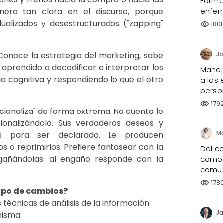
Forma
ra tan clara en el discurso, porque
enfer
alizados y desestructurados ("zapping"
180
visibility
 Conoce la estrategia del marketing, sabe
 aprendido a decodificar e interpretar los
Manejo
cia cognitiva y respondiendo lo que el otro
a las 
perso
179
visibility
racionaliza" de forma extrema. No cuenta lo
onalizándolo. Sus verdaderos deseos y
Ma
vos para ser declarado. Le producen
s o reprimirlos. Prefiere fantasear con la
Del co
ngañándolas: al engaño responde con la
como 
comun
178
visibility
tipo de cambios?
técnicas de análisis de la información
Ja
misma.