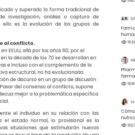
156
visibility
icado y superado la forma tradicional de
 investigación, análisis o captura de
Si
 ello es la evolución de los grupos de
Farma
human
153
visibility
 al conflicto.
en EEUU, allá por los años 60, por el
 en la década de los 70 se desarrollan en
as e incluso con el complemento de la
Pharma
iva estructural, no ha evolucionado
farma
ión de discurso en un grupo de discusión
1518
visibility
 Pasar del consenso al conflicto, supone
adecua mejor a la problemática específica
ial.
Cómo 
mente el individuo en su relación con las
nutri
s el estado normal, lo provisional es la
150
visibility
evas situaciones que estimularán nuevos
ra es muy a menudo la resolución de una