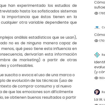
Cómo 
 que han experimentado los estudios de
sufici
trevistado hasta los sofisticados sistemas
176
visibility
 y la importancia que éstos tienen en la
n cualquier otra variable dependiente que
C
Cómo 
plejos análisis estadísticos que se usan),
1710
visibility
istado no es de ninguna manera capaz de
ho menos, qué peso tiene esta influencia en
onsecuencia, derivarían esta información
hombre de marketing) a partir de otras
Identi
les y confesables.
evalu
(y có
ue suscita o evoca el uso de una marca o
160
visibility
lo de evolución de las técnicas (uso de
ontexto de compra-consumo y al nuevo
a de que las emociones son difícilmente
o, se obtienen buenos resultados a partir
La IA: