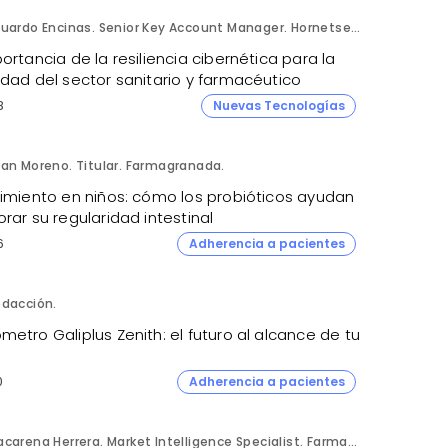
Eduardo Encinas. Senior Key Account Manager. Hornetsecurity en Iberia.
ortancia de la resiliencia cibernética para la
idad del sector sanitario y farmacéutico
8
Nuevas Tecnologías
an Moreno. Titular. Farmagranada.
ñimiento en niños: cómo los probióticos ayudan
rar su regularidad intestinal
6
Adherencia a pacientes
dacción.
etro Galiplus Zenith: el futuro al alcance de tu
0
Adherencia a pacientes
Macarena Herrera. Market Intelligence Specialist. Farmaprojects (Polpharma Group).