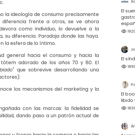
c.
A
El sue
smo la ideología de consumo precisamente
gastro
u diferencia frente a otros, se ve ahora
españ
evora como individuo, lo devuelve a la
192
visibility
a, su diferencia. Paradoja donde las haya.
n la esfera de lo íntimo.
tud general hacia el consumo y hacia la
El sí
 tótem adorado de los años 70 y 80. El
189
visibility
iado" que sobrevive desarrollando una
actores):
onoce los mecanismos del marketing y la
El bo
libido
ngañada con las marcas: la fidelidad se
183
visibility
bilidad, dando paso a un patrón actual de
ones y frenos hacia la compra o hacia las