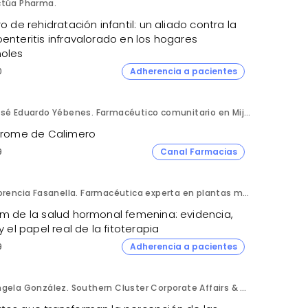
ctúa Pharma.
ro de rehidratación infantil: un aliado contra la
enteritis infravalorado en los hogares
oles
0
Adherencia a pacientes
José Eduardo Yébenes. Farmacéutico comunitario en Mijas (Málaga).
ndrome de Calimero
9
Canal Farmacias
Florencia Fasanella. Farmacéutica experta en plantas medicinales.
om de la salud hormonal femenina: evidencia,
 y el papel real de la fitoterapia
9
Adherencia a pacientes
Ángela González. Southern Cluster Corporate Affairs & Patient Partnership Director. Kyowa Kirin.