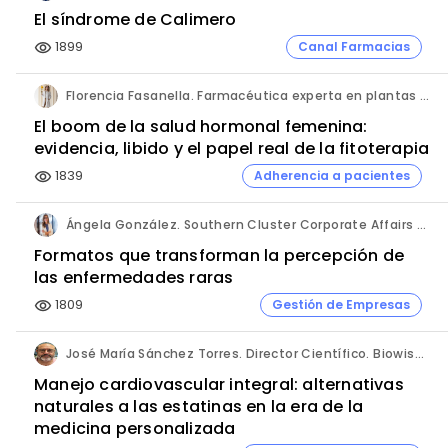
El síndrome de Calimero
1899
Canal Farmacias
visibility
Florencia Fasanella. Farmacéutica experta en plantas medicinales.
El boom de la salud hormonal femenina:
evidencia, libido y el papel real de la fitoterapia
1839
Adherencia a pacientes
visibility
Ángela González. Southern Cluster Corporate Affairs & Patient Partnership Director. Kyowa Kirin.
Formatos que transforman la percepción de
las enfermedades raras
1809
Gestión de Empresas
visibility
José María Sánchez Torres. Director Científico. Biowise Pharmaceuticals.
Manejo cardiovascular integral: alternativas
naturales a las estatinas en la era de la
medicina personalizada