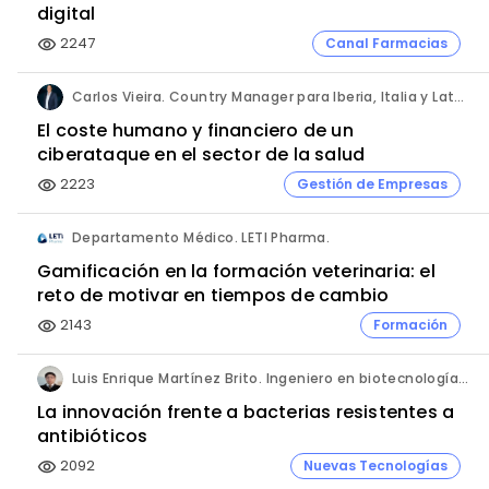
digital
2247
Canal Farmacias
visibility
Carlos Vieira. Country Manager para Iberia, Italia y Latam. Hornetsecurity.
El coste humano y financiero de un
ciberataque en el sector de la salud
2223
Gestión de Empresas
visibility
Departamento Médico. LETI Pharma.
Gamificación en la formación veterinaria: el
reto de motivar en tiempos de cambio
2143
Formación
visibility
Luis Enrique Martínez Brito. Ingeniero en biotecnología, México.
La innovación frente a bacterias resistentes a
antibióticos
2092
Nuevas Tecnologías
visibility