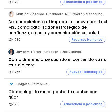
1792
Adherencia a pacientes
visibility
Martina Riosalido. Fundadora. MSL Expert & Mentoring.
Del conocimiento al impacto: el nuevo perfil del
MSL como catalizador estratégico de
confianza, ciencia y comunicación en salud
1780
Recursos Humanos
visibility
Javier M. Floren. Fundador. 3DforScience.
Cómo diferenciarse cuando el contenido ya no
es suficiente
1765
Nuevas Tecnologías
visibility
Colgate-Palmolive.
Cómo elegir la mejor pasta de dientes con
flúor
1710
Adherencia a pacientes
visibility