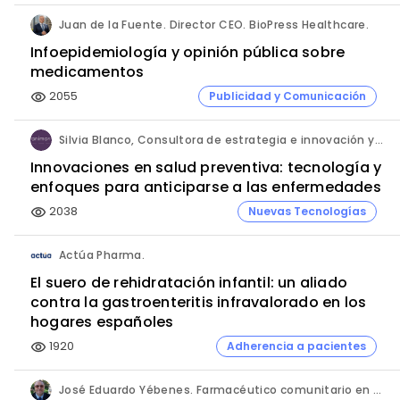
Juan de la Fuente. Director CEO. BioPress Healthcare.
Infoepidemiología y opinión pública sobre
medicamentos
2055
Publicidad y Comunicación
visibility
Silvia Blanco, Consultora de estrategia e innovación y Ana Leal, Consultora Senior de estrategia e innovación. ANIMA.
Innovaciones en salud preventiva: tecnología y
enfoques para anticiparse a las enfermedades
2038
Nuevas Tecnologías
visibility
Actúa Pharma.
El suero de rehidratación infantil: un aliado
contra la gastroenteritis infravalorado en los
hogares españoles
1920
Adherencia a pacientes
visibility
José Eduardo Yébenes. Farmacéutico comunitario en Mijas (Málaga).