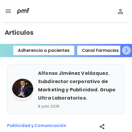
menu
Artículos
Adherencia a pacientes
Canal Farmacias
Item
1
of
Alfonso Jiménez Velázquez.
15
Subdirector corporativo de
Marketing y Publicidad. Grupo
Ultra Laboratorios.
8 julio 2026
Publicidad y Comunicación
share