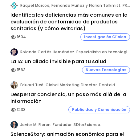
Raquel Marcos, Fernando Muñoz y Florian Tolkmitt. PRO-LIANCE GLOBAL SOLUTIONS GmbH.
Identifica las deficiencias más comunes en la
evaluación de conformidad de productos
sanitarios (y cómo evitarlas)
1604
Investigación Clínica
visibility
Rolando Cortés Hernández. Especialista en tecnología e inteligencia artificial. Director Comercial. AQUÍ tu Remodelación.
La IA: un aliado invisible para tu salud
1563
Nuevas Tecnologías
visibility
Eduard Ticó. Global Marketing Director. Dentaid.
Despertar conciencia, un paso más allá de la
información
1233
Publicidad y Comunicación
visibility
Javier M. Floren. Fundador. 3DforScience.
ScienceStory: animación económica para el