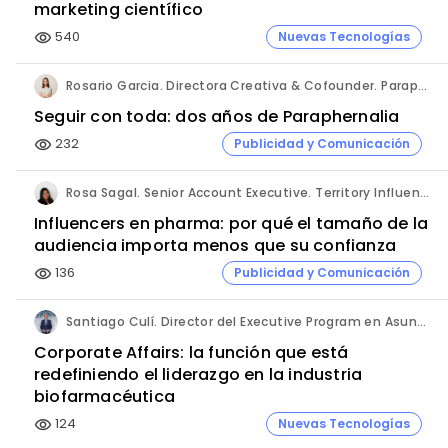
marketing científico
540
Nuevas Tecnologías
visibility
Rosario Garcia. Directora Creativa & Cofounder. Paraphernalia.
Seguir con toda: dos años de Paraphernalia
232
Publicidad y Comunicación
visibility
Rosa Sagal. Senior Account Executive. Territory Influence.
Influencers en pharma: por qué el tamaño de la
audiencia importa menos que su confianza
136
Publicidad y Comunicación
visibility
Santiago Culí. Director del Executive Program en Asuntos Públicos y Comunicación en la Industria Farmacéutica de Cesif.
Corporate Affairs: la función que está
redefiniendo el liderazgo en la industria
biofarmacéutica
124
Nuevas Tecnologías
visibility