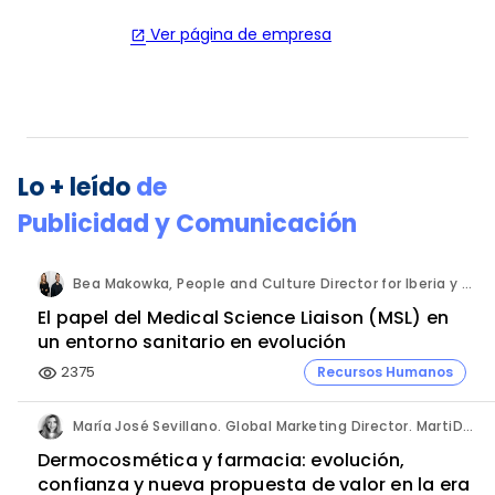
Ver página de empresa
open_in_new
Lo + leído
de
Publicidad y Comunicación
Bea Makowka, People and Culture Director for Iberia y Alberto Municio, Talent Seach Solutions Lead for Iberia. Inizio Engage.
El papel del Medical Science Liaison (MSL) en
un entorno sanitario en evolución
2375
Recursos Humanos
visibility
María José Sevillano. Global Marketing Director. MartiDerm.
Dermocosmética y farmacia: evolución,
confianza y nueva propuesta de valor en la era