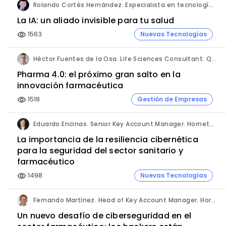
Rolando Cortés Hernández. Especialista en tecnología e inteligencia artificial. Director Comercial. AQUÍ tu Remodelación.
La IA: un aliado invisible para tu salud
1563
Nuevas Tecnologías
visibility
Héctor Fuentes de la Osa. Life Sciences Consultant. QbD Group.
Pharma 4.0: el próximo gran salto en la
innovación farmacéutica
1518
Gestión de Empresas
visibility
Eduardo Encinas. Senior Key Account Manager. Hornetsecurity en Iberia.
La importancia de la resiliencia cibernética
para la seguridad del sector sanitario y
farmacéutico
1498
Nuevas Tecnologías
visibility
Fernando Martínez. Head of Key Account Manager. Hornetsecurity.
Un nuevo desafío de ciberseguridad en el