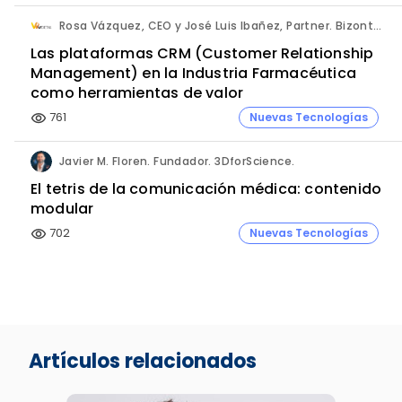
Rosa Vázquez, CEO y José Luis Ibañez, Partner. Bizontop Group, SL.
Las plataformas CRM (Customer Relationship
Management) en la Industria Farmacéutica
como herramientas de valor
761
Nuevas Tecnologías
visibility
Javier M. Floren. Fundador. 3DforScience.
El tetris de la comunicación médica: contenido
modular
702
Nuevas Tecnologías
visibility
Artículos relacionados