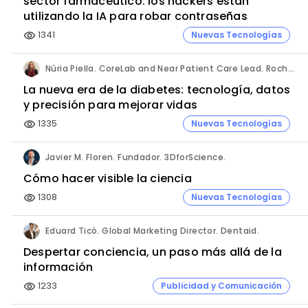
sector farmacéutico: los hackers están
utilizando la IA para robar contraseñas
1341
Nuevas Tecnologías
visibility
Núria Piella. CoreLab and Near Patient Care Lead. Roche Diagnostics España.
La nueva era de la diabetes: tecnología, datos
y precisión para mejorar vidas
1335
Nuevas Tecnologías
visibility
Javier M. Floren. Fundador. 3DforScience.
Cómo hacer visible la ciencia
1308
Nuevas Tecnologías
visibility
Eduard Ticó. Global Marketing Director. Dentaid.
Despertar conciencia, un paso más allá de la
información
1233
Publicidad y Comunicación
visibility