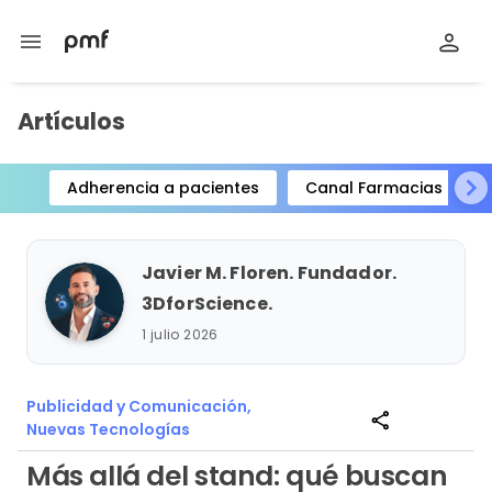
menu
Artículos
Adherencia a pacientes
Canal Farmacias
Item
1
of
Javier M. Floren. Fundador.
15
3DforScience.
1 julio 2026
Publicidad y Comunicación,
share
Nuevas Tecnologías
Más allá del stand: qué buscan