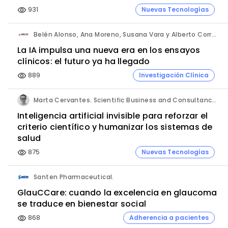
931
Nuevas Tecnologías
visibility
Belén Alonso, Ana Moreno, Susana Vara y Alberto Corral. Apices.
La IA impulsa una nueva era en los ensayos
clínicos: el futuro ya ha llegado
889
Investigación Clínica
visibility
Marta Cervantes. Scientific Business and Consultancy. Punta Alta.
Inteligencia artificial invisible para reforzar el
criterio científico y humanizar los sistemas de
salud
875
Nuevas Tecnologías
visibility
Santen Pharmaceutical.
GlauCCare: cuando la excelencia en glaucoma
se traduce en bienestar social
868
Adherencia a pacientes
visibility