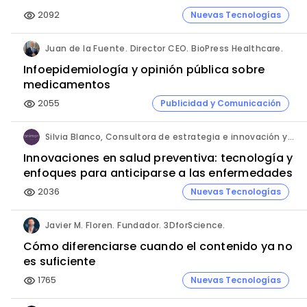
2092
Nuevas Tecnologías
visibility
Juan de la Fuente. Director CEO. BioPress Healthcare.
Infoepidemiología y opinión pública sobre
medicamentos
2055
Publicidad y Comunicación
visibility
Silvia Blanco, Consultora de estrategia e innovación y Ana Leal, Consultora Senior de estrategia e innovación. ANIMA.
Innovaciones en salud preventiva: tecnología y
enfoques para anticiparse a las enfermedades
2036
Nuevas Tecnologías
visibility
Javier M. Floren. Fundador. 3DforScience.
Cómo diferenciarse cuando el contenido ya no
es suficiente
1765
Nuevas Tecnologías
visibility