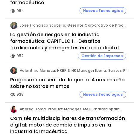
farmacéutico
984
Nuevas Tecnologías
visibility
Jose Francisco Scutella. Gerente Corporativo de Procesos & Control Interno. Adium Pharma.
La gestión de riesgos en la industria
farmacéutica: CAPITULO I - Desafíos
tradicionales y emergentes en la era digital
952
Gestión de Empresas
visibility
Valentina Monaca. HRBP & HR Manager Iberia. Santen Pharmaceutical.
Progresar con sentido: lo que la IA nos enseña
sobre nosotros mismos
939
Nuevas Tecnologías
visibility
Andrea Llorca. Product Manager. Meiji Pharma Spain.
Comités multidisciplinares de transformación
digital: motor de cambio e impulso en la
industria farmacéutica