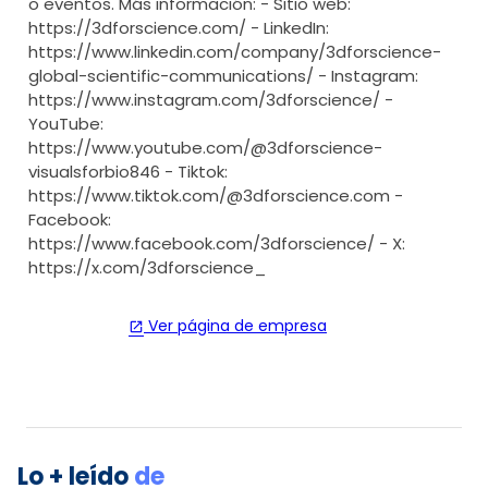
o eventos. Más información: - Sitio web:
https://3dforscience.com/ - LinkedIn:
https://www.linkedin.com/company/3dforscience-
global-scientific-communications/ - Instagram:
https://www.instagram.com/3dforscience/ -
YouTube:
https://www.youtube.com/@3dforscience-
visualsforbio846 - Tiktok:
https://www.tiktok.com/@3dforscience.com -
Facebook:
https://www.facebook.com/3dforscience/ - X:
https://x.com/3dforscience_
Ver página de empresa
open_in_new
Lo + leído
de