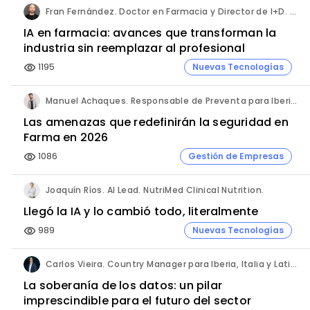
Fran Fernández. Doctor en Farmacia y Director de I+D. Labiana
IA en farmacia: avances que transforman la
industria sin reemplazar al profesional
1195
Nuevas Tecnologías
visibility
Manuel Achaques. Responsable de Preventa para Iberia, Italia y Latinoamérica. Hornetsecurity.
Las amenazas que redefinirán la seguridad en
Farma en 2026
1086
Gestión de Empresas
visibility
Joaquín Ríos. AI Lead. NutriMed Clinical Nutrition.
Llegó la IA y lo cambió todo, literalmente
989
Nuevas Tecnologías
visibility
Carlos Vieira. Country Manager para Iberia, Italia y Latinoamérica. Hornetsecurity.
La soberanía de los datos: un pilar
imprescindible para el futuro del sector