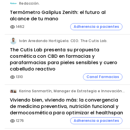
Redacción.
Termómetro Galiplus Zenith: el futuro al
alcance de tu mano
1462
Adherencia a pacientes
visibility
Iván Arredondo Hortigüela. CEO. The Cutis Lab.
The Cutis Lab presenta su propuesta
cosmética con CBD en farmacias y
parafarmacias para pieles sensibles y cuero
cabelludo reactivo
1310
Canal Farmacias
visibility
Karina Sanmartín, Manager de Estrategia e Innovación y Ana Leal, Consultora Senior de Innovación. ANIMA.
Viviendo bien, viviendo más: la convergencia
de medicina preventiva, nutrición funcional y
dermocosmética para optimizar el healthspan
1276
Adherencia a pacientes
visibility