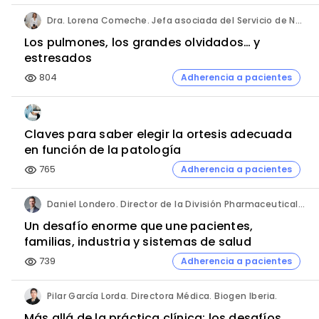
Dra. Lorena Comeche. Jefa asociada del Servicio de Neumología. Hospital Universitario Quirónsalud Madrid.
Los pulmones, los grandes olvidados… y
estresados
804
Adherencia a pacientes
visibility
Claves para saber elegir la ortesis adecuada
en función de la patología
765
Adherencia a pacientes
visibility
Daniel Londero. Director de la División Pharmaceuticals. Bayer de México.
Un desafío enorme que une pacientes,
familias, industria y sistemas de salud
739
Adherencia a pacientes
visibility
Pilar García Lorda. Directora Médica. Biogen Iberia.
Más allá de la práctica clínica: los desafíos