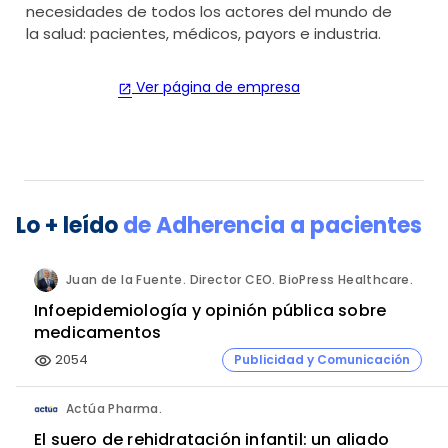
necesidades de todos los actores del mundo de
la salud: pacientes, médicos, payors e industria.
Ver página de empresa
open_in_new
Lo + leído
de
Adherencia a pacientes
Juan de la Fuente. Director CEO. BioPress Healthcare.
Infoepidemiología y opinión pública sobre
medicamentos
2054
Publicidad y Comunicación
visibility
Actúa Pharma.
El suero de rehidratación infantil: un aliado