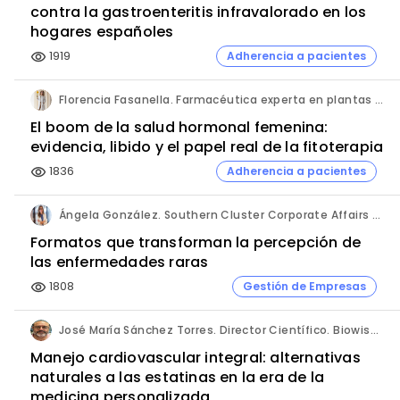
contra la gastroenteritis infravalorado en los
hogares españoles
1919
Adherencia a pacientes
visibility
Florencia Fasanella. Farmacéutica experta en plantas medicinales.
El boom de la salud hormonal femenina:
evidencia, libido y el papel real de la fitoterapia
1836
Adherencia a pacientes
visibility
Ángela González. Southern Cluster Corporate Affairs & Patient Partnership Director. Kyowa Kirin.
Formatos que transforman la percepción de
las enfermedades raras
1808
Gestión de Empresas
visibility
José María Sánchez Torres. Director Científico. Biowise Pharmaceuticals.
Manejo cardiovascular integral: alternativas
naturales a las estatinas en la era de la
medicina personalizada