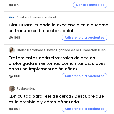
877
Canal Farmacias
visibility
Santen Pharmaceutical.
GlauCCare: cuando la excelencia en glaucoma
se traduce en bienestar social
868
Adherencia a pacientes
visibility
Diana Hernández. Investigadora de la Fundación Lucha contra las Infecciones y del Hospital Germans Trias i Pujol.
Tratamientos antirretrovirales de acción
prolongada en entornos comunitarios: claves
para una implementación eficaz
868
Adherencia a pacientes
visibility
Redacción.
¿Dificultad para leer de cerca? Descubre qué
es la presbicia y cómo afrontarla
804
Adherencia a pacientes
visibility