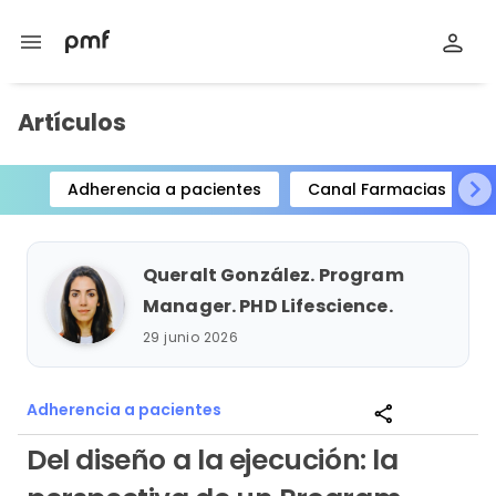
menu
Artículos
Adherencia a pacientes
Canal Farmacias
Item
1
of
Queralt González. Program
15
Manager. PHD Lifescience.
29 junio 2026
Adherencia a pacientes
share
Del diseño a la ejecución: la