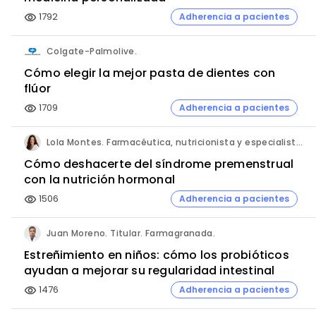
1792
Adherencia a pacientes
visibility
Colgate-Palmolive.
Cómo elegir la mejor pasta de dientes con
flúor
1709
Adherencia a pacientes
visibility
Lola Montes. Farmacéutica, nutricionista y especialista en salud hormonal y de la mujer.
Cómo deshacerte del síndrome premenstrual
con la nutrición hormonal
1506
Adherencia a pacientes
visibility
Juan Moreno. Titular. Farmagranada.
Estreñimiento en niños: cómo los probióticos
ayudan a mejorar su regularidad intestinal
1476
Adherencia a pacientes
visibility