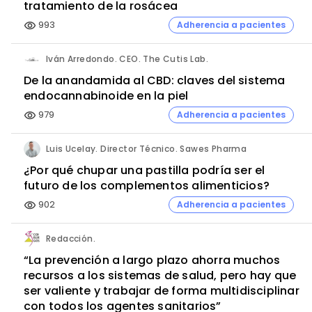
tratamiento de la rosácea
993
Adherencia a pacientes
visibility
Iván Arredondo. CEO. The Cutis Lab.
De la anandamida al CBD: claves del sistema
endocannabinoide en la piel
979
Adherencia a pacientes
visibility
Luis Ucelay. Director Técnico. Sawes Pharma
¿Por qué chupar una pastilla podría ser el
futuro de los complementos alimenticios?
902
Adherencia a pacientes
visibility
Redacción.
“La prevención a largo plazo ahorra muchos
recursos a los sistemas de salud, pero hay que
ser valiente y trabajar de forma multidisciplinar
con todos los agentes sanitarios”