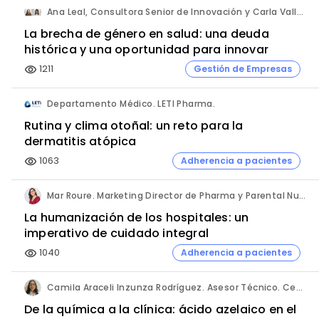
Ana Leal, Consultora Senior de Innovación y Carla Vallès, Manager. ANIMA.
La brecha de género en salud: una deuda
histórica y una oportunidad para innovar
1211
Gestión de Empresas
visibility
Departamento Médico. LETI Pharma.
Rutina y clima otoñal: un reto para la
dermatitis atópica
1063
Adherencia a pacientes
visibility
Mar Roure. Marketing Director de Pharma y Parental Nutrition. Fresenius Kabi España.
La humanización de los hospitales: un
imperativo de cuidado integral
1040
Adherencia a pacientes
visibility
Camila Araceli Inzunza Rodríguez. Asesor Técnico. Centro de Innovación Pharmachem México.
De la química a la clínica: ácido azelaico en el