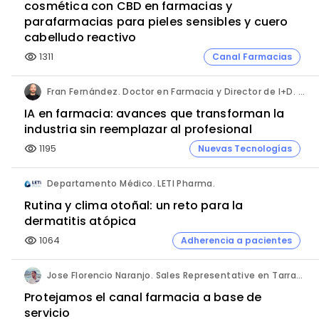
cosmética con CBD en farmacias y
parafarmacias para pieles sensibles y cuero
cabelludo reactivo
1311
Canal Farmacias
visibility
Fran Fernández. Doctor en Farmacia y Director de I+D. Labiana
IA en farmacia: avances que transforman la
industria sin reemplazar al profesional
1195
Nuevas Tecnologías
visibility
Departamento Médico. LETI Pharma.
Rutina y clima otoñal: un reto para la
dermatitis atópica
1064
Adherencia a pacientes
visibility
Jose Florencio Naranjo. Sales Representative en Tarragona.
Protejamos el canal farmacia a base de
servicio