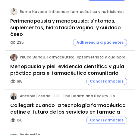
Reme Navarro. Influencer farmacéutica y nutricionista. Co-fundadora. Atida Mifarma.
Perimenopausia y menopausia: síntomas,
suplementos, hidratación vaginal y cuidado
óseo
235
Adherencia a pacientes
visibility
Piluca Barrau. Farmacéutica, optometrista y audioprotesista. Experta en dermocosmética, formulación y salud integrativa.
Menopausia y piel: evidencia científica y guía
práctica para el farmacéutico comunitario
198
Canal Farmacias
visibility
Antonio Losada. CEO. The Health and Beauty Co.
Callegari: cuando la tecnología farmacéutica
define el futuro de los servicios en farmacia
160
Canal Farmacias
visibility
Redacción.