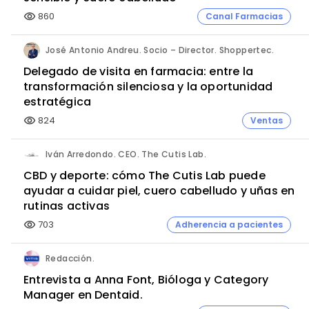
860
Canal Farmacias
visibility
José Antonio Andreu. Socio – Director. Shoppertec.
Delegado de visita en farmacia: entre la
transformación silenciosa y la oportunidad
estratégica
824
Ventas
visibility
Iván Arredondo. CEO. The Cutis Lab.
CBD y deporte: cómo The Cutis Lab puede
ayudar a cuidar piel, cuero cabelludo y uñas en
rutinas activas
703
Adherencia a pacientes
visibility
Redacción.
Entrevista a Anna Font, Bióloga y Category
Manager en Dentaid.