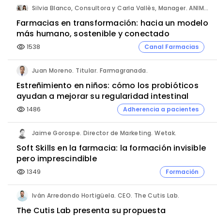
Silvia Blanco, Consultora y Carla Vallès, Manager. ANIMA.
Farmacias en transformación: hacia un modelo
más humano, sostenible y conectado
1538
Canal Farmacias
visibility
Juan Moreno. Titular. Farmagranada.
Estreñimiento en niños: cómo los probióticos
ayudan a mejorar su regularidad intestinal
1486
Adherencia a pacientes
visibility
Jaime Gorospe. Director de Marketing. Wetak.
Soft Skills en la farmacia: la formación invisible
pero imprescindible
1349
Formación
visibility
Iván Arredondo Hortigüela. CEO. The Cutis Lab.
The Cutis Lab presenta su propuesta