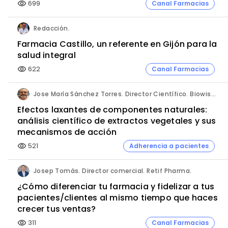
699
Canal Farmacias
visibility
Redacción.
Farmacia Castillo, un referente en Gijón para la
salud integral
622
Canal Farmacias
visibility
Jose María Sánchez Torres. Director Científico. Biowise Pharmaceuticals.
Efectos laxantes de componentes naturales:
análisis científico de extractos vegetales y sus
mecanismos de acción
521
Adherencia a pacientes
visibility
Josep Tomàs. Director comercial. Retif Pharma.
¿Cómo diferenciar tu farmacia y fidelizar a tus
pacientes/clientes al mismo tiempo que haces
crecer tus ventas?
311
Canal Farmacias
visibility