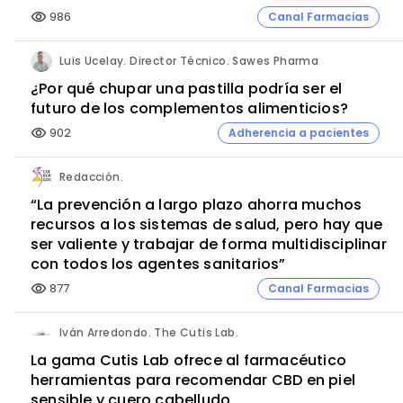
986
Canal Farmacias
visibility
Luis Ucelay. Director Técnico. Sawes Pharma
¿Por qué chupar una pastilla podría ser el
futuro de los complementos alimenticios?
902
Adherencia a pacientes
visibility
Redacción.
“La prevención a largo plazo ahorra muchos
recursos a los sistemas de salud, pero hay que
ser valiente y trabajar de forma multidisciplinar
con todos los agentes sanitarios”
877
Canal Farmacias
visibility
Iván Arredondo. The Cutis Lab.
La gama Cutis Lab ofrece al farmacéutico
herramientas para recomendar CBD en piel
sensible y cuero cabelludo