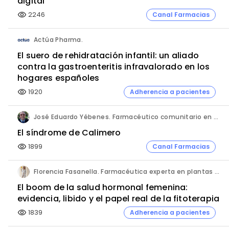
digital
2246
Canal Farmacias
visibility
Actúa Pharma.
El suero de rehidratación infantil: un aliado
contra la gastroenteritis infravalorado en los
hogares españoles
1920
Adherencia a pacientes
visibility
José Eduardo Yébenes. Farmacéutico comunitario en Mijas (Málaga).
El síndrome de Calimero
1899
Canal Farmacias
visibility
Florencia Fasanella. Farmacéutica experta en plantas medicinales.
El boom de la salud hormonal femenina:
evidencia, libido y el papel real de la fitoterapia
1839
Adherencia a pacientes
visibility