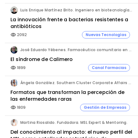
Luis Enrique Martínez Brito. Ingeniero en biotecnología, México.
La innovación frente a bacterias resistentes a
antibióticos
2092
Nuevas Tecnologías
visibility
José Eduardo Yébenes. Farmacéutico comunitario en Mijas (Málaga).
El síndrome de Calimero
1899
Canal Farmacias
visibility
Ángela González. Southern Cluster Corporate Affairs & Patient Partnership Director. Kyowa Kirin.
Formatos que transforman la percepción de
las enfermedades raras
1809
Gestión de Empresas
visibility
Martina Riosalido. Fundadora. MSL Expert & Mentoring.
Del conocimiento al impacto: el nuevo perfil del