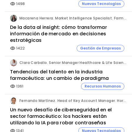
1498
Nuevas Tecnologías
visibility
Macarena Herrera. Market Intelligence Specialist. Farmaprojects (Polpharma Group).
De la data al insight: cómo transformar
información de mercado en decisiones
estratégicas
1422
Gestión de Empresas
visibility
Clara Carballo. Senior Manager Healthcare & Life Science. Michael Page.
Tendencias del talento en la industria
farmacéutica: un cambio de paradigma
1361
Recursos Humanos
visibility
Fernando Martínez. Head of Key Account Manager. Hornetsecurity.
Un nuevo desafío de ciberseguridad en el
sector farmacéutico: los hackers están
utilizando la IA para robar contraseñas
1341
Nuevas Tecnologías
visibility