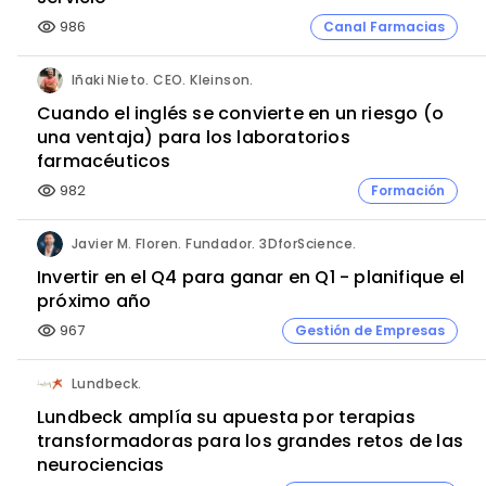
986
Canal Farmacias
visibility
Iñaki Nieto. CEO. Kleinson.
Cuando el inglés se convierte en un riesgo (o
una ventaja) para los laboratorios
farmacéuticos
982
Formación
visibility
Javier M. Floren. Fundador. 3DforScience.
Invertir en el Q4 para ganar en Q1 - planifique el
próximo año
967
Gestión de Empresas
visibility
Lundbeck.
Lundbeck amplía su apuesta por terapias
transformadoras para los grandes retos de las
neurociencias