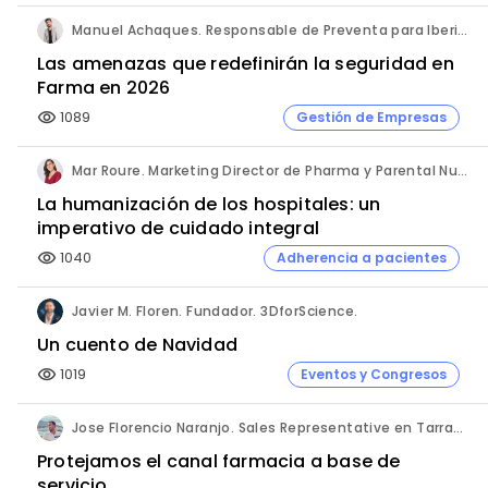
Manuel Achaques. Responsable de Preventa para Iberia, Italia y Latinoamérica. Hornetsecurity.
Las amenazas que redefinirán la seguridad en
Farma en 2026
1089
Gestión de Empresas
visibility
Mar Roure. Marketing Director de Pharma y Parental Nutrition. Fresenius Kabi España.
La humanización de los hospitales: un
imperativo de cuidado integral
1040
Adherencia a pacientes
visibility
Javier M. Floren. Fundador. 3DforScience.
Un cuento de Navidad
1019
Eventos y Congresos
visibility
Jose Florencio Naranjo. Sales Representative en Tarragona.
Protejamos el canal farmacia a base de
servicio