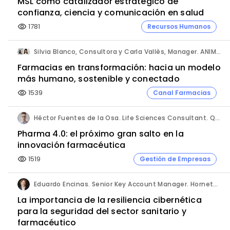
MSL como catalizador estratégico de
confianza, ciencia y comunicación en salud
1781
Recursos Humanos
visibility
Silvia Blanco, Consultora y Carla Vallès, Manager. ANIMA.
Farmacias en transformación: hacia un modelo
más humano, sostenible y conectado
1539
Canal Farmacias
visibility
Héctor Fuentes de la Osa. Life Sciences Consultant. QbD Group.
Pharma 4.0: el próximo gran salto en la
innovación farmacéutica
1519
Gestión de Empresas
visibility
Eduardo Encinas. Senior Key Account Manager. Hornetsecurity en Iberia.
La importancia de la resiliencia cibernética
para la seguridad del sector sanitario y
farmacéutico