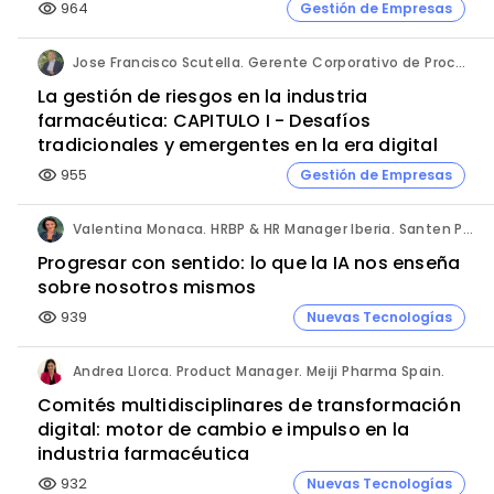
964
Gestión de Empresas
visibility
Jose Francisco Scutella. Gerente Corporativo de Procesos & Control Interno. Adium Pharma.
La gestión de riesgos en la industria
farmacéutica: CAPITULO I - Desafíos
tradicionales y emergentes en la era digital
955
Gestión de Empresas
visibility
Valentina Monaca. HRBP & HR Manager Iberia. Santen Pharmaceutical.
Progresar con sentido: lo que la IA nos enseña
sobre nosotros mismos
939
Nuevas Tecnologías
visibility
Andrea Llorca. Product Manager. Meiji Pharma Spain.
Comités multidisciplinares de transformación
digital: motor de cambio e impulso en la
industria farmacéutica
932
Nuevas Tecnologías
visibility