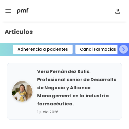
menu
Artículos
Adherencia a pacientes
Canal Farmacias
Item
1
of
Vera Fernández Sulis.
15
Profesional senior de Desarrollo
de Negocio y Alliance
Management en la industria
farmacéutica.
1 junio 2026