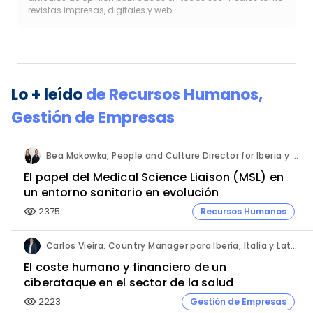
revistas impresas, digitales y web.
Lo + leído
de
Recursos Humanos
,
Gestión de Empresas
Bea Makowka, People and Culture Director for Iberia y Alberto Municio, Talent Seach Solutions Lead for Iberia. Inizio Engage.
El papel del Medical Science Liaison (MSL) en
un entorno sanitario en evolución
2375
Recursos Humanos
visibility
Carlos Vieira. Country Manager para Iberia, Italia y Latam. Hornetsecurity.
El coste humano y financiero de un
ciberataque en el sector de la salud
2223
Gestión de Empresas
visibility