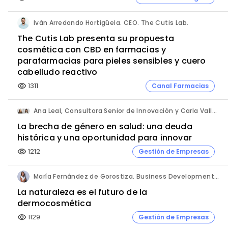
Iván Arredondo Hortigüela. CEO. The Cutis Lab.
The Cutis Lab presenta su propuesta
cosmética con CBD en farmacias y
parafarmacias para pieles sensibles y cuero
cabelludo reactivo
1311
Canal Farmacias
visibility
Ana Leal, Consultora Senior de Innovación y Carla Vallès, Manager. ANIMA.
La brecha de género en salud: una deuda
histórica y una oportunidad para innovar
1212
Gestión de Empresas
visibility
María Fernández de Gorostiza. Business Development & Sustainable Transformation Director. L'Oréal Dermatological Beauty.
La naturaleza es el futuro de la
dermocosmética
1129
Gestión de Empresas
visibility