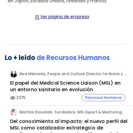
en Japón, Estados Unidos, Finlandia y Francia.
Ver página de empresa
open_in_new
Lo + leído
de
Recursos Humanos
Bea Makowka, People and Culture Director for Iberia y Alberto Municio, Talent Seach Solutions Lead for Iberia. Inizio Engage.
El papel del Medical Science Liaison (MSL) en
un entorno sanitario en evolución
2375
Recursos Humanos
visibility
Martina Riosalido. Fundadora. MSL Expert & Mentoring.
Del conocimiento al impacto: el nuevo perfil del
MSL como catalizador estratégico de