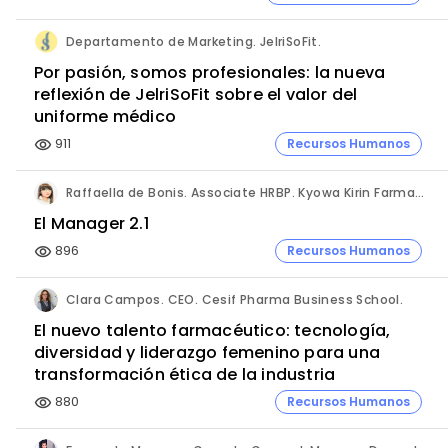
Departamento de Marketing. JelriSoFit.
Por pasión, somos profesionales: la nueva
reflexión de JelriSoFit sobre el valor del
uniforme médico
911
Recursos Humanos
visibility
Raffaella de Bonis. Associate HRBP. Kyowa Kirin Farmacéutica.
El Manager 2.1
896
Recursos Humanos
visibility
Clara Campos. CEO. Cesif Pharma Business School.
El nuevo talento farmacéutico: tecnología,
diversidad y liderazgo femenino para una
transformación ética de la industria
880
Recursos Humanos
visibility