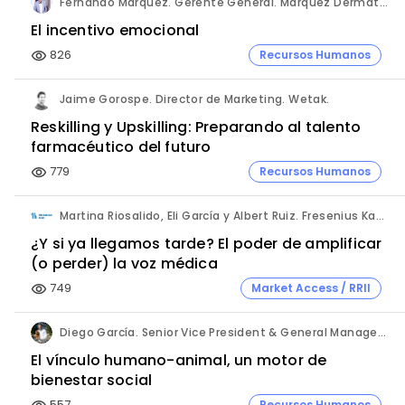
Fernando Marquez. Gerente General. Marquez Dermatológica, La Paz - Bolivia.
El incentivo emocional
826
Recursos Humanos
visibility
Jaime Gorospe. Director de Marketing. Wetak.
Reskilling y Upskilling: Preparando al talento
farmacéutico del futuro
779
Recursos Humanos
visibility
Martina Riosalido, Eli García y Albert Ruiz. Fresenius Kabi.
¿Y si ya llegamos tarde? El poder de amplificar
(o perder) la voz médica
749
Market Access / RRII
visibility
Diego García. Senior Vice President & General Manager Southern Europe Cluster. Zoetis.
El vínculo humano-animal, un motor de
bienestar social
557
Recursos Humanos