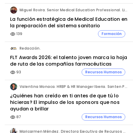
Miguel Rovira. Senior Medical Education Professional. Lilly.
La función estratégica de Medical Education en
la preparación del sistema sanitario
139
Formación
visibility
Redacción.
FLT Awards 2026: el talento joven marca la hoja
de ruta de las compañías farmacéuticas
93
Recursos Humanos
visibility
Valentina Monaca. HRBP & HR Manager Iberia. Santen Pharmaceutical.
¿Quiénes han creído en ti antes de que tú lo
hicieras? El impulso de los sponsors que nos
ayudan a brillar
87
Recursos Humanos
visibility
Maricarmen Méndez. Directora Ejecutiva de Recursos Humanos. MSD España.