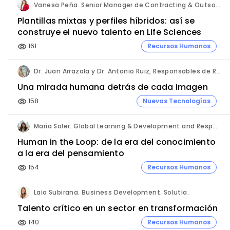
Vanesa Peña. Senior Manager de Contracting & Outsourcing Services. Hays España.
Plantillas mixtas y perfiles híbridos: así se
construye el nuevo talento en Life Sciences
161
Recursos Humanos
visibility
Dr. Juan Arrazola y Dr. Antonio Ruiz, Responsables de Resonancia Magnética abierta. Hospital Universitario Vithas Madrid Aravaca.
Una mirada humana detrás de cada imagen
158
Nuevas Tecnologías
visibility
María Soler. Global Learning & Development and Responsible of Spain & Portugal. Roche.
Human in the Loop: de la era del conocimiento
a la era del pensamiento
154
Recursos Humanos
visibility
Laia Subirana. Business Development. Solutia.
Talento crítico en un sector en transformación
140
Recursos Humanos
visibility