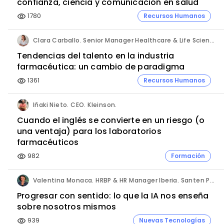
confianza, ciencia y comunicación en salud
1780
Recursos Humanos
visibility
Clara Carballo. Senior Manager Healthcare & Life Science. Michael Page.
Tendencias del talento en la industria
farmacéutica: un cambio de paradigma
1361
Recursos Humanos
visibility
Iñaki Nieto. CEO. Kleinson.
Cuando el inglés se convierte en un riesgo (o
una ventaja) para los laboratorios
farmacéuticos
982
Formación
visibility
Valentina Monaca. HRBP & HR Manager Iberia. Santen Pharmaceutical.
Progresar con sentido: lo que la IA nos enseña
sobre nosotros mismos
939
Nuevas Tecnologías
visibility