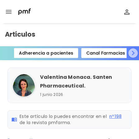
menu
Artículos
Adherencia a pacientes
Canal Farmacias
Item
1
of
Valentina Monaca. Santen
15
Pharmaceutical.
1 junio 2026
Este artículo lo puedes encontrar en el
nº198
menu_book
de la revista pmfarma.