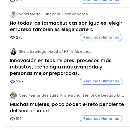
visibility
Santi Marfà. Fundador. Farmándome.
No todas las farmacéuticas son iguales: elegir
empresa también es elegir carrera
275
Recursos Humanos
visibility
Silvia Uzuriaga. Head of HR. mAbxience.
Innovación en biosimilares: procesos más
robustos, tecnología más avanzada y
personas mejor preparadas.
225
Recursos Humanos
visibility
Vera Fernández Sulis. Profesional senior de Desarrollo de Negocio y Alliance Management en la industria farmacéutica.
Muchas mujeres, poco poder: el reto pendiente
del sector salud
196
Recursos Humanos
visibility