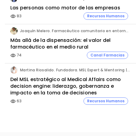
Las personas como motor de las empresas
83
Recursos Humanos
visibility
Joaquín Melero. Farmacéutico comunitario en entorno rural.
Más allá de la dispensación: el valor del
farmacéutico en el medio rural
74
Canal Farmacias
visibility
Martina Riosalido. Fundadora. MSL Expert & Mentoring | Método MARIPOSA.
Del MSL estratégico al Medical Affairs como
decision engine: liderazgo, gobernanza e
impacto en la toma de decisiones
63
Recursos Humanos
visibility