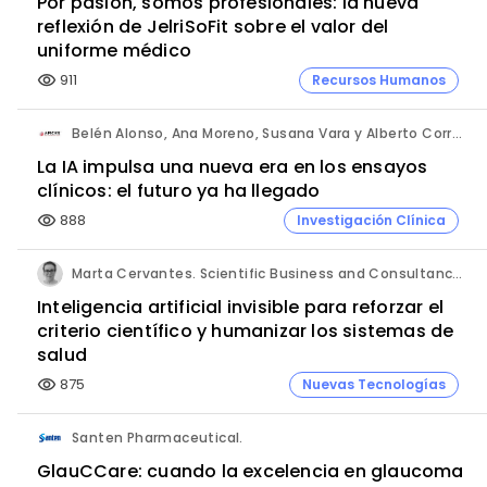
Por pasión, somos profesionales: la nueva
reflexión de JelriSoFit sobre el valor del
uniforme médico
911
Recursos Humanos
visibility
Belén Alonso, Ana Moreno, Susana Vara y Alberto Corral. Apices.
La IA impulsa una nueva era en los ensayos
clínicos: el futuro ya ha llegado
888
Investigación Clínica
visibility
Marta Cervantes. Scientific Business and Consultancy. Punta Alta.
Inteligencia artificial invisible para reforzar el
criterio científico y humanizar los sistemas de
salud
875
Nuevas Tecnologías
visibility
Santen Pharmaceutical.
GlauCCare: cuando la excelencia en glaucoma