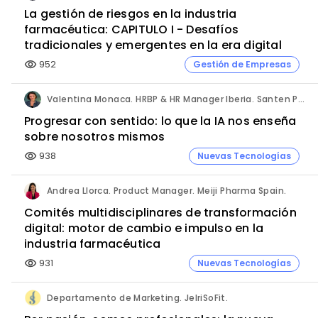
La gestión de riesgos en la industria
farmacéutica: CAPITULO I - Desafíos
tradicionales y emergentes en la era digital
952
Gestión de Empresas
visibility
Valentina Monaca. HRBP & HR Manager Iberia. Santen Pharmaceutical.
Progresar con sentido: lo que la IA nos enseña
sobre nosotros mismos
938
Nuevas Tecnologías
visibility
Andrea Llorca. Product Manager. Meiji Pharma Spain.
Comités multidisciplinares de transformación
digital: motor de cambio e impulso en la
industria farmacéutica
931
Nuevas Tecnologías
visibility
Departamento de Marketing. JelriSoFit.