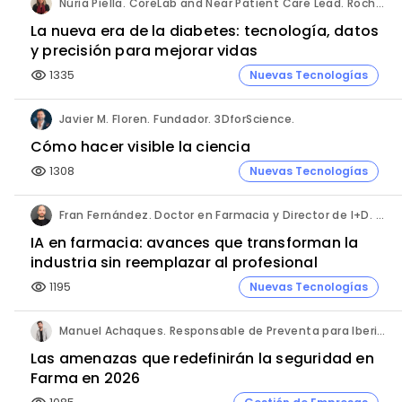
Núria Piella. CoreLab and Near Patient Care Lead. Roche Diagnostics España.
La nueva era de la diabetes: tecnología, datos
y precisión para mejorar vidas
1335
Nuevas Tecnologías
visibility
Javier M. Floren. Fundador. 3DforScience.
Cómo hacer visible la ciencia
1308
Nuevas Tecnologías
visibility
Fran Fernández. Doctor en Farmacia y Director de I+D. Labiana
IA en farmacia: avances que transforman la
industria sin reemplazar al profesional
1195
Nuevas Tecnologías
visibility
Manuel Achaques. Responsable de Preventa para Iberia, Italia y Latinoamérica. Hornetsecurity.
Las amenazas que redefinirán la seguridad en
Farma en 2026