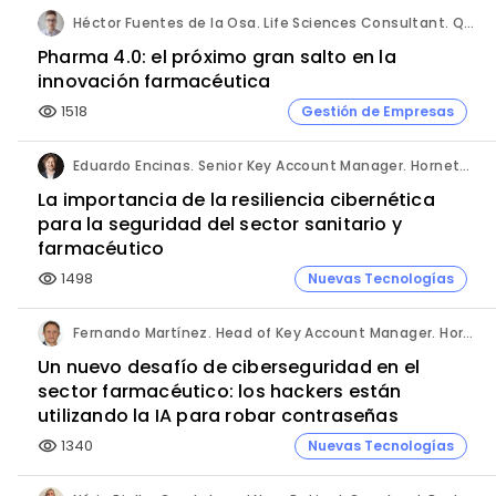
Héctor Fuentes de la Osa. Life Sciences Consultant. QbD Group.
Pharma 4.0: el próximo gran salto en la
innovación farmacéutica
1518
Gestión de Empresas
visibility
Eduardo Encinas. Senior Key Account Manager. Hornetsecurity en Iberia.
La importancia de la resiliencia cibernética
para la seguridad del sector sanitario y
farmacéutico
1498
Nuevas Tecnologías
visibility
Fernando Martínez. Head of Key Account Manager. Hornetsecurity.
Un nuevo desafío de ciberseguridad en el
sector farmacéutico: los hackers están
utilizando la IA para robar contraseñas
1340
Nuevas Tecnologías
visibility