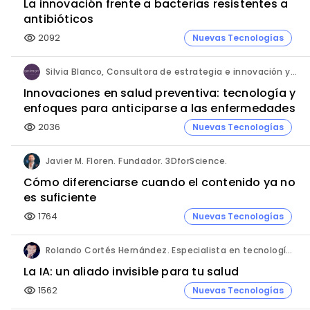
La innovación frente a bacterias resistentes a
antibióticos
2092
Nuevas Tecnologías
visibility
Silvia Blanco, Consultora de estrategia e innovación y Ana Leal, Consultora Senior de estrategia e innovación. ANIMA.
Innovaciones en salud preventiva: tecnología y
enfoques para anticiparse a las enfermedades
2036
Nuevas Tecnologías
visibility
Javier M. Floren. Fundador. 3DforScience.
Cómo diferenciarse cuando el contenido ya no
es suficiente
1764
Nuevas Tecnologías
visibility
Rolando Cortés Hernández. Especialista en tecnología e inteligencia artificial. Director Comercial. AQUÍ tu Remodelación.
La IA: un aliado invisible para tu salud
1562
Nuevas Tecnologías
visibility