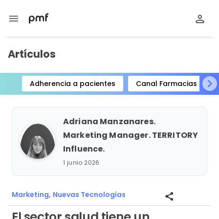
menu
Artículos
Adherencia a pacientes
Canal Farmacias
Item
1
of
Adriana Manzanares.
15
Marketing Manager. TERRITORY
Influence.
1 junio 2026
Marketing,
Nuevas Tecnologías
share
El sector salud tiene un