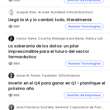
1085
Gestión de Empresas
visibility
Joaquín Ríos. AI Lead. NutriMed Clinical Nutrition.
Llegó la IA y lo cambió todo, literalmente
989
Nuevas Tecnologías
visibility
Carlos Vieira. Country Manager para Iberia, Italia y Latinoamérica. Hornetsecurity.
La soberanía de los datos: un pilar
imprescindible para el futuro del sector
farmacéutico
984
Nuevas Tecnologías
visibility
Javier M. Floren. Fundador. 3DforScience.
Invertir en el Q4 para ganar en Q1 - planifique el
próximo año
966
Gestión de Empresas
visibility
Jose Francisco Scutella. Gerente Corporativo de Procesos & Control Interno. Adium Pharma.