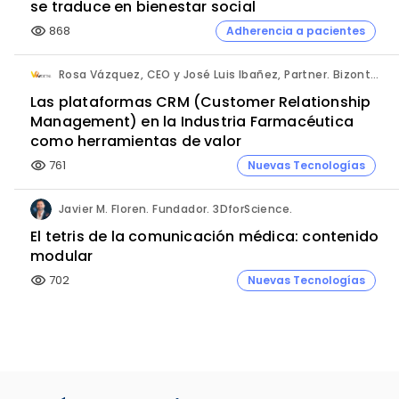
se traduce en bienestar social
868
Adherencia a pacientes
visibility
Rosa Vázquez, CEO y José Luis Ibañez, Partner. Bizontop Group, SL.
Las plataformas CRM (Customer Relationship
Management) en la Industria Farmacéutica
como herramientas de valor
761
Nuevas Tecnologías
visibility
Javier M. Floren. Fundador. 3DforScience.
El tetris de la comunicación médica: contenido
modular
702
Nuevas Tecnologías
visibility