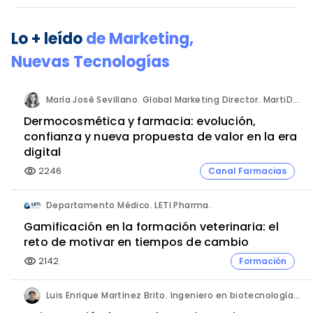
Lo + leído
de
Marketing
,
Nuevas Tecnologías
María José Sevillano. Global Marketing Director. MartiDerm.
Dermocosmética y farmacia: evolución,
confianza y nueva propuesta de valor en la era
digital
2246
Canal Farmacias
visibility
Departamento Médico. LETI Pharma.
Gamificación en la formación veterinaria: el
reto de motivar en tiempos de cambio
2142
Formación
visibility
Luis Enrique Martínez Brito. Ingeniero en biotecnología, México.