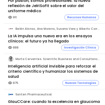
Por pasión, somos profesionales: la nueva
reflexión de JelriSoFit sobre el valor del
uniforme médico
911
Recursos Humanos
visibility
Belén Alonso, Ana Moreno, Susana Vara y Alberto Corral. Apices.
La IA impulsa una nueva era en los ensayos
clínicos: el futuro ya ha llegado
888
Investigación Clínica
visibility
Marta Cervantes. Scientific Business and Consultancy. Punta Alta.
Inteligencia artificial invisible para reforzar el
criterio científico y humanizar los sistemas de
salud
875
Nuevas Tecnologías
visibility
Santen Pharmaceutical.
GlauCCare: cuando la excelencia en glaucoma