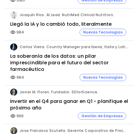
1085
Gestión de Empresas
visibility
Joaquín Ríos. AI Lead. NutriMed Clinical Nutrition.
Llegó la IA y lo cambió todo, literalmente
984
Nuevas Tecnologías
visibility
Carlos Vieira. Country Manager para Iberia, Italia y Latinoamérica. Hornetsecurity.
La soberanía de los datos: un pilar
imprescindible para el futuro del sector
farmacéutico
984
Nuevas Tecnologías
visibility
Javier M. Floren. Fundador. 3DforScience.
Invertir en el Q4 para ganar en Q1 - planifique el
próximo año
966
Gestión de Empresas
visibility
Jose Francisco Scutella. Gerente Corporativo de Procesos & Control Interno. Adium Pharma.