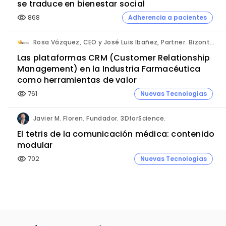
se traduce en bienestar social
868
Adherencia a pacientes
visibility
Rosa Vázquez, CEO y José Luis Ibañez, Partner. Bizontop Group, SL.
Las plataformas CRM (Customer Relationship
Management) en la Industria Farmacéutica
como herramientas de valor
761
Nuevas Tecnologías
visibility
Javier M. Floren. Fundador. 3DforScience.
El tetris de la comunicación médica: contenido
modular
702
Nuevas Tecnologías
visibility