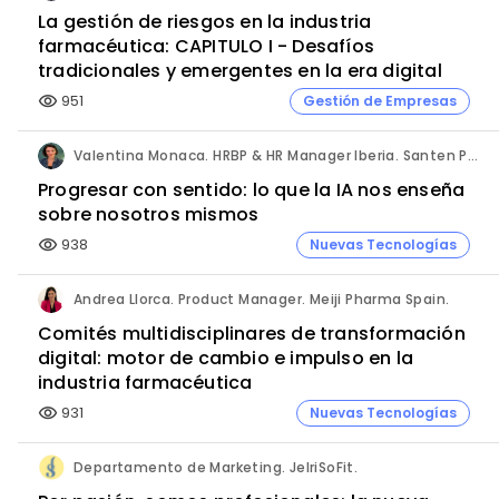
La gestión de riesgos en la industria
farmacéutica: CAPITULO I - Desafíos
tradicionales y emergentes en la era digital
951
Gestión de Empresas
visibility
Valentina Monaca. HRBP & HR Manager Iberia. Santen Pharmaceutical.
Progresar con sentido: lo que la IA nos enseña
sobre nosotros mismos
938
Nuevas Tecnologías
visibility
Andrea Llorca. Product Manager. Meiji Pharma Spain.
Comités multidisciplinares de transformación
digital: motor de cambio e impulso en la
industria farmacéutica
931
Nuevas Tecnologías
visibility
Departamento de Marketing. JelriSoFit.