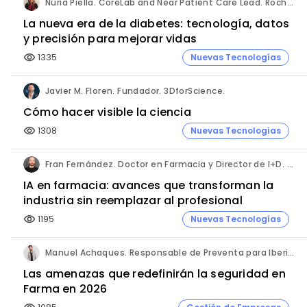
Núria Piella. CoreLab and Near Patient Care Lead. Roche Diagnostics España.
La nueva era de la diabetes: tecnología, datos
y precisión para mejorar vidas
1335
Nuevas Tecnologías
visibility
Javier M. Floren. Fundador. 3DforScience.
Cómo hacer visible la ciencia
1308
Nuevas Tecnologías
visibility
Fran Fernández. Doctor en Farmacia y Director de I+D. Labiana
IA en farmacia: avances que transforman la
industria sin reemplazar al profesional
1195
Nuevas Tecnologías
visibility
Manuel Achaques. Responsable de Preventa para Iberia, Italia y Latinoamérica. Hornetsecurity.
Las amenazas que redefinirán la seguridad en
Farma en 2026