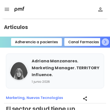
menu
Artículos
Adherencia a pacientes
Canal Farmacias
Item
1
of
Adriana Manzanares.
15
Marketing Manager. TERRITORY
Influence.
1 junio 2026
Marketing,
Nuevas Tecnologías
share
El sector salud tiene un