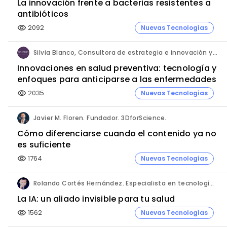
La innovación frente a bacterias resistentes a
antibióticos
2092
Nuevas Tecnologías
visibility
Silvia Blanco, Consultora de estrategia e innovación y Ana Leal, Consultora Senior de estrategia e innovación. ANIMA.
Innovaciones en salud preventiva: tecnología y
enfoques para anticiparse a las enfermedades
2035
Nuevas Tecnologías
visibility
Javier M. Floren. Fundador. 3DforScience.
Cómo diferenciarse cuando el contenido ya no
es suficiente
1764
Nuevas Tecnologías
visibility
Rolando Cortés Hernández. Especialista en tecnología e inteligencia artificial. Director Comercial. AQUÍ tu Remodelación.
La IA: un aliado invisible para tu salud
1562
Nuevas Tecnologías
visibility