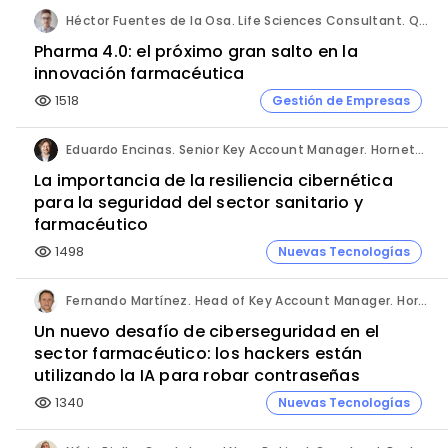
Héctor Fuentes de la Osa. Life Sciences Consultant. QbD Group.
Pharma 4.0: el próximo gran salto en la
innovación farmacéutica
1518
Gestión de Empresas
visibility
Eduardo Encinas. Senior Key Account Manager. Hornetsecurity en Iberia.
La importancia de la resiliencia cibernética
para la seguridad del sector sanitario y
farmacéutico
1498
Nuevas Tecnologías
visibility
Fernando Martínez. Head of Key Account Manager. Hornetsecurity.
Un nuevo desafío de ciberseguridad en el
sector farmacéutico: los hackers están
utilizando la IA para robar contraseñas
1340
Nuevas Tecnologías
visibility