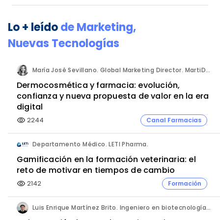
Lo + leído
de
Marketing
,
Nuevas Tecnologías
María José Sevillano. Global Marketing Director. MartiDerm.
Dermocosmética y farmacia: evolución,
confianza y nueva propuesta de valor en la era
digital
2244
Canal Farmacias
visibility
Departamento Médico. LETI Pharma.
Gamificación en la formación veterinaria: el
reto de motivar en tiempos de cambio
2142
Formación
visibility
Luis Enrique Martínez Brito. Ingeniero en biotecnología, México.