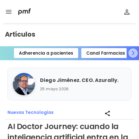
menu
Artículos
Adherencia a pacientes
Canal Farmacias
Item
1
of
Diego Jiménez. CEO. Azurally.
15
25 mayo 2026
Nuevas Tecnologías
share
AI Doctor Journey: cuando la
inteligencia artificial entra en la