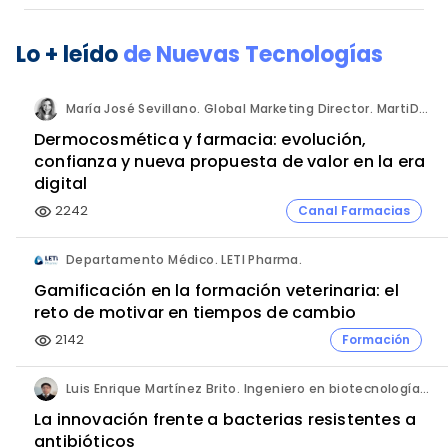
Lo + leído
de
Nuevas Tecnologías
María José Sevillano. Global Marketing Director. MartiDerm.
Dermocosmética y farmacia: evolución,
confianza y nueva propuesta de valor en la era
digital
2242
Canal Farmacias
visibility
Departamento Médico. LETI Pharma.
Gamificación en la formación veterinaria: el
reto de motivar en tiempos de cambio
2142
Formación
visibility
Luis Enrique Martínez Brito. Ingeniero en biotecnología, México.
La innovación frente a bacterias resistentes a
antibióticos