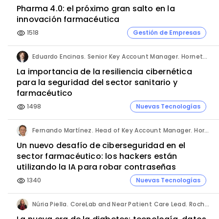
Pharma 4.0: el próximo gran salto en la
innovación farmacéutica
1518
Gestión de Empresas
visibility
Eduardo Encinas. Senior Key Account Manager. Hornetsecurity en Iberia.
La importancia de la resiliencia cibernética
para la seguridad del sector sanitario y
farmacéutico
1498
Nuevas Tecnologías
visibility
Fernando Martínez. Head of Key Account Manager. Hornetsecurity.
Un nuevo desafío de ciberseguridad en el
sector farmacéutico: los hackers están
utilizando la IA para robar contraseñas
1340
Nuevas Tecnologías
visibility
Núria Piella. CoreLab and Near Patient Care Lead. Roche Diagnostics España.