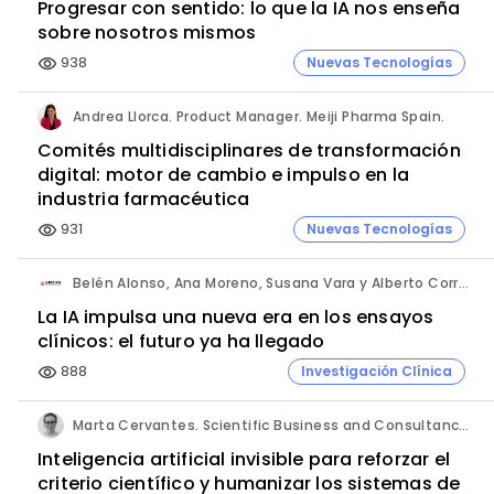
Progresar con sentido: lo que la IA nos enseña
sobre nosotros mismos
938
Nuevas Tecnologías
visibility
Andrea Llorca. Product Manager. Meiji Pharma Spain.
Comités multidisciplinares de transformación
digital: motor de cambio e impulso en la
industria farmacéutica
931
Nuevas Tecnologías
visibility
Belén Alonso, Ana Moreno, Susana Vara y Alberto Corral. Apices.
La IA impulsa una nueva era en los ensayos
clínicos: el futuro ya ha llegado
888
Investigación Clínica
visibility
Marta Cervantes. Scientific Business and Consultancy. Punta Alta.
Inteligencia artificial invisible para reforzar el
criterio científico y humanizar los sistemas de