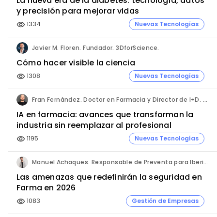
La nueva era de la diabetes: tecnología, datos
y precisión para mejorar vidas
1334
Nuevas Tecnologías
visibility
Javier M. Floren. Fundador. 3DforScience.
Cómo hacer visible la ciencia
1308
Nuevas Tecnologías
visibility
Fran Fernández. Doctor en Farmacia y Director de I+D. Labiana
IA en farmacia: avances que transforman la
industria sin reemplazar al profesional
1195
Nuevas Tecnologías
visibility
Manuel Achaques. Responsable de Preventa para Iberia, Italia y Latinoamérica. Hornetsecurity.
Las amenazas que redefinirán la seguridad en
Farma en 2026
1083
Gestión de Empresas
visibility