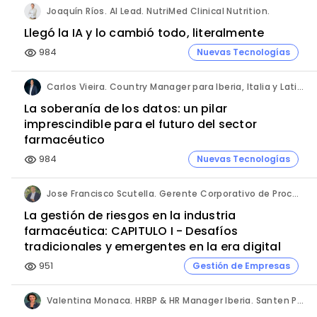
Joaquín Ríos. AI Lead. NutriMed Clinical Nutrition.
Llegó la IA y lo cambió todo, literalmente
984
Nuevas Tecnologías
visibility
Carlos Vieira. Country Manager para Iberia, Italia y Latinoamérica. Hornetsecurity.
La soberanía de los datos: un pilar
imprescindible para el futuro del sector
farmacéutico
984
Nuevas Tecnologías
visibility
Jose Francisco Scutella. Gerente Corporativo de Procesos & Control Interno. Adium Pharma.
La gestión de riesgos en la industria
farmacéutica: CAPITULO I - Desafíos
tradicionales y emergentes en la era digital
951
Gestión de Empresas
visibility
Valentina Monaca. HRBP & HR Manager Iberia. Santen Pharmaceutical.