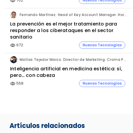
702
Nuevas Tecnologías
visibility
Fernando Martínez. Head of Key Account Manager. Hornetsecurity.
La prevención es el mejor tratamiento para
responder a los ciberataques en el sector
sanitario
672
Nuevas Tecnologías
visibility
Matías Tejedor Marco. Director de Marketing. Croma Pharma Iberia.
Inteligencia artificial en medicina estética: sí,
pero… con cabeza
558
Nuevas Tecnologías
visibility
Artículos relacionados