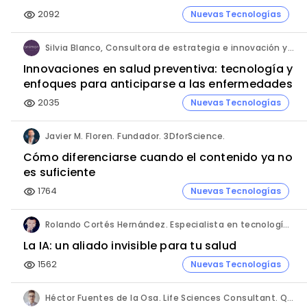
2092
Nuevas Tecnologías
visibility
Silvia Blanco, Consultora de estrategia e innovación y Ana Leal, Consultora Senior de estrategia e innovación. ANIMA.
Innovaciones en salud preventiva: tecnología y
enfoques para anticiparse a las enfermedades
2035
Nuevas Tecnologías
visibility
Javier M. Floren. Fundador. 3DforScience.
Cómo diferenciarse cuando el contenido ya no
es suficiente
1764
Nuevas Tecnologías
visibility
Rolando Cortés Hernández. Especialista en tecnología e inteligencia artificial. Director Comercial. AQUÍ tu Remodelación.
La IA: un aliado invisible para tu salud
1562
Nuevas Tecnologías
visibility
Héctor Fuentes de la Osa. Life Sciences Consultant. QbD Group.