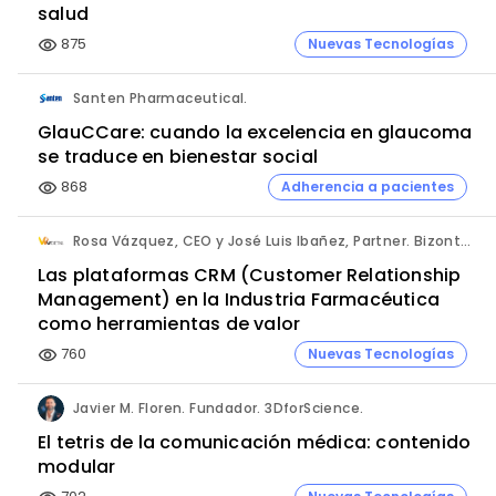
salud
875
Nuevas Tecnologías
visibility
Santen Pharmaceutical.
GlauCCare: cuando la excelencia en glaucoma
se traduce en bienestar social
868
Adherencia a pacientes
visibility
Rosa Vázquez, CEO y José Luis Ibañez, Partner. Bizontop Group, SL.
Las plataformas CRM (Customer Relationship
Management) en la Industria Farmacéutica
como herramientas de valor
760
Nuevas Tecnologías
visibility
Javier M. Floren. Fundador. 3DforScience.
El tetris de la comunicación médica: contenido
modular