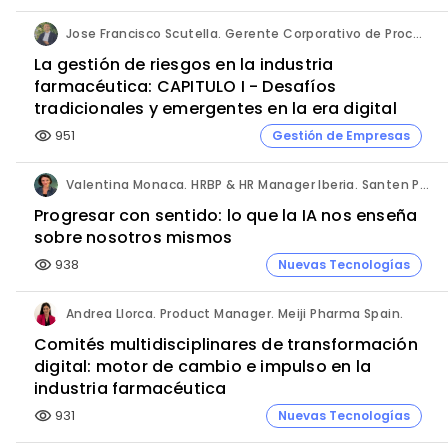
Jose Francisco Scutella. Gerente Corporativo de Procesos & Control Interno. Adium Pharma.
La gestión de riesgos en la industria
farmacéutica: CAPITULO I - Desafíos
tradicionales y emergentes en la era digital
951
Gestión de Empresas
visibility
Valentina Monaca. HRBP & HR Manager Iberia. Santen Pharmaceutical.
Progresar con sentido: lo que la IA nos enseña
sobre nosotros mismos
938
Nuevas Tecnologías
visibility
Andrea Llorca. Product Manager. Meiji Pharma Spain.
Comités multidisciplinares de transformación
digital: motor de cambio e impulso en la
industria farmacéutica
931
Nuevas Tecnologías
visibility