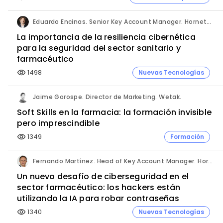
Eduardo Encinas. Senior Key Account Manager. Hornetsecurity en Iberia.
La importancia de la resiliencia cibernética
para la seguridad del sector sanitario y
farmacéutico
1498
Nuevas Tecnologías
visibility
Jaime Gorospe. Director de Marketing. Wetak.
Soft Skills en la farmacia: la formación invisible
pero imprescindible
1349
Formación
visibility
Fernando Martínez. Head of Key Account Manager. Hornetsecurity.
Un nuevo desafío de ciberseguridad en el
sector farmacéutico: los hackers están
utilizando la IA para robar contraseñas
1340
Nuevas Tecnologías
visibility