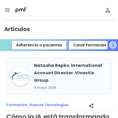
menu
Artículos
Adherencia a pacientes
Canal Farmacias
Item
1
of
Natasha Repko. International
15
Account Director. Vivactis
Group.
11 mayo 2026
Formación,
Nuevas Tecnologías
share
Cómo la IA está transformando