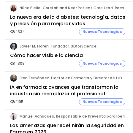
Núria Piella. CoreLab and Near Patient Care Lead. Roche Diagnostics España.
La nueva era de la diabetes: tecnología, datos
y precisión para mejorar vidas
1334
Nuevas Tecnologías
visibility
Javier M. Floren. Fundador. 3DforScience.
Cómo hacer visible la ciencia
1308
Nuevas Tecnologías
visibility
Fran Fernández. Doctor en Farmacia y Director de I+D. Labiana
IA en farmacia: avances que transforman la
industria sin reemplazar al profesional
1195
Nuevas Tecnologías
visibility
Manuel Achaques. Responsable de Preventa para Iberia, Italia y Latinoamérica. Hornetsecurity.
Las amenazas que redefinirán la seguridad en
Farma en 2026