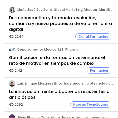
María José Sevillano. Global Marketing Director. MartiDerm.
Dermocosmética y farmacia: evolución,
confianza y nueva propuesta de valor en la era
digital
2244
Canal Farmacias
visibility
Departamento Médico. LETI Pharma.
Gamificación en la formación veterinaria: el
reto de motivar en tiempos de cambio
2142
Formación
visibility
Luis Enrique Martínez Brito. Ingeniero en biotecnología, México.
La innovación frente a bacterias resistentes a
antibióticos
2092
Nuevas Tecnologías
visibility
Silvia Blanco, Consultora de estrategia e innovación y Ana Leal, Consultora Senior de estrategia e innovación. ANIMA.