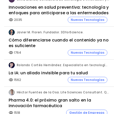
Innovaciones en salud preventiva: tecnología y
enfoques para anticiparse a las enfermedades
2035
Nuevas Tecnologías
visibility
Javier M. Floren. Fundador. 3DforScience.
Cómo diferenciarse cuando el contenido ya no
es suficiente
1764
Nuevas Tecnologías
visibility
Rolando Cortés Hernández. Especialista en tecnología e inteligencia artificial. Director Comercial. AQUÍ tu Remodelación.
La IA: un aliado invisible para tu salud
1562
Nuevas Tecnologías
visibility
Héctor Fuentes de la Osa. Life Sciences Consultant. QbD Group.
Pharma 4.0: el próximo gran salto en la
innovación farmacéutica
1518
Gestión de Empresas
visibility