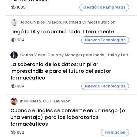
1085
Gestión de Empresas
visibility
Joaquín Ríos. AI Lead. NutriMed Clinical Nutrition.
Llegó la IA y lo cambió todo, literalmente
984
Nuevas Tecnologías
visibility
Carlos Vieira. Country Manager para Iberia, Italia y Latinoamérica. Hornetsecurity.
La soberanía de los datos: un pilar
imprescindible para el futuro del sector
farmacéutico
984
Nuevas Tecnologías
visibility
Iñaki Nieto. CEO. Kleinson.
Cuando el inglés se convierte en un riesgo (o
una ventaja) para los laboratorios
farmacéuticos
982
Formación
visibility