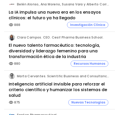
Belén Alonso, Ana Moreno, Susana Vara y Alberto Corral. Apices.
La IA impulsa una nueva era en los ensayos
clínicos: el futuro ya ha llegado
888
Investigación Clínica
visibility
Clara Campos. CEO. Cesif Pharma Business School.
El nuevo talento farmacéutico: tecnología,
diversidad y liderazgo femenino para una
transformación ética de la industria
880
Recursos Humanos
visibility
Marta Cervantes. Scientific Business and Consultancy. Punta Alta.
Inteligencia artificial invisible para reforzar el
criterio científico y humanizar los sistemas de
salud
875
Nuevas Tecnologías
visibility
Santen Pharmaceutical.