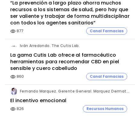
“La prevención a largo plazo ahorra muchos
recursos a los sistemas de salud, pero hay que
ser valiente y trabajar de forma multidisciplinar
con todos los agentes sanitarios”
877
Canal Farmacias
visibility
Iván Arredondo. The Cutis Lab.
La gama Cutis Lab ofrece al farmacéutico
herramientas para recomendar CBD en piel
sensible y cuero cabelludo
860
Canal Farmacias
visibility
Fernando Marquez. Gerente General. Marquez Dermatológica, La Paz - Bolivia.
El incentivo emocional
826
Recursos Humanos
visibility