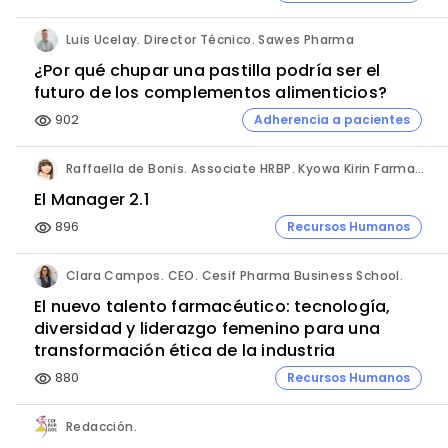
Luis Ucelay. Director Técnico. Sawes Pharma
¿Por qué chupar una pastilla podría ser el
futuro de los complementos alimenticios?
902
Adherencia a pacientes
visibility
Raffaella de Bonis. Associate HRBP. Kyowa Kirin Farmacéutica.
El Manager 2.1
896
Recursos Humanos
visibility
Clara Campos. CEO. Cesif Pharma Business School.
El nuevo talento farmacéutico: tecnología,
diversidad y liderazgo femenino para una
transformación ética de la industria
880
Recursos Humanos
visibility
Redacción.