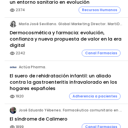
un entorno sanitario en evolución
2374
Recursos Humanos
visibility
María José Sevillano. Global Marketing Director. MartiDerm.
Dermocosmética y farmacia: evolución,
confianza y nueva propuesta de valor en la era
digital
2242
Canal Farmacias
visibility
Actúa Pharma.
El suero de rehidratación infantil: un aliado
contra la gastroenteritis infravalorado en los
hogares españoles
1920
Adherencia a pacientes
visibility
José Eduardo Yébenes. Farmacéutico comunitario en Mijas (Málaga).
El síndrome de Calimero
1899
Canal Farmacias
visibility