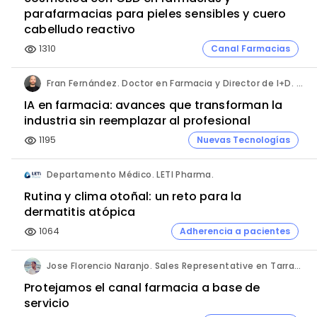
parafarmacias para pieles sensibles y cuero
cabelludo reactivo
1310
Canal Farmacias
visibility
Fran Fernández. Doctor en Farmacia y Director de I+D. Labiana
IA en farmacia: avances que transforman la
industria sin reemplazar al profesional
1195
Nuevas Tecnologías
visibility
Departamento Médico. LETI Pharma.
Rutina y clima otoñal: un reto para la
dermatitis atópica
1064
Adherencia a pacientes
visibility
Jose Florencio Naranjo. Sales Representative en Tarragona.
Protejamos el canal farmacia a base de
servicio