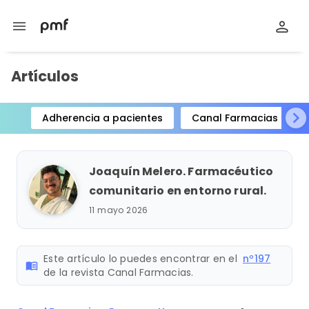
menu
Artículos
Adherencia a pacientes
Canal Farmacias
Item
1
of
Joaquín Melero. Farmacéutico
15
comunitario en entorno rural.
11 mayo 2026
Este artículo lo puedes encontrar en el
nº197
menu_book
de la revista Canal Farmacias.