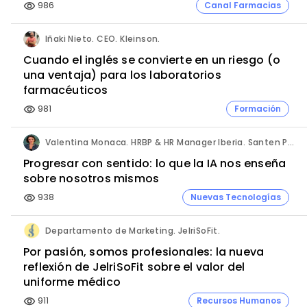
986
Canal Farmacias
visibility
Iñaki Nieto. CEO. Kleinson.
Cuando el inglés se convierte en un riesgo (o
una ventaja) para los laboratorios
farmacéuticos
981
Formación
visibility
Valentina Monaca. HRBP & HR Manager Iberia. Santen Pharmaceutical.
Progresar con sentido: lo que la IA nos enseña
sobre nosotros mismos
938
Nuevas Tecnologías
visibility
Departamento de Marketing. JelriSoFit.
Por pasión, somos profesionales: la nueva
reflexión de JelriSoFit sobre el valor del
uniforme médico
911
Recursos Humanos
visibility