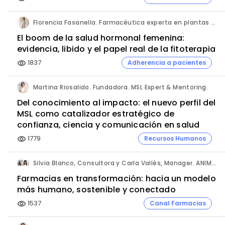
Florencia Fasanella. Farmacéutica experta en plantas medicinales.
El boom de la salud hormonal femenina:
evidencia, libido y el papel real de la fitoterapia
1837
Adherencia a pacientes
visibility
Martina Riosalido. Fundadora. MSL Expert & Mentoring.
Del conocimiento al impacto: el nuevo perfil del
MSL como catalizador estratégico de
confianza, ciencia y comunicación en salud
1779
Recursos Humanos
visibility
Silvia Blanco, Consultora y Carla Vallès, Manager. ANIMA.
Farmacias en transformación: hacia un modelo
más humano, sostenible y conectado
1537
Canal Farmacias
visibility