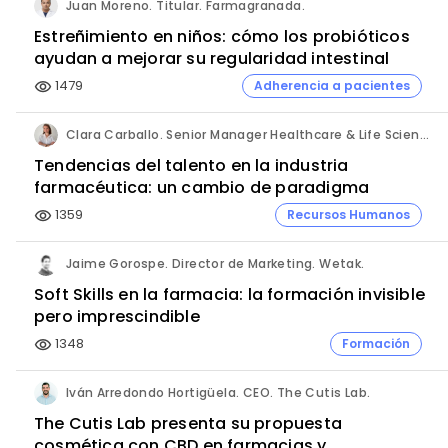
Juan Moreno. Titular. Farmagranada.
Estreñimiento en niños: cómo los probióticos
ayudan a mejorar su regularidad intestinal
1479
Adherencia a pacientes
visibility
Clara Carballo. Senior Manager Healthcare & Life Science. Michael Page.
Tendencias del talento en la industria
farmacéutica: un cambio de paradigma
1359
Recursos Humanos
visibility
Jaime Gorospe. Director de Marketing. Wetak.
Soft Skills en la farmacia: la formación invisible
pero imprescindible
1348
Formación
visibility
Iván Arredondo Hortigüela. CEO. The Cutis Lab.
The Cutis Lab presenta su propuesta
cosmética con CBD en farmacias y