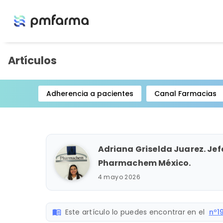
Artículos
Adherencia a pacientes
Canal Farmacias
Item
1
of
15
Adriana Griselda Juarez. Jef
Pharmachem México.
4 mayo 2026
Este artículo lo puedes encontrar en el
nº1
menu_book