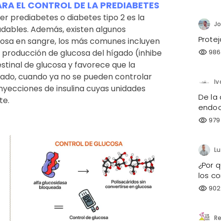
RA EL CONTROL DE LA PREDIABETES
r prediabetes o diabetes tipo 2 es la
udables. Además, existen algunos
Prote
osa en sangre, los más comunes incluyen
 producción de glucosa del hígado (inhibe
986
visibility
estinal de glucosa y favorece que la
 lado, cuando ya no se pueden controlar
Iv
inyecciones de insulina cuyas unidades
De la
te.
endoc
979
visibility
Lu
¿Por q
los c
902
visibility
Re