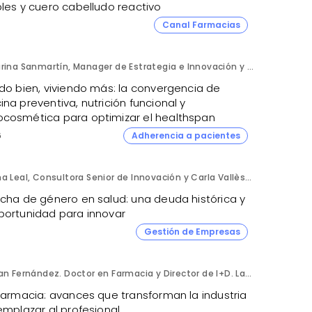
bles y cuero cabelludo reactivo
Canal Farmacias
Karina Sanmartín, Manager de Estrategia e Innovación y Ana Leal, Consultora Senior de Innovación. ANIMA.
ndo bien, viviendo más: la convergencia de
na preventiva, nutrición funcional y
cosmética para optimizar el healthspan
6
Adherencia a pacientes
Ana Leal, Consultora Senior de Innovación y Carla Vallès, Manager. ANIMA.
echa de género en salud: una deuda histórica y
portunidad para innovar
Gestión de Empresas
Fran Fernández. Doctor en Farmacia y Director de I+D. Labiana
 farmacia: avances que transforman la industria
emplazar al profesional