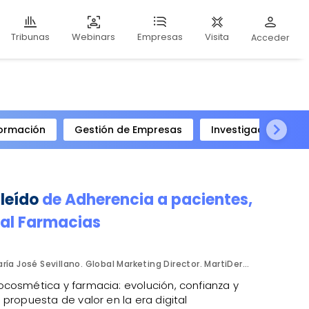
Webinars
Visita
Tribunas
Empresas
Acceder
ormación
Gestión de Empresas
Investigación Clíni
 leído
de
Adherencia a pacientes
,
al Farmacias
María José Sevillano. Global Marketing Director. MartiDerm.
cosmética y farmacia: evolución, confianza y
propuesta de valor en la era digital