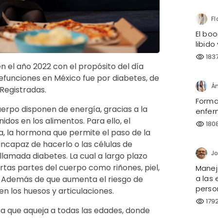
El bo
libido
183
visibility
en el año 2022 con el propósito del día
 defunciones en México fue por diabetes, de
Registradas.
Forma
uerpo disponen de energía, gracias a la
enfer
dos en los alimentos. Para ello, el
180
visibility
a, la hormona que permite el paso de la
incapaz de hacerlo o las células de
llamada diabetes. La cual a largo plazo
tas partes del cuerpo como riñones, piel,
Manejo
a las 
os. Además de que aumenta el riesgo de
perso
 los huesos y articulaciones.
179
visibility
a que aqueja a todas las edades, donde