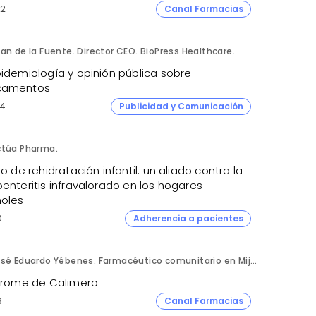
2
Canal Farmacias
an de la Fuente. Director CEO. BioPress Healthcare.
pidemiología y opinión pública sobre
camentos
4
Publicidad y Comunicación
ctúa Pharma.
ro de rehidratación infantil: un aliado contra la
enteritis infravalorado en los hogares
oles
0
Adherencia a pacientes
José Eduardo Yébenes. Farmacéutico comunitario en Mijas (Málaga).
ndrome de Calimero
9
Canal Farmacias