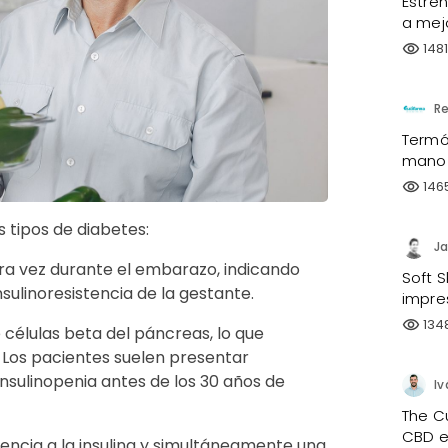
Estre
a mejo
148
visibility
Re
Termóm
mano
146
visibility
 tipos de diabetes:
Ja
ra vez durante el embarazo, indicando
Soft S
nsulinoresistencia de la gestante.
impre
134
visibility
e células beta del páncreas, lo que
. Los pacientes suelen presentar
nsulinopenia antes de los 30 años de
Iv
The C
CBD e
stencia a la insulina y simultáneamente una