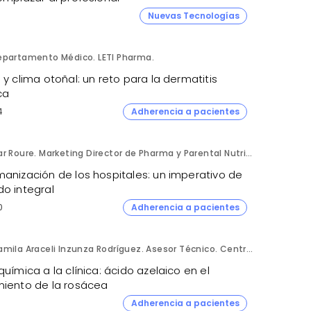
Nuevas Tecnologías
epartamento Médico. LETI Pharma.
 y clima otoñal: un reto para la dermatitis
ca
4
Adherencia a pacientes
Mar Roure. Marketing Director de Pharma y Parental Nutrition. Fresenius Kabi España.
manización de los hospitales: un imperativo de
do integral
0
Adherencia a pacientes
Camila Araceli Inzunza Rodríguez. Asesor Técnico. Centro de Innovación Pharmachem México.
química a la clínica: ácido azelaico en el
miento de la rosácea
4
Adherencia a pacientes