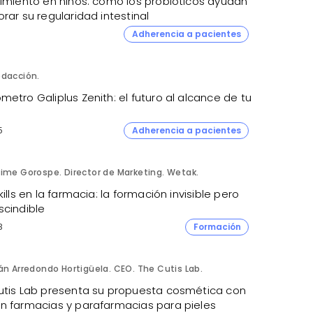
ñimiento en niños: cómo los probióticos ayudan
rar su regularidad intestinal
1
Adherencia a pacientes
dacción.
etro Galiplus Zenith: el futuro al alcance de tu
5
Adherencia a pacientes
ime Gorospe. Director de Marketing. Wetak.
kills en la farmacia: la formación invisible pero
scindible
8
Formación
án Arredondo Hortigüela. CEO. The Cutis Lab.
utis Lab presenta su propuesta cosmética con
n farmacias y parafarmacias para pieles