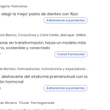
olgate-Palmolive.
elegir la mejor pasta de dientes con flúor
Adherencia a pacientes
lvia Blanco, Consultora y Carla Vallès, Manager. ANIMA.
cias en transformación: hacia un modelo más
o, sostenible y conectado
7
Canal Farmacias
Lola Montes. Farmacéutica, nutricionista y especialista en salud hormonal y de la mujer.
deshacerte del síndrome premenstrual con la
ción hormonal
6
Adherencia a pacientes
an Moreno. Titular. Farmagranada.