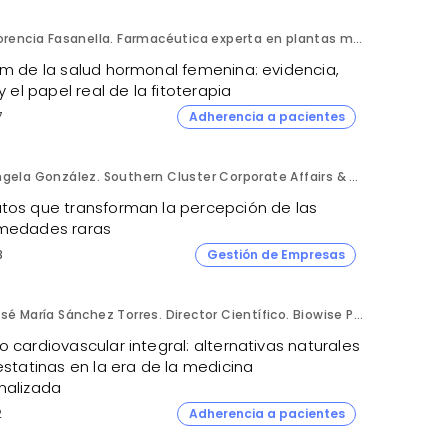
Florencia Fasanella. Farmacéutica experta en plantas medicinales.
om de la salud hormonal femenina: evidencia,
 y el papel real de la fitoterapia
7
Adherencia a pacientes
Ángela González. Southern Cluster Corporate Affairs & Patient Partnership Director. Kyowa Kirin.
tos que transforman la percepción de las
medades raras
8
Gestión de Empresas
José María Sánchez Torres. Director Científico. Biowise Pharmaceuticals.
 cardiovascular integral: alternativas naturales
estatinas en la era de la medicina
nalizada
2
Adherencia a pacientes