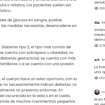
sensi
uta o relativa. Los pacientes suelen ser
1310
visibility
stico.
eles de glucosa en sangre, posible
an las medidas necesarias, desencadene en
Vivie
medici
dermo
127
visibility
 Diabetes tipo 2, el tipo más común de
 se cuenta con sobrepeso u obesidad, no
 diabetes gestacional, se cuenta con más
amiliares o si se cuenta con una presión
La br
una o
1212
visibility
el cuerpo hace un aviso oportuno, con la
ue no necesariamente indican diabetes. La
ualmente no presenta síntomas. En
el oscurecida en la axila o en el cuello,
IA en
además de muchos crecimientos pequeños
sin re