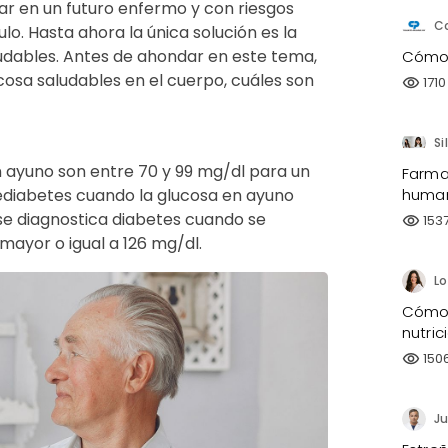
ar en un futuro enfermo y con riesgos
C
o. Hasta ahora la única solución es la
udables. Antes de ahondar en este tema,
Cómo 
cosa saludables en el cuerpo, cuáles son
1710
visibility
Si
n ayuno son entre 70 y 99 mg/dl para un
Farma
rediabetes cuando la glucosa en ayuno
human
 se diagnostica diabetes cuando se
153
visibility
ayor o igual a 126 mg/dl.
Cómo 
nutri
150
visibility
Ju