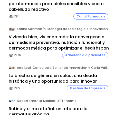
parafarmacias para pieles sensibles y cuero
cabelludo reactivo
1311
Canal Farmacias
visibility
Karina Sanmartín, Manager de Estrategia e Innovación y Ana Leal, Consultora Senior de Innovación. ANIMA.
Viviendo bien, viviendo más: la convergencia
de medicina preventiva, nutrición funcional y
dermocosmética para optimizar el healthspan
1276
Adherencia a pacientes
visibility
Ana Leal, Consultora Senior de Innovación y Carla Vallès, Manager. ANIMA.
La brecha de género en salud: una deuda
histórica y una oportunidad para innovar
1212
Gestión de Empresas
visibility
Departamento Médico. LETI Pharma.
Rutina y clima otoñal: un reto para la
dermatitis atópica