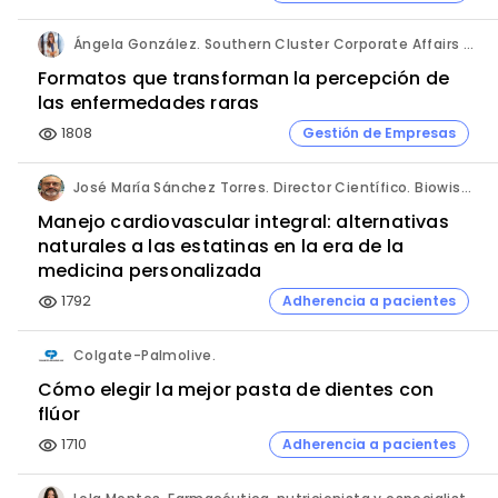
Ángela González. Southern Cluster Corporate Affairs & Patient Partnership Director. Kyowa Kirin.
Formatos que transforman la percepción de
las enfermedades raras
1808
Gestión de Empresas
visibility
José María Sánchez Torres. Director Científico. Biowise Pharmaceuticals.
Manejo cardiovascular integral: alternativas
naturales a las estatinas en la era de la
medicina personalizada
1792
Adherencia a pacientes
visibility
Colgate-Palmolive.
Cómo elegir la mejor pasta de dientes con
flúor
1710
Adherencia a pacientes
visibility