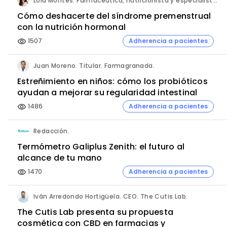
Lola Montes. Farmacéutica, nutricionista y especialista en salud hormonal y de la mujer.
Cómo deshacerte del síndrome premenstrual
con la nutrición hormonal
1507
Adherencia a pacientes
visibility
Juan Moreno. Titular. Farmagranada.
Estreñimiento en niños: cómo los probióticos
ayudan a mejorar su regularidad intestinal
1486
Adherencia a pacientes
visibility
Redacción.
Termómetro Galiplus Zenith: el futuro al
alcance de tu mano
1470
Adherencia a pacientes
visibility
Iván Arredondo Hortigüela. CEO. The Cutis Lab.
The Cutis Lab presenta su propuesta
cosmética con CBD en farmacias y