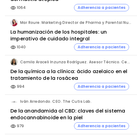
1064
Adherencia a pacientes
visibility
Mar Roure. Marketing Director de Pharma y Parental Nutrition. Fresenius Kabi España.
La humanización de los hospitales: un
imperativo de cuidado integral
1040
Adherencia a pacientes
visibility
Camila Araceli Inzunza Rodríguez. Asesor Técnico. Centro de Innovación Pharmachem México.
De la química a la clínica: ácido azelaico en el
tratamiento de la rosácea
994
Adherencia a pacientes
visibility
Iván Arredondo. CEO. The Cutis Lab.
De la anandamida al CBD: claves del sistema
endocannabinoide en la piel
979
Adherencia a pacientes
visibility