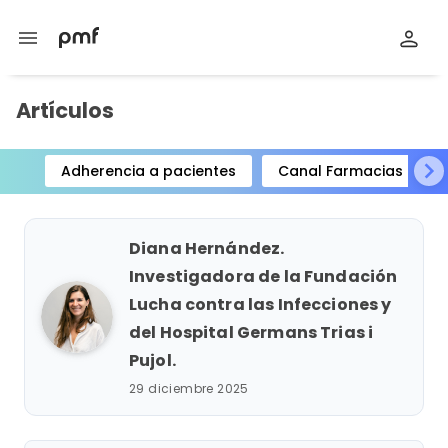
menu
Artículos
Adherencia a pacientes
Canal Farmacias
Item
1
of
Diana Hernández.
15
Investigadora de la Fundación
Lucha contra las Infecciones y
del Hospital Germans Trias i
Pujol.
29 diciembre 2025