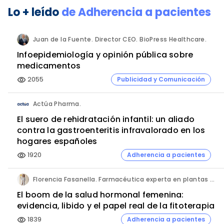
Lo + leído
de
Adherencia a pacientes
Juan de la Fuente. Director CEO. BioPress Healthcare.
Infoepidemiología y opinión pública sobre
medicamentos
2055
Publicidad y Comunicación
visibility
Actúa Pharma.
El suero de rehidratación infantil: un aliado
contra la gastroenteritis infravalorado en los
hogares españoles
1920
Adherencia a pacientes
visibility
Florencia Fasanella. Farmacéutica experta en plantas medicinales.
El boom de la salud hormonal femenina:
evidencia, libido y el papel real de la fitoterapia
1839
Adherencia a pacientes
visibility