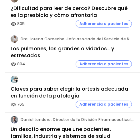
¿Dificultad para leer de cerca? Descubre qué
es la presbicia y cómo afrontarla
805
Adherencia a pacientes
visibility
Dra. Lorena Comeche. Jefa asociada del Servicio de Neumología. Hospital Universitario Quirónsalud Madrid.
Los pulmones, los grandes olvidados… y
estresados
804
Adherencia a pacientes
visibility
Claves para saber elegir la ortesis adecuada
en función de la patología
765
Adherencia a pacientes
visibility
Daniel Londero. Director de la División Pharmaceuticals. Bayer de México.
Un desafío enorme que une pacientes,
familias, industria y sistemas de salud