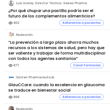
Luis Ucelay. Director Técnico. Sawes Pharma
¿Por qué chupar una pastilla podría ser el
futuro de los complementos alimenticios?
902
Adherencia a pacientes
visibility
Redacción.
“La prevención a largo plazo ahorra muchos
recursos a los sistemas de salud, pero hay que
ser valiente y trabajar de forma multidisciplinar
con todos los agentes sanitarios”
877
Canal Farmacias
visibility
Santen Pharmaceutical.
GlauCCare: cuando la excelencia en glaucoma
se traduce en bienestar social
868
Adherencia a pacientes
visibility
Redacción.