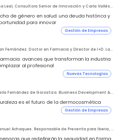
Ana Leal, Consultora Senior de Innovación y Carla Vallès, Manager. ANIMA.
echa de género en salud: una deuda histórica y
portunidad para innovar
Gestión de Empresas
Fran Fernández. Doctor en Farmacia y Director de I+D. Labiana
 farmacia: avances que transforman la industria
emplazar al profesional
Nuevas Tecnologías
María Fernández de Gorostiza. Business Development & Sustainable Transformation Director. L'Oréal Dermatological Beauty.
turaleza es el futuro de la dermocosmética
Gestión de Empresas
Manuel Achaques. Responsable de Preventa para Iberia, Italia y Latinoamérica. Hornetsecurity.
menazas que redefinirán la seguridad en Farma