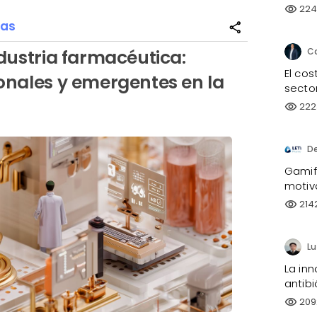
224
visibility
ías
share
ndustria farmacéutica:
El co
ionales y emergentes en la
sector
222
visibility
D
Gamifi
motiv
214
visibility
La inn
antibi
209
visibility