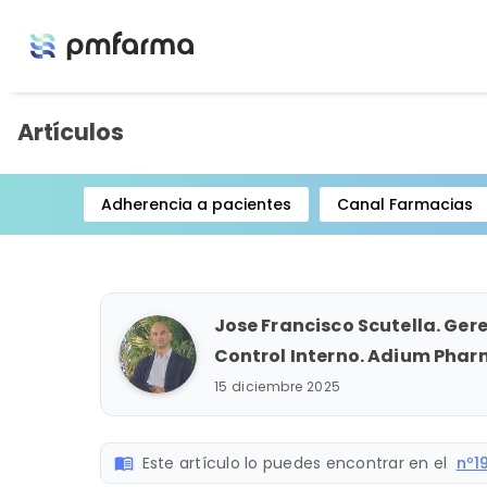
Artículos
Adherencia a pacientes
Canal Farmacias
Item
1
of
15
Jose Francisco Scutella. Ger
Control Interno. Adium Phar
15 diciembre 2025
Este artículo lo puedes encontrar en el
nº1
menu_book