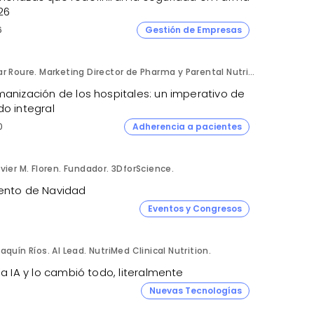
26
6
Gestión de Empresas
Mar Roure. Marketing Director de Pharma y Parental Nutrition. Fresenius Kabi España.
manización de los hospitales: un imperativo de
do integral
0
Adherencia a pacientes
vier M. Floren. Fundador. 3DforScience.
ento de Navidad
Eventos y Congresos
aquín Ríos. AI Lead. NutriMed Clinical Nutrition.
la IA y lo cambió todo, literalmente
Nuevas Tecnologías