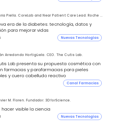
Núria Piella. CoreLab and Near Patient Care Lead. Roche Diagnostics España.
va era de la diabetes: tecnología, datos y
sión para mejorar vidas
5
Nuevas Tecnologías
án Arredondo Hortigüela. CEO. The Cutis Lab.
utis Lab presenta su propuesta cosmética con
n farmacias y parafarmacias para pieles
bles y cuero cabelludo reactivo
Canal Farmacias
vier M. Floren. Fundador. 3DforScience.
acer visible la ciencia
8
Nuevas Tecnologías