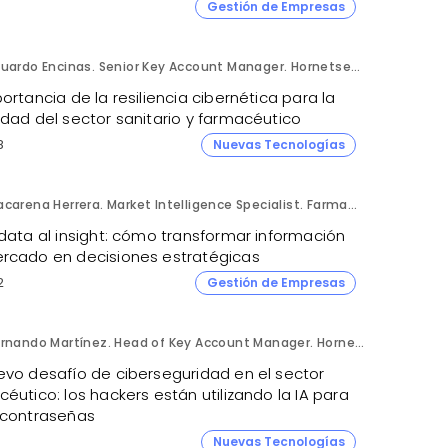
Gestión de Empresas
Eduardo Encinas. Senior Key Account Manager. Hornetsecurity en Iberia.
ortancia de la resiliencia cibernética para la
idad del sector sanitario y farmacéutico
8
Nuevas Tecnologías
Macarena Herrera. Market Intelligence Specialist. Farmaprojects (Polpharma Group).
data al insight: cómo transformar información
rcado en decisiones estratégicas
2
Gestión de Empresas
Fernando Martínez. Head of Key Account Manager. Hornetsecurity.
evo desafío de ciberseguridad en el sector
éutico: los hackers están utilizando la IA para
 contraseñas
1
Nuevas Tecnologías