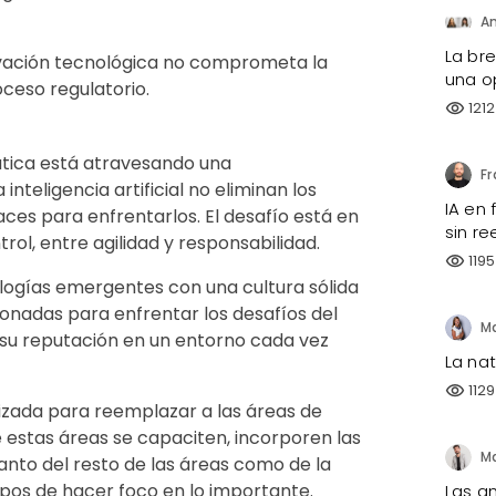
La br
ovación tecnológica no comprometa la
una o
oceso regulatorio.
1212
visibility
éutica está atravesando una
inteligencia artificial no eliminan los
IA en
ces para enfrentarlos. El desafío está en
sin re
trol, entre agilidad y responsabilidad.
1195
visibility
logías emergentes con una cultura sólida
onadas para enfrentar los desafíos del
r su reputación en un entorno cada vez
La na
1129
visibility
tilizada para reemplazar a las áreas de
e estas áreas se capaciten, incorporen las
anto del resto de las áreas como de la
pos de hacer foco en lo importante.
Las a