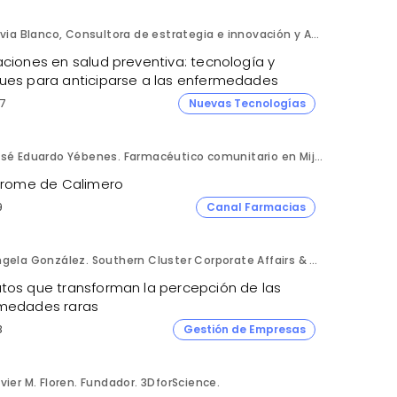
Silvia Blanco, Consultora de estrategia e innovación y Ana Leal, Consultora Senior de estrategia e innovación. ANIMA.
aciones en salud preventiva: tecnología y
ues para anticiparse a las enfermedades
7
Nuevas Tecnologías
José Eduardo Yébenes. Farmacéutico comunitario en Mijas (Málaga).
ndrome de Calimero
9
Canal Farmacias
Ángela González. Southern Cluster Corporate Affairs & Patient Partnership Director. Kyowa Kirin.
tos que transforman la percepción de las
medades raras
8
Gestión de Empresas
vier M. Floren. Fundador. 3DforScience.