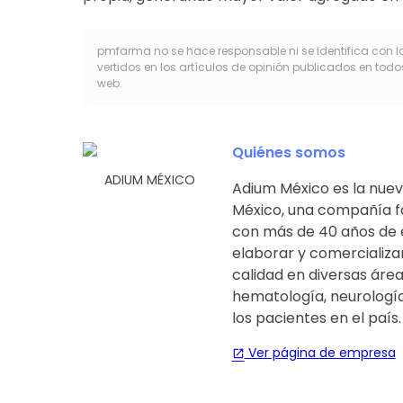
pmfarma no se hace responsable ni se identifica con l
vertidos en los artículos de opinión publicados en todo
web.
Quiénes somos
ADIUM MÉXICO
Adium México es la nue
México, una compañía f
con más de 40 años de e
elaborar y comercializ
calidad en diversas áre
hematología, neurología 
los pacientes en el país.
Ver página de empresa
open_in_new