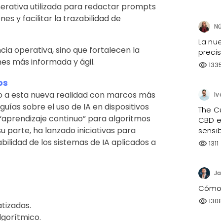
erativa utilizada para redactar prompts
s y facilitar la trazabilidad de
La nue
cia operativa, sino que fortalecen la
preci
es más informada y ágil.
133
visibility
os
o a esta nueva realidad con marcos más
Iv
guías sobre el uso de IA en dispositivos
The C
“aprendizaje continuo” para algoritmos
CBD e
u parte, ha lanzado iniciativas para
sensi
abilidad de los sistemas de IA aplicados a
1311
visibility
Ja
Cómo h
130
visibility
tizadas.
lgorítmico.