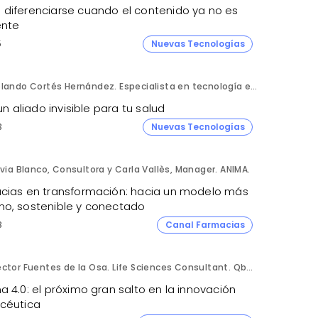
diferenciarse cuando el contenido ya no es
ente
5
Nuevas Tecnologías
Rolando Cortés Hernández. Especialista en tecnología e inteligencia artificial. Director Comercial. AQUÍ tu Remodelación.
 un aliado invisible para tu salud
3
Nuevas Tecnologías
lvia Blanco, Consultora y Carla Vallès, Manager. ANIMA.
cias en transformación: hacia un modelo más
o, sostenible y conectado
8
Canal Farmacias
Héctor Fuentes de la Osa. Life Sciences Consultant. QbD Group.
 4.0: el próximo gran salto en la innovación
céutica