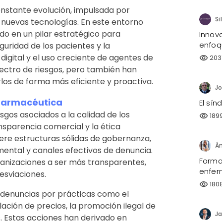
onstante evolución, impulsada por
y nuevas tecnologías. En este entorno
ido en un pilar estratégico para
Innov
enfoq
eguridad de los pacientes y la
digital y el uso creciente de agentes de
203
visibility
spectro de riesgos, pero también han
los de forma más eficiente y proactiva.
a farmacéutica
El sí
sgos asociados a la calidad de los
189
visibility
nsparencia comercial y la ética
iere estructuras sólidas de gobernanza,
mental y canales efectivos de denuncia.
Forma
organizaciones a ser más transparentes,
enfer
esviaciones.
180
visibility
o denuncias por prácticas como el
ación de precios, la promoción ilegal de
Ja
. Estas acciones han derivado en