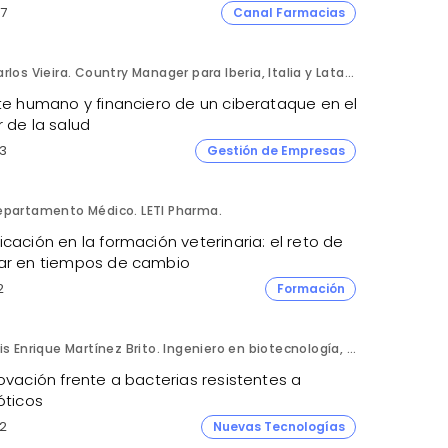
7
Canal Farmacias
Carlos Vieira. Country Manager para Iberia, Italia y Latam. Hornetsecurity.
ste humano y financiero de un ciberataque en el
 de la salud
3
Gestión de Empresas
epartamento Médico. LETI Pharma.
cación en la formación veterinaria: el reto de
ar en tiempos de cambio
2
Formación
Luis Enrique Martínez Brito. Ingeniero en biotecnología, México.
ovación frente a bacterias resistentes a
óticos
2
Nuevas Tecnologías