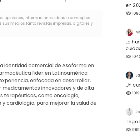
en 20
108
visibility
as opiniones, informaciones, ideas o conceptos
s sus medios tanto revistas impresas, digitales y
La hu
cuida
104
visibility
va identidad comercial de Asofarma en
armacéutica líder en Latinoamérica
Ja
xperiencia, enfocada en desarrollar,
Un cu
ar medicamentos innovadores y de alta
1019
visibility
as terapéuticas, como oncología,
y cardiología, para mejorar la salud de
Jo
Llegó 
989
visibility