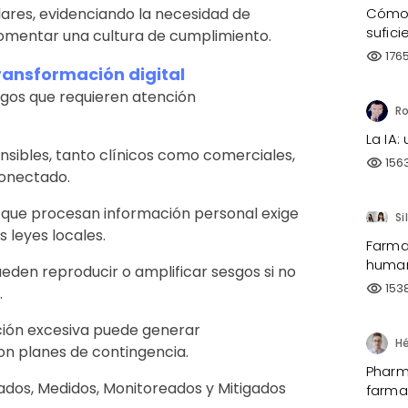
Cómo 
lares, evidenciando la necesidad de
sufici
 fomentar una cultura de cumplimiento.
176
visibility
ransformación digital
esgos que requieren atención
La IA:
nsibles, tanto clínicos como comerciales,
156
visibility
conectado.
 que procesan información personal exige
Si
 leyes locales.
Farma
human
eden reproducir o amplificar sesgos si no
153
visibility
.
ción excesiva puede generar
con planes de contingencia.
Pharma
ados, Medidos, Monitoreados y Mitigados
farma