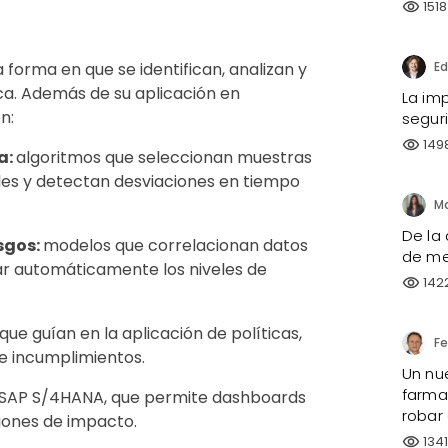
1518
visibility
a forma en que se identifican, analizan y
ica. Además de su aplicación en
La imp
n:
segur
149
visibility
a:
algoritmos que seleccionan muestras
les y detectan desviaciones en tiempo
De la 
sgos:
modelos que correlacionan datos
de me
tar automáticamente los niveles de
142
visibility
 que guían en la aplicación de políticas,
re incumplimientos.
Un nu
farmac
AP S/4HANA, que permite dashboards
robar
ciones de impacto.
134
visibility