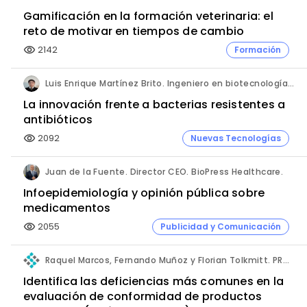
Gamificación en la formación veterinaria: el
reto de motivar en tiempos de cambio
2142
Formación
visibility
Luis Enrique Martínez Brito. Ingeniero en biotecnología, México.
La innovación frente a bacterias resistentes a
antibióticos
2092
Nuevas Tecnologías
visibility
Juan de la Fuente. Director CEO. BioPress Healthcare.
Infoepidemiología y opinión pública sobre
medicamentos
2055
Publicidad y Comunicación
visibility
Raquel Marcos, Fernando Muñoz y Florian Tolkmitt. PRO-LIANCE GLOBAL SOLUTIONS GmbH.
Identifica las deficiencias más comunes en la
evaluación de conformidad de productos