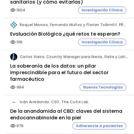
sanitarios (y cómo evitarlas)
1604
Investigación Clínica
visibility
Raquel Marcos, Fernando Muñoz y Florian Tolkmitt. PRO-LIANCE GLOBAL SOLUTIONS GmbH.
Evaluación Biológica ¿qué retos te esperan?
1116
Investigación Clínica
visibility
Carlos Vieira. Country Manager para Iberia, Italia y Latinoamérica. Hornetsecurity.
La soberanía de los datos: un pilar
imprescindible para el futuro del sector
farmacéutico
984
Nuevas Tecnologías
visibility
Iván Arredondo. CEO. The Cutis Lab.
De la anandamida al CBD: claves del sistema
endocannabinoide en la piel
979
Adherencia a pacientes
visibility