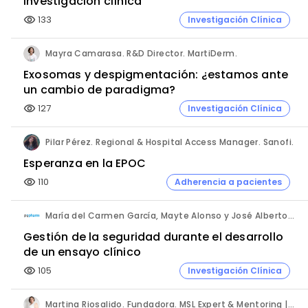
investigación clínica
133
Investigación Clínica
visibility
Mayra Camarasa. R&D Director. MartiDerm.
Exosomas y despigmentación: ¿estamos ante
un cambio de paradigma?
127
Investigación Clínica
visibility
Pilar Pérez. Regional & Hospital Access Manager. Sanofi.
Esperanza en la EPOC
110
Adherencia a pacientes
visibility
María del Carmen García, Mayte Alonso y José Alberto Ayala. PVpharm.
Gestión de la seguridad durante el desarrollo
de un ensayo clínico
105
Investigación Clínica
visibility
Martina Riosalido. Fundadora. MSL Expert & Mentoring | Método MARIPOSA.