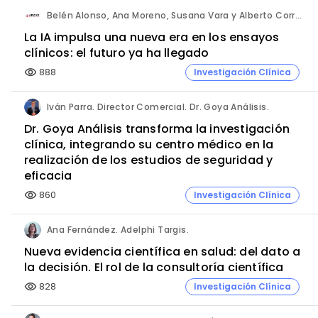
Belén Alonso, Ana Moreno, Susana Vara y Alberto Corral. Apices.
La IA impulsa una nueva era en los ensayos
clínicos: el futuro ya ha llegado
888
Investigación Clínica
visibility
Iván Parra. Director Comercial. Dr. Goya Análisis.
Dr. Goya Análisis transforma la investigación
clínica, integrando su centro médico en la
realización de los estudios de seguridad y
eficacia
860
Investigación Clínica
visibility
Ana Fernández. Adelphi Targis.
Nueva evidencia científica en salud: del dato a
la decisión. El rol de la consultoría científica
828
Investigación Clínica
visibility