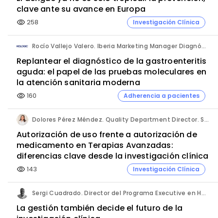
clave ante su avance en Europa
258
Investigación Clínica
visibility
Rocío Vallejo Valero. Iberia Marketing Manager Diagnóstico. Hologic.
Replantear el diagnóstico de la gastroenteritis
aguda: el papel de las pruebas moleculares en
la atención sanitaria moderna
160
Adherencia a pacientes
visibility
Dolores Pérez Méndez. Quality Department Director. Sermes CRO.
Autorización de uso frente a autorización de
medicamento en Terapias Avanzadas:
diferencias clave desde la investigación clínica
143
Investigación Clínica
visibility
Sergi Cuadrado. Director del Programa Executive en Habilidades Directivas y Gestión en Investigación Clínica e Innovación Sanitaria (Cesif).
La gestión también decide el futuro de la