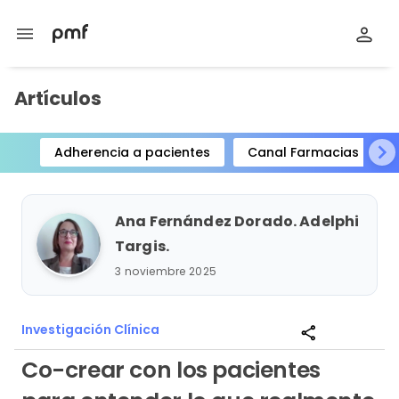
menu
Artículos
Adherencia a pacientes
Canal Farmacias
Item
1
of
Ana Fernández Dorado. Adelphi
15
Targis.
3 noviembre 2025
Investigación Clínica
share
Co-crear con los pacientes