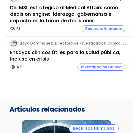
Del MSL estratégico al Medical Affairs como
decision engine: liderazgo, gobernanza e
impacto en la toma de decisiones
61
Recursos Humanos
visibility
Lidya Domínguez. Directora de Investigación Clínica. Sermes CRO.
Ensayos clínicos útiles para la salud pública,
incluso en crisis
47
Investigación Clínica
visibility
Artículos relacionados
Recursos Humanos