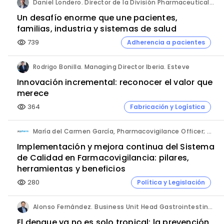
Daniel Londero. Director de la División Pharmaceuticals. Bayer de México.
Un desafío enorme que une pacientes,
familias, industria y sistemas de salud
739
Adherencia a pacientes
visibility
Rodrigo Bonilla. Managing Director Iberia. Esteve
Innovación incremental: reconocer el valor que
merece
364
Fabricación y Logística
visibility
María del Carmen García, Pharmacovigilance Officer; Mayte Alonso, Head of Operations; y José Alberto Ayala, CEO. PVpharm.
Implementación y mejora continua del Sistema
de Calidad en Farmacovigilancia: pilares,
herramientas y beneficios
280
Política y Legislación
visibility
Alonso Fernández. Business Unit Head Gastrointestinal & Vaccines. Takeda España.
El dengue ya no es solo tropical: la prevención,