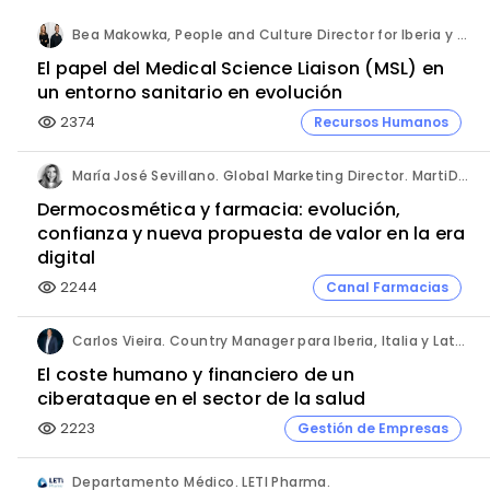
Bea Makowka, People and Culture Director for Iberia y Alberto Municio, Talent Seach Solutions Lead for Iberia. Inizio Engage.
El papel del Medical Science Liaison (MSL) en
un entorno sanitario en evolución
2374
Recursos Humanos
visibility
María José Sevillano. Global Marketing Director. MartiDerm.
Dermocosmética y farmacia: evolución,
confianza y nueva propuesta de valor en la era
digital
2244
Canal Farmacias
visibility
Carlos Vieira. Country Manager para Iberia, Italia y Latam. Hornetsecurity.
El coste humano y financiero de un
ciberataque en el sector de la salud
2223
Gestión de Empresas
visibility
Departamento Médico. LETI Pharma.