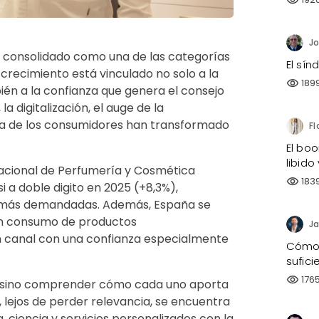
visibility
a consolidado como una de las categorías
El sí
crecimiento está vinculado no solo a la
189
visibility
bién a la confianza que genera el consejo
a digitalización, el auge de la
a de los consumidores han transformado
El bo
libido
Nacional de Perfumería y Cosmética
183
visibility
i a doble digito en 2025 (+8,3%),
 más demandadas. Además, España se
 en consumo de productos
Ja
n canal con una confianza especialmente
Cómo 
sufici
176
visibility
ine, sino comprender cómo cada uno aporta
, lejos de perder relevancia, se encuentra
 ciencia y servicios personalizados con la