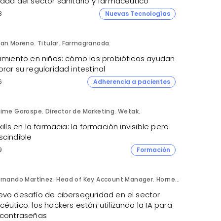
idad del sector sanitario y farmacéutico
8
Nuevas Tecnologías
an Moreno. Titular. Farmagranada.
ñimiento en niños: cómo los probióticos ayudan
rar su regularidad intestinal
6
Adherencia a pacientes
ime Gorospe. Director de Marketing. Wetak.
kills en la farmacia: la formación invisible pero
scindible
9
Formación
Fernando Martínez. Head of Key Account Manager. Hornetsecurity.
evo desafío de ciberseguridad en el sector
éutico: los hackers están utilizando la IA para
 contraseñas