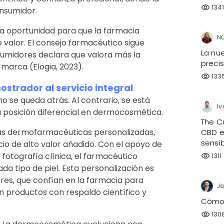
134
visibility
onsumidor.
una oportunidad para que la farmacia
 valor. El consejo farmacéutico sigue
La nue
nsumidores declara que valora más la
preci
marca (Elogia, 2023).
133
visibility
strador al servicio integral
 se queda atrás. Al contrario, se está
Iv
posición diferencial en dermocosmética.
The C
as dermofarmacéuticas personalizadas,
CBD e
sensi
cio de alto valor añadido. Con el apoyo de
fotografía clínica, el farmacéutico
1311
visibility
a tipo de piel. Esta personalización es
s, que confían en la farmacia para
Ja
n productos con respaldo científico y
Cómo h
130
visibility