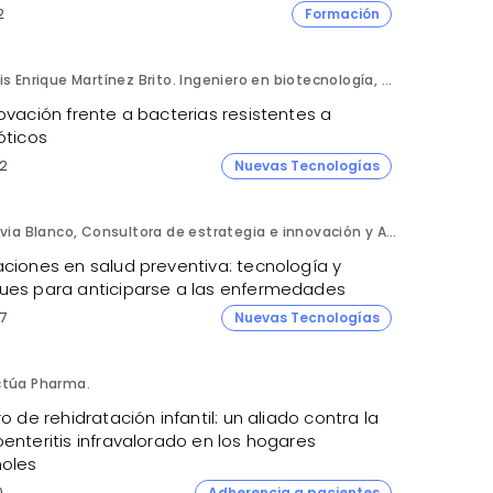
2
Formación
Luis Enrique Martínez Brito. Ingeniero en biotecnología, México.
ovación frente a bacterias resistentes a
óticos
2
Nuevas Tecnologías
Silvia Blanco, Consultora de estrategia e innovación y Ana Leal, Consultora Senior de estrategia e innovación. ANIMA.
aciones en salud preventiva: tecnología y
ues para anticiparse a las enfermedades
7
Nuevas Tecnologías
ctúa Pharma.
ro de rehidratación infantil: un aliado contra la
enteritis infravalorado en los hogares
oles
0
Adherencia a pacientes