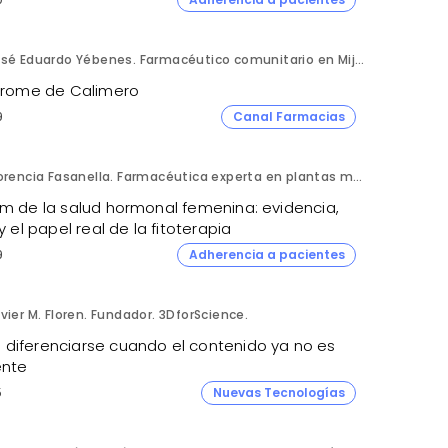
José Eduardo Yébenes. Farmacéutico comunitario en Mijas (Málaga).
ndrome de Calimero
9
Canal Farmacias
Florencia Fasanella. Farmacéutica experta en plantas medicinales.
om de la salud hormonal femenina: evidencia,
 y el papel real de la fitoterapia
9
Adherencia a pacientes
vier M. Floren. Fundador. 3DforScience.
diferenciarse cuando el contenido ya no es
ente
5
Nuevas Tecnologías