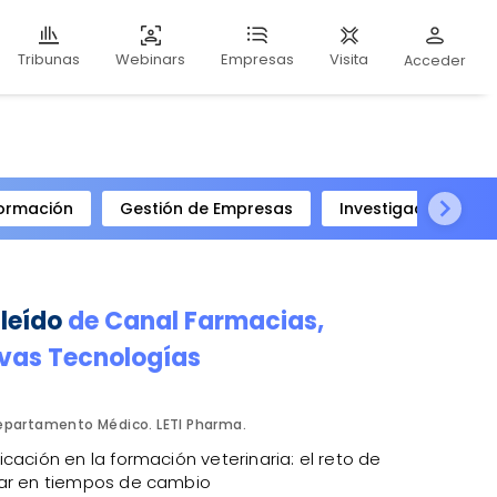
Webinars
Visita
Tribunas
Empresas
Acceder
ormación
Gestión de Empresas
Investigación Clíni
 leído
de
Canal Farmacias
,
vas Tecnologías
epartamento Médico. LETI Pharma.
cación en la formación veterinaria: el reto de
ar en tiempos de cambio