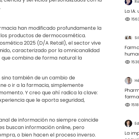
.
La IA:
156
visibility
afarmacia han modificado profundamente la
 los productos de dermocosmética.
Si
smética 2025 (D/A Retail), el sector vive
Farma
ido, caracterizado por la omnicanalidad
human
que combina de forma natural la
153
visibility
, sino también de un cambio de
e o ir a la farmacia, simplemente
Pharma
mento. Y creo que ahí radica la clave:
farma
experiencia que le aporta seguridad,
1518
visibility
canal de información no siempre coincide
s buscan información online, pero
La imp
compra, o bien hacen el proceso inverso.