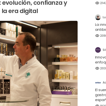
evolución, confianza y
214
visibility
la era digital
La inn
antibi
209
visibility
Innov
enfoq
203
visibility
A
El sue
gastro
españ
192