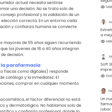
segur
midor actual necesita sentirse
149
visibility
ar una decisión. No se trata solo de
consejo profesional y la validación de un
 elección correcta. En un entorno cada
Ju
tación y confianza humana se convierte
Estre
a mejo
148
visibility
los mayores de 55 años siguen recurriendo
 que los jóvenes de 18 a 40 años integran
 de decisión.
Ja
Soft S
a la parafarmacia
impre
o físicas como digitales) responde
134
visibility
e catálogo y la inmediatez. El
opciones, comprar en cualquier momento
Un nu
cosmética, el factor diferencial no está
farmac
tico y dermatológico. No hablamos solo de
robar
ientífico y confianza profesional, donde la