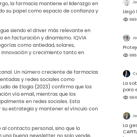
Jo
rgo, la farmacia mantiene el liderazgo en
ndo su papel como espacio de confianza y
Llegó 
989
visibility
sigue siendo el driver más relevante en
o en facturación y dinamismo. IQVIA
orías como antiedad, solares,
Prote
 innovación y crecimiento tanto en
986
visibility
l canal. Un número creciente de farmacias
entadas y redes sociales como
La sob
tudio de Elogia (2023) confirma que los
para e
ción vía email, mientras que los
98
visibility
palmente en redes sociales. Esta
su estrategia y mantener el vínculo con
La ges
e al contacto personal, sino que lo
CAPIT
n una buena newsletter no solo vende,