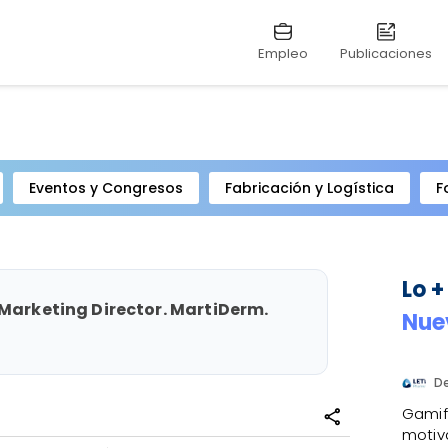
Empleo
Publicaciones
Eventos y Congresos
Fabricación y Logística
F
Lo +
 Marketing Director. MartiDerm.
Nue
D
Gamifi
share
motiv