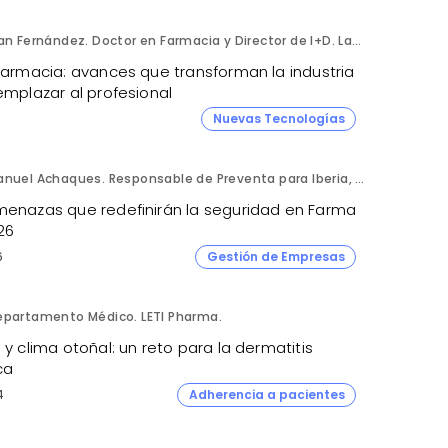
Fran Fernández. Doctor en Farmacia y Director de I+D. Labiana
 farmacia: avances que transforman la industria
emplazar al profesional
Nuevas Tecnologías
Manuel Achaques. Responsable de Preventa para Iberia, Italia y Latinoamérica. Hornetsecurity.
menazas que redefinirán la seguridad en Farma
26
6
Gestión de Empresas
epartamento Médico. LETI Pharma.
 y clima otoñal: un reto para la dermatitis
ca
4
Adherencia a pacientes