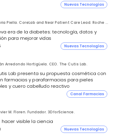
1
Nuevas Tecnologías
Núria Piella. CoreLab and Near Patient Care Lead. Roche Diagnostics España.
va era de la diabetes: tecnología, datos y
sión para mejorar vidas
5
Nuevas Tecnologías
án Arredondo Hortigüela. CEO. The Cutis Lab.
utis Lab presenta su propuesta cosmética con
n farmacias y parafarmacias para pieles
bles y cuero cabelludo reactivo
Canal Farmacias
vier M. Floren. Fundador. 3DforScience.
acer visible la ciencia
8
Nuevas Tecnologías