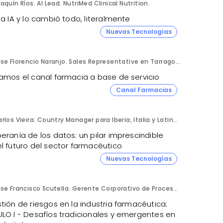
aquín Ríos. AI Lead. NutriMed Clinical Nutrition.
la IA y lo cambió todo, literalmente
Nuevas Tecnologías
Jose Florencio Naranjo. Sales Representative en Tarragona.
jamos el canal farmacia a base de servicio
Canal Farmacias
Carlos Vieira. Country Manager para Iberia, Italia y Latinoamérica. Hornetsecurity.
eranía de los datos: un pilar imprescindible
l futuro del sector farmacéutico
4
Nuevas Tecnologías
Jose Francisco Scutella. Gerente Corporativo de Procesos & Control Interno. Adium Pharma.
tión de riesgos en la industria farmacéutica:
ULO I - Desafíos tradicionales y emergentes en