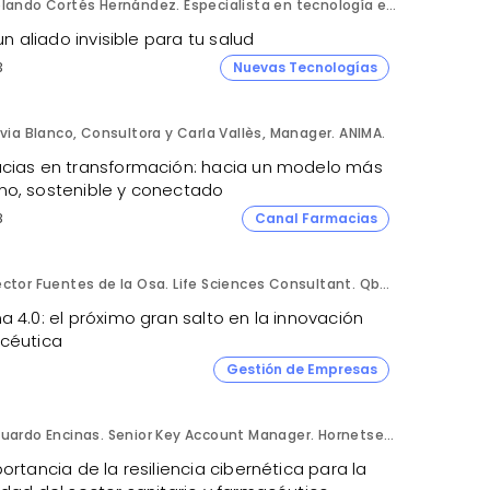
Rolando Cortés Hernández. Especialista en tecnología e inteligencia artificial. Director Comercial. AQUÍ tu Remodelación.
 un aliado invisible para tu salud
3
Nuevas Tecnologías
lvia Blanco, Consultora y Carla Vallès, Manager. ANIMA.
cias en transformación: hacia un modelo más
o, sostenible y conectado
8
Canal Farmacias
Héctor Fuentes de la Osa. Life Sciences Consultant. QbD Group.
 4.0: el próximo gran salto en la innovación
céutica
Gestión de Empresas
Eduardo Encinas. Senior Key Account Manager. Hornetsecurity en Iberia.
ortancia de la resiliencia cibernética para la