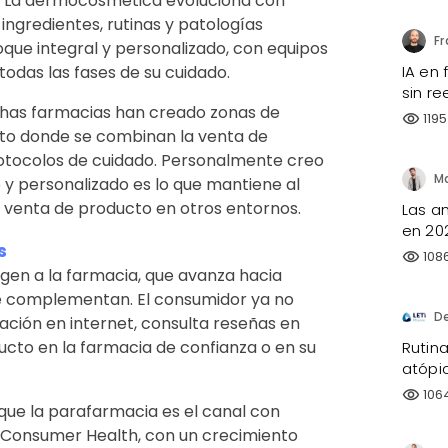
a. La dermocosmética evoluciona con
ingredientes, rutinas y patologías
que integral y personalizado, con equipos
das las fases de su cuidado.
IA en
sin re
chas farmacias han creado zonas de
1195
visibility
to donde se combinan la venta de
rotocolos de cuidado. Personalmente creo
 y personalizado es lo que mantiene al
a venta de producto en otros entornos.
Las a
en 20
s
108
visibility
rgen a la farmacia, que avanza hacia
 se complementan. El consumidor ya no
D
ción en internet, consulta reseñas en
ducto en la farmacia de confianza o en su
Rutina
atópi
106
visibility
que la parafarmacia es el canal con
Consumer Health, con un crecimiento