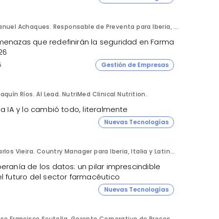
Manuel Achaques. Responsable de Preventa para Iberia, Italia y Latinoamérica. Hornetsecurity.
menazas que redefinirán la seguridad en Farma
26
5
Gestión de Empresas
aquín Ríos. AI Lead. NutriMed Clinical Nutrition.
la IA y lo cambió todo, literalmente
4
Nuevas Tecnologías
Carlos Vieira. Country Manager para Iberia, Italia y Latinoamérica. Hornetsecurity.
eranía de los datos: un pilar imprescindible
l futuro del sector farmacéutico
4
Nuevas Tecnologías
Jose Francisco Scutella. Gerente Corporativo de Procesos & Control Interno. Adium Pharma.