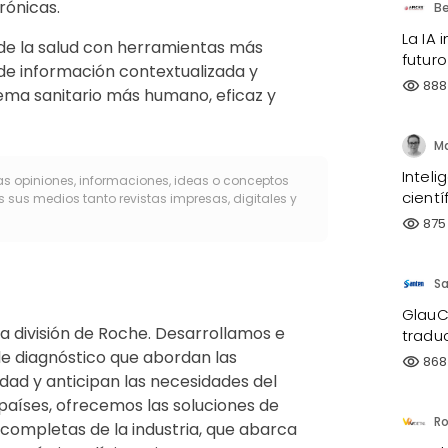
rónicas.
La IA 
 de la salud con herramientas más
futuro
s de información contextualizada y
888
visibility
tema sanitario más humano, eficaz y
Inteli
as opiniones, informaciones, ideas o conceptos
cientí
s sus medios tanto revistas impresas, digitales y
875
visibility
S
GlauC
a división de Roche. Desarrollamos e
tradu
e diagnóstico que abordan las
868
visibility
lidad y anticipan las necesidades del
aíses, ofrecemos las soluciones de
 completas de la industria, que abarca