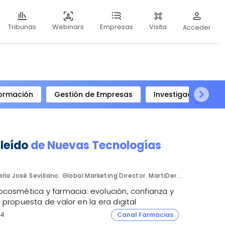
Webinars
Visita
Tribunas
Empresas
Acceder
ormación
Gestión de Empresas
Investigación Clíni
 leído
de
Nuevas Tecnologías
María José Sevillano. Global Marketing Director. MartiDerm.
cosmética y farmacia: evolución, confianza y
propuesta de valor en la era digital
4
Canal Farmacias