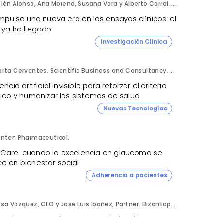
Belén Alonso, Ana Moreno, Susana Vara y Alberto Corral. Apices.
impulsa una nueva era en los ensayos clínicos: el
 ya ha llegado
Investigación Clínica
Marta Cervantes. Scientific Business and Consultancy. Punta Alta.
gencia artificial invisible para reforzar el criterio
fico y humanizar los sistemas de salud
Nuevas Tecnologías
anten Pharmaceutical.
Care: cuando la excelencia en glaucoma se
ce en bienestar social
Adherencia a pacientes
Rosa Vázquez, CEO y José Luis Ibañez, Partner. Bizontop Group, SL.