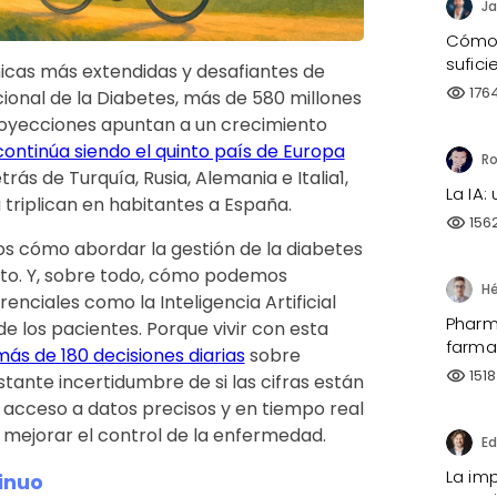
Ja
Cómo 
sufici
icas más extendidas y desafiantes de
176
visibility
ional de la Diabetes, más de 580 millones
royecciones apuntan a un crecimiento
continúa siendo el quinto país de Europa
ás de Turquía, Rusia, Alemania e Italia1,
La IA:
 triplican en habitantes a España.
156
visibility
nos cómo abordar la gestión de la diabetes
eto. Y, sobre todo, cómo podemos
ciales como la Inteligencia Artificial
Pharma
de los pacientes. Porque vivir con esta
farma
más de 180 decisiones diarias
sobre
1518
visibility
stante incertidumbre de si las cifras están
 acceso a datos precisos y en tiempo real
 mejorar el control de la enfermedad.
La imp
tinuo