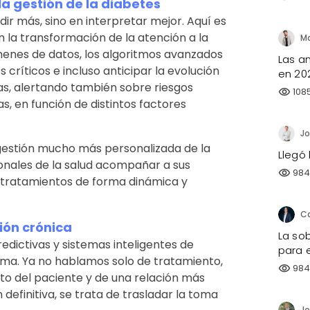
n la gestión de la diabetes
ir más, sino en interpretar mejor. Aquí es
n la transformación de la atención a la
úmenes de datos, los algoritmos avanzados
Las a
críticos e incluso anticipar la evolución
en 20
ras, alertando también sobre riesgos
108
visibility
, en función de distintos factores
Jo
 gestión mucho más personalizada de la
Llegó 
onales de la salud acompañar a sus
98
visibility
 tratamientos de forma dinámica y
ión crónica
La sob
edictivas y sistemas inteligentes de
para e
ma. Ya no hablamos solo de tratamiento,
98
visibility
o del paciente y de una relación más
n definitiva, se trata de trasladar la toma