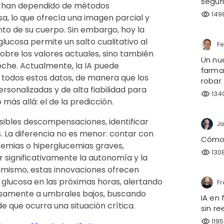
segur
s han dependido de métodos
149
visibility
a, lo que ofrecía una imagen parcial y
o de su cuerpo. Sin embargo, hoy la
ucosa permite un salto cualitativo al
obre los valores actuales, sino también
Un nu
noche. Actualmente, la IA puede
farmac
r todos estos datos, de manera que los
robar
rsonalizadas y de alta fiabilidad para
134
visibility
ás allá: el de la predicción.
sibles descompensaciones, identificar
Ja
 La diferencia no es menor: contar con
Cómo h
cemias o hiperglucemias graves,
130
visibility
r significativamente la autonomía y la
simismo, estas innovaciones ofrecen
 glucosa en las próximas horas, alertando
rosamente a umbrales bajos, buscando
IA en
 que ocurra una situación crítica.
sin re
1195
visibility