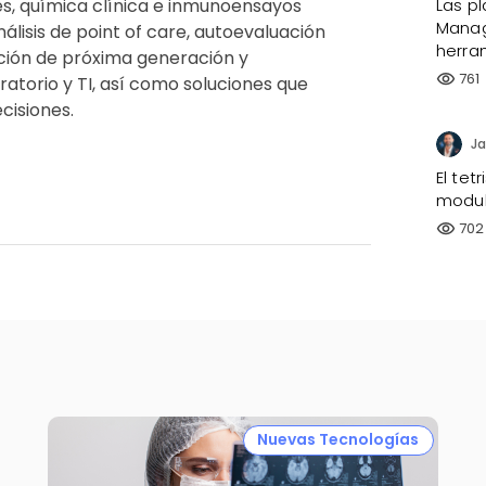
Las p
s, química clínica e inmunoensayos
Manag
nálisis de point of care, autoevaluación
herra
ción de próxima generación y
761
visibility
atorio y TI, así como soluciones que
cisiones.
Ja
El te
modul
702
visibility
Nuevas Tecnologías