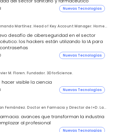
idad del sector sanitario y farmacéutico
8
Nuevas Tecnologías
Fernando Martínez. Head of Key Account Manager. Hornetsecurity.
evo desafío de ciberseguridad en el sector
éutico: los hackers están utilizando la IA para
 contraseñas
0
Nuevas Tecnologías
vier M. Floren. Fundador. 3DforScience.
acer visible la ciencia
8
Nuevas Tecnologías
Fran Fernández. Doctor en Farmacia y Director de I+D. Labiana
 farmacia: avances que transforman la industria
emplazar al profesional
Nuevas Tecnologías