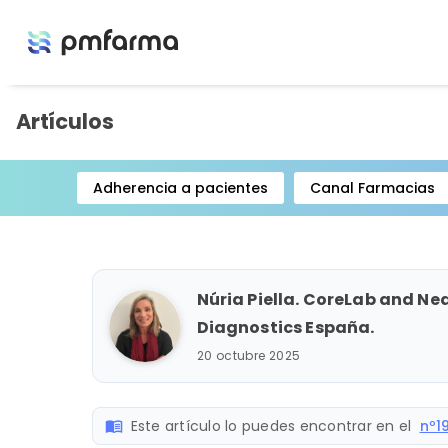
Artículos
Adherencia a pacientes
Canal Farmacias
Item
1
of
15
Núria Piella. CoreLab and Ne
Diagnostics España.
20 octubre 2025
Este artículo lo puedes encontrar en el
nº1
menu_book