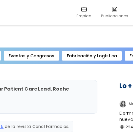
Empleo
Publicaciones
Eventos y Congresos
Fabricación y Logística
F
Lo +
ar Patient Care Lead. Roche
Dermo
nueva 
95
de la revista Canal Farmacias.
224
visibility