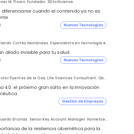
vier M. Floren. Fundador. 3DforScience.
diferenciarse cuando el contenido ya no es
ente
4
Nuevas Tecnologías
Rolando Cortés Hernández. Especialista en tecnología e inteligencia artificial. Director Comercial. AQUÍ tu Remodelación.
 un aliado invisible para tu salud
2
Nuevas Tecnologías
Héctor Fuentes de la Osa. Life Sciences Consultant. QbD Group.
 4.0: el próximo gran salto en la innovación
céutica
Gestión de Empresas
Eduardo Encinas. Senior Key Account Manager. Hornetsecurity en Iberia.
ortancia de la resiliencia cibernética para la