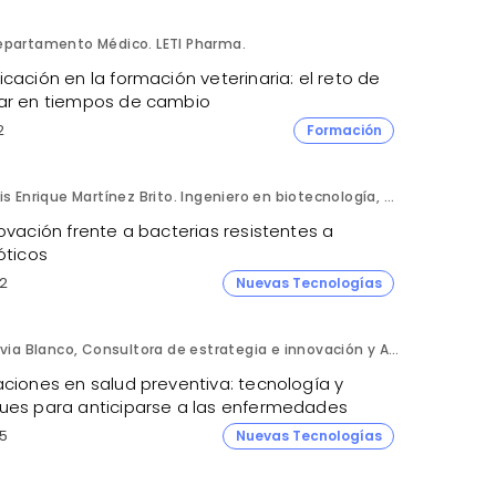
epartamento Médico. LETI Pharma.
cación en la formación veterinaria: el reto de
ar en tiempos de cambio
2
Formación
Luis Enrique Martínez Brito. Ingeniero en biotecnología, México.
ovación frente a bacterias resistentes a
óticos
2
Nuevas Tecnologías
Silvia Blanco, Consultora de estrategia e innovación y Ana Leal, Consultora Senior de estrategia e innovación. ANIMA.
aciones en salud preventiva: tecnología y
ues para anticiparse a las enfermedades
5
Nuevas Tecnologías