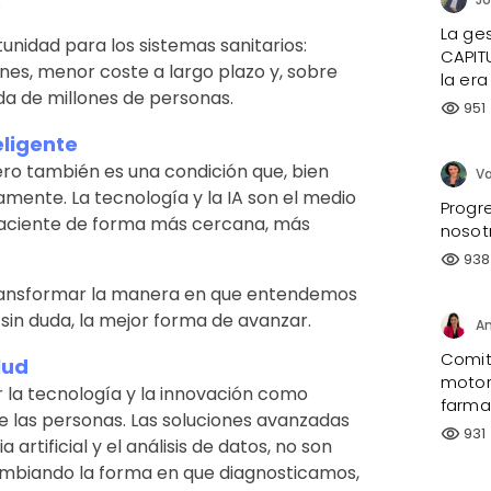
.
La ges
nidad para los sistemas sanitarios:
CAPIT
es, menor coste a largo plazo y, sobre
la era
da de millones de personas.
951
visibility
ligente
ero también es una condición que, bien
amente. La tecnología y la IA son el medio
Progre
paciente de forma más cercana, más
nosot
938
visibility
 transformar la manera en que entendemos
 sin duda, la mejor forma de avanzar.
An
Comité
lud
motor
 la tecnología y la innovación como
farma
e las personas. Las soluciones avanzadas
931
visibility
 artificial y el análisis de datos, no son
 cambiando la forma en que diagnosticamos,