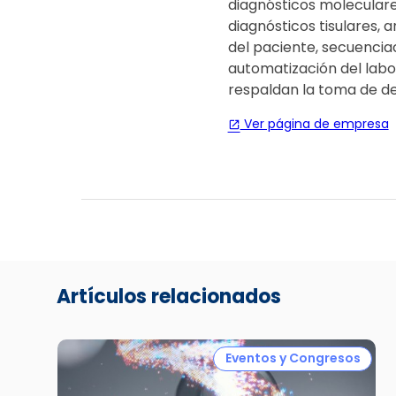
diagnósticos moleculare
diagnósticos tisulares, a
del paciente, secuencia
automatización del labor
respaldan la toma de de
Ver página de empresa
open_in_new
Artículos relacionados
Eventos y Congresos