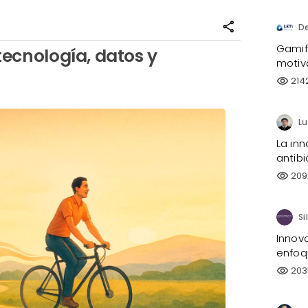
share
D
Gamifi
tecnología, datos y
motiv
214
visibility
La inn
antibi
209
visibility
Innov
enfoq
203
visibility