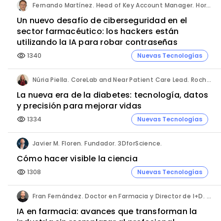
Fernando Martínez. Head of Key Account Manager. Hornetsecurity.
Un nuevo desafío de ciberseguridad en el
sector farmacéutico: los hackers están
utilizando la IA para robar contraseñas
1340
Nuevas Tecnologías
visibility
Núria Piella. CoreLab and Near Patient Care Lead. Roche Diagnostics España.
La nueva era de la diabetes: tecnología, datos
y precisión para mejorar vidas
1334
Nuevas Tecnologías
visibility
Javier M. Floren. Fundador. 3DforScience.
Cómo hacer visible la ciencia
1308
Nuevas Tecnologías
visibility
Fran Fernández. Doctor en Farmacia y Director de I+D. Labiana
IA en farmacia: avances que transforman la