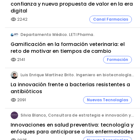
confianza y nueva propuesta de valor en la era
digital
2242
Canal Farmacias
visibility
Departamento Médico. LETI Pharma.
Gamificación en la formación veterinaria: el
reto de motivar en tiempos de cambio
2141
Formación
visibility
Luis Enrique Martínez Brito. Ingeniero en biotecnología, México.
La innovación frente a bacterias resistentes a
antibióticos
2091
Nuevas Tecnologías
visibility
Silvia Blanco, Consultora de estrategia e innovación y Ana Leal, Consultora Senior de estrategia e innovación. ANIMA.
Innovaciones en salud preventiva: tecnología y
enfoques para anticiparse a las enfermedades