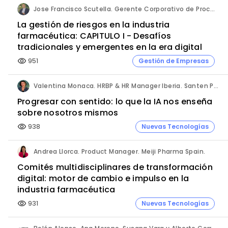
Jose Francisco Scutella. Gerente Corporativo de Procesos & Control Interno. Adium Pharma.
La gestión de riesgos en la industria
farmacéutica: CAPITULO I - Desafíos
tradicionales y emergentes en la era digital
951
Gestión de Empresas
visibility
Valentina Monaca. HRBP & HR Manager Iberia. Santen Pharmaceutical.
Progresar con sentido: lo que la IA nos enseña
sobre nosotros mismos
938
Nuevas Tecnologías
visibility
Andrea Llorca. Product Manager. Meiji Pharma Spain.
Comités multidisciplinares de transformación
digital: motor de cambio e impulso en la
industria farmacéutica
931
Nuevas Tecnologías
visibility