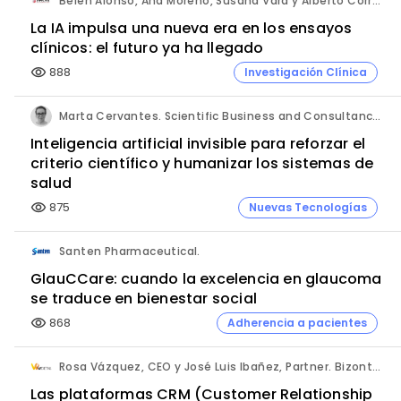
Belén Alonso, Ana Moreno, Susana Vara y Alberto Corral. Apices.
La IA impulsa una nueva era en los ensayos
clínicos: el futuro ya ha llegado
888
Investigación Clínica
visibility
Marta Cervantes. Scientific Business and Consultancy. Punta Alta.
Inteligencia artificial invisible para reforzar el
criterio científico y humanizar los sistemas de
salud
875
Nuevas Tecnologías
visibility
Santen Pharmaceutical.
GlauCCare: cuando la excelencia en glaucoma
se traduce en bienestar social
868
Adherencia a pacientes
visibility
Rosa Vázquez, CEO y José Luis Ibañez, Partner. Bizontop Group, SL.
Las plataformas CRM (Customer Relationship