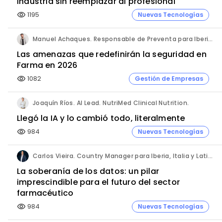
industria sin reemplazar al profesional
1195
Nuevas Tecnologías
visibility
Manuel Achaques. Responsable de Preventa para Iberia, Italia y Latinoamérica. Hornetsecurity.
Las amenazas que redefinirán la seguridad en
Farma en 2026
1082
Gestión de Empresas
visibility
Joaquín Ríos. AI Lead. NutriMed Clinical Nutrition.
Llegó la IA y lo cambió todo, literalmente
984
Nuevas Tecnologías
visibility
Carlos Vieira. Country Manager para Iberia, Italia y Latinoamérica. Hornetsecurity.
La soberanía de los datos: un pilar
imprescindible para el futuro del sector
farmacéutico
984
Nuevas Tecnologías
visibility