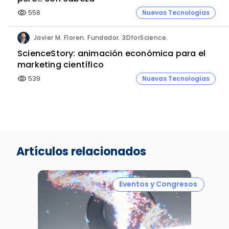
558
Nuevas Tecnologías
visibility
Javier M. Floren. Fundador. 3DforScience.
ScienceStory: animación económica para el
marketing científico
539
Nuevas Tecnologías
visibility
Artículos relacionados
Eventos y Congresos