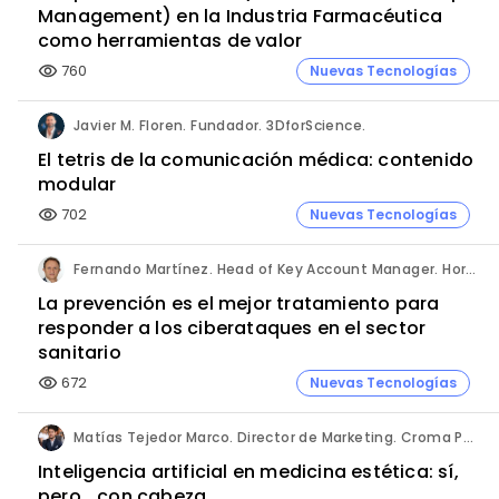
Management) en la Industria Farmacéutica
como herramientas de valor
760
Nuevas Tecnologías
visibility
Javier M. Floren. Fundador. 3DforScience.
El tetris de la comunicación médica: contenido
modular
702
Nuevas Tecnologías
visibility
Fernando Martínez. Head of Key Account Manager. Hornetsecurity.
La prevención es el mejor tratamiento para
responder a los ciberataques en el sector
sanitario
672
Nuevas Tecnologías
visibility
Matías Tejedor Marco. Director de Marketing. Croma Pharma Iberia.
Inteligencia artificial en medicina estética: sí,
pero… con cabeza