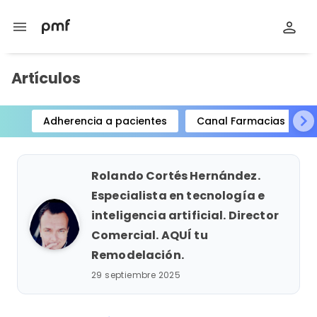
menu
Artículos
Adherencia a pacientes
Canal Farmacias
Item
1
of
Rolando Cortés Hernández.
15
Especialista en tecnología e
inteligencia artificial. Director
Comercial. AQUÍ tu
Remodelación.
29 septiembre 2025