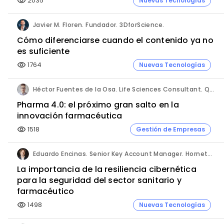
2035
Nuevas Tecnologías
visibility
Javier M. Floren. Fundador. 3DforScience.
Cómo diferenciarse cuando el contenido ya no
es suficiente
1764
Nuevas Tecnologías
visibility
Héctor Fuentes de la Osa. Life Sciences Consultant. QbD Group.
Pharma 4.0: el próximo gran salto en la
innovación farmacéutica
1518
Gestión de Empresas
visibility
Eduardo Encinas. Senior Key Account Manager. Hornetsecurity en Iberia.
La importancia de la resiliencia cibernética
para la seguridad del sector sanitario y
farmacéutico
1498
Nuevas Tecnologías
visibility