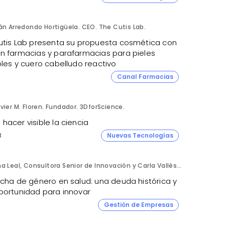
án Arredondo Hortigüela. CEO. The Cutis Lab.
utis Lab presenta su propuesta cosmética con
n farmacias y parafarmacias para pieles
bles y cuero cabelludo reactivo
Canal Farmacias
vier M. Floren. Fundador. 3DforScience.
acer visible la ciencia
8
Nuevas Tecnologías
Ana Leal, Consultora Senior de Innovación y Carla Vallès, Manager. ANIMA.
echa de género en salud: una deuda histórica y
portunidad para innovar
Gestión de Empresas