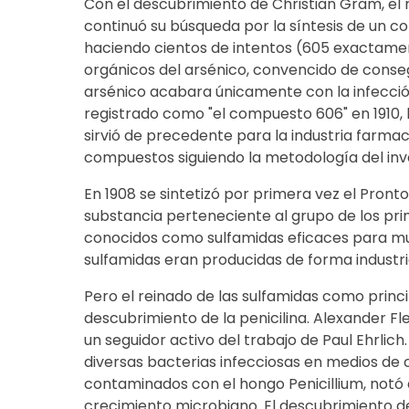
Con el descubrimiento de Christian Gram, el n
continuó su búsqueda por la síntesis de un com
haciendo cientos de intentos (605 exactam
orgánicos del arsénico, convencido de consegu
arsénico acabara únicamente con la infección.
registrado como "el compuesto 606" en 1910, l
sirvió de precedente para la industria farm
compuestos siguiendo la metodología del inv
En 1908 se sintetizó por primera vez el Pronto
substancia perteneciente al grupo de los pri
conocidos como sulfamidas eficaces para muc
sulfamidas eran producidas de forma industria
Pero el reinado de las sulfamidas como princi
descubrimiento de la penicilina. Alexander Fl
un seguidor activo del trabajo de Paul Ehrlic
diversas bacterias infecciosas en medios de 
contaminados con el hongo Penicillium, notó 
crecimiento microbiano. El descubrimiento de 