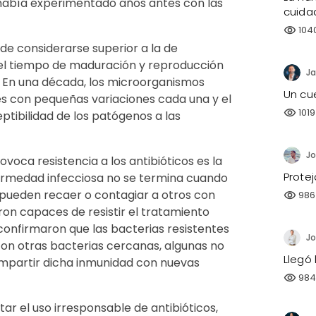
e había experimentado años antes con las
cuida
104
visibility
de considerarse superior a la de
 el tiempo de maduración y reproducción
Ja
 En una década, los microorganismos
Un cu
s con pequeñas variaciones cada una y el
1019
visibility
ptibilidad de los patógenos a las
oca resistencia a los antibióticos es la
Prote
ermedad infecciosa no se termina cuando
pueden recaer o contagiar a otros con
986
visibility
ron capaces de resistir el tratamiento
confirmaron que las bacterias resistentes
Jo
con otras bacterias cercanas, algunas no
Llegó 
mpartir dicha inmunidad con nuevas
98
visibility
ar el uso irresponsable de antibióticos,