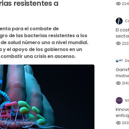
ias resistentes a
224
visibility
ienta para el combate de 
El co
ro de las bacterias resistentes a los 
sector
 de salud número uno a nivel mundial. 
222
visibility
 y el apoyo de los gobiernos en un 
combatir una crisis en ascenso. 
D
Gamifi
motiv
214
visibility
Innov
enfoq
203
visibility