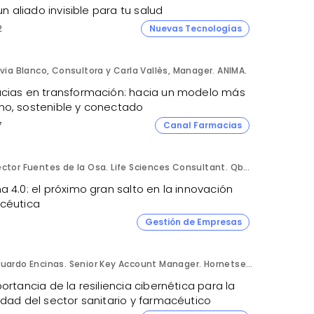
 un aliado invisible para tu salud
2
Nuevas Tecnologías
lvia Blanco, Consultora y Carla Vallès, Manager. ANIMA.
cias en transformación: hacia un modelo más
o, sostenible y conectado
7
Canal Farmacias
Héctor Fuentes de la Osa. Life Sciences Consultant. QbD Group.
 4.0: el próximo gran salto en la innovación
céutica
Gestión de Empresas
Eduardo Encinas. Senior Key Account Manager. Hornetsecurity en Iberia.
ortancia de la resiliencia cibernética para la
idad del sector sanitario y farmacéutico