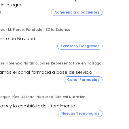
do integral
0
Adherencia a pacientes
vier M. Floren. Fundador. 3DforScience.
ento de Navidad
Eventos y Congresos
Jose Florencio Naranjo. Sales Representative en Tarragona.
jamos el canal farmacia a base de servicio
Canal Farmacias
aquín Ríos. AI Lead. NutriMed Clinical Nutrition.
la IA y lo cambió todo, literalmente
4
Nuevas Tecnologías