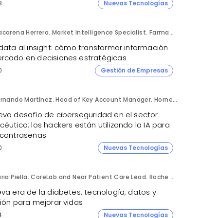
8
Nuevas Tecnologías
Macarena Herrera. Market Intelligence Specialist. Farmaprojects (Polpharma Group).
data al insight: cómo transformar información
rcado en decisiones estratégicas
0
Gestión de Empresas
Fernando Martínez. Head of Key Account Manager. Hornetsecurity.
evo desafío de ciberseguridad en el sector
éutico: los hackers están utilizando la IA para
 contraseñas
0
Nuevas Tecnologías
Núria Piella. CoreLab and Near Patient Care Lead. Roche Diagnostics España.
va era de la diabetes: tecnología, datos y
sión para mejorar vidas
4
Nuevas Tecnologías