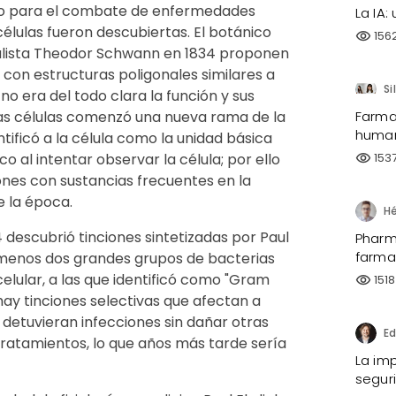
aso para el combate de enfermedades
La IA:
élulas fueron descubiertas. El botánico
156
visibility
uralista Theodor Schwann en 1834 proponen
s con estructuras poligonales similares a
Si
o era del todo clara la función y sus
as células comenzó una nueva rama de la
Farma
human
tificó a la célula como la unidad básica
co al intentar observar la célula; por ello
153
visibility
ones con sustancias frecuentes en la
e la época.
 descubrió tinciones sintetizadas por Paul
Pharma
farma
l menos dos grandes grupos de bacterias
elular, a las que identificó como "Gram
1518
visibility
hay tinciones selectivas que afectan a
ue detuvieran infecciones sin dañar otras
s tratamientos, lo que años más tarde sería
La imp
segur