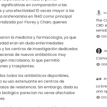
s significativas en comparación a las
 y una efectividad 10 veces mayor a las
Iv
la arsfenamina en 1940 como principal
The C
rializada por Florey y Chain, quienes
CBD e
sensi
1310
visibility
onaron la medicina y farmacología, ya que
üedad eran sin duda enfermedades
cos y los centros de investigación dedicados
Ja
decenas de nuevos antibióticos muy
Cómo h
igen microbiano, lo que permitió
130
visibility
ones y trasplantes.
s todos los antibióticos disponibles,
o su uso extenuante en centros de
La br
 casos de resistencia. Sin embargo, dada su
una o
gen biológico parecían no verse afectados
1212
visibility
es.