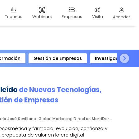
Webinars
Visita
Tribunas
Empresas
Acceder
ormación
Gestión de Empresas
Investigación Clíni
 leído
de
Nuevas Tecnologías
,
tión de Empresas
María José Sevillano. Global Marketing Director. MartiDerm.
cosmética y farmacia: evolución, confianza y
propuesta de valor en la era digital