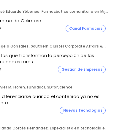
José Eduardo Yébenes. Farmacéutico comunitario en Mijas (Málaga).
ndrome de Calimero
9
Canal Farmacias
Ángela González. Southern Cluster Corporate Affairs & Patient Partnership Director. Kyowa Kirin.
tos que transforman la percepción de las
medades raras
8
Gestión de Empresas
vier M. Floren. Fundador. 3DforScience.
diferenciarse cuando el contenido ya no es
ente
4
Nuevas Tecnologías
Rolando Cortés Hernández. Especialista en tecnología e inteligencia artificial. Director Comercial. AQUÍ tu Remodelación.