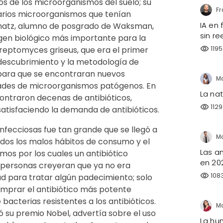
s de los microorganismos del suelo; su
varios microorganismos que tenían
IA en
Schatz, alumno de posgrado de Waksman,
sin re
igen biológico más importante para la
1195
reptomyces griseus, que era el primer
visibility
l descubrimiento y la metodología de
para que se encontraran nuevos
edades de microorganismos patógenos. En
La na
contraron decenas de antibióticos,
1129
visibility
satisfaciendo la demanda de antibióticos.
fecciosas fue tan grande que se llegó a
odos los malos hábitos de consumo y el
Las a
mos por los cuales un antibiótico
en 20
 personas creyeran que ya no era
108
visibility
ud para tratar algún padecimiento; solo
omprar el antibiótico más potente
e bacterias resistentes a los antibióticos.
 su premio Nobel, advertía sobre el uso
La hu