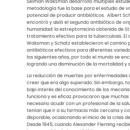
Selman Waksman desarrolló múltiples estudio
metodología fue la base para el estudio de 
potencial de producir antibióticos. Albert 
encontró y aisló el segundo antibiótico de or
humanidad: la estreptomicina obtenida de St
tratamiento efectivo para la tuberculosis. E
Waksman y Schatz establecieron el camino 
antibióticos efectivos para diferentes vari
los siguientes años, por todo el mundo se en
logrando una disminución de la mortalidad y 
La reducción de muertes por enfermedades in
creer que era algo superado. Sin embargo, t
bajo interés del conocimiento de los mecanis
funciona y es eficaz provocaron que muchas
necesario acudir con un profesional de la sal
tenían que ir a su farmacia más cercana y c
disponible, ocasionando el inicio de la crisis d
Desde 1945, cuando Alexander Fleming recibió