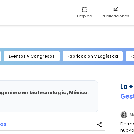
Empleo
Publicaciones
Eventos y Congresos
Fabricación y Logística
F
Lo +
Ingeniero en biotecnología, México.
Ges
sas
Dermo
share
nueva 