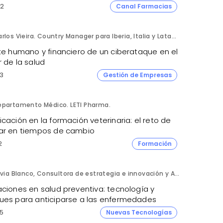
2
Canal Farmacias
Carlos Vieira. Country Manager para Iberia, Italia y Latam. Hornetsecurity.
ste humano y financiero de un ciberataque en el
 de la salud
3
Gestión de Empresas
epartamento Médico. LETI Pharma.
cación en la formación veterinaria: el reto de
ar en tiempos de cambio
2
Formación
Silvia Blanco, Consultora de estrategia e innovación y Ana Leal, Consultora Senior de estrategia e innovación. ANIMA.
aciones en salud preventiva: tecnología y
ues para anticiparse a las enfermedades
5
Nuevas Tecnologías