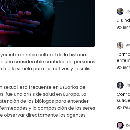
El sí
189
visibility
Forma
yor intercambio cultural de la historia
enfer
a una considerable cantidad de personas
180
 la viruela para los nativos y la sífilis
visibility
Ja
ón sexual, era frecuente en usuarios de
s, fue una crisis de salud en Europa. La
Cómo 
sufici
n la atención de los biólogos para entender
fermedades y la composición de los seres
176
visibility
 de observar directamente los agentes