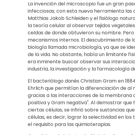
La invención del microscopio fue un gran p
infecciosas; con esta nueva herramienta las c
Matthias Jakob Schleiden y el fisiólogo nat
la teoría celular al observar tejidos vegetale
celdas de donde obtuvieron su nombre. Pero n
mecanismos internos. El descubrimiento de l
biología llamada microbiología, ya que se iden
de la vida. No obstante, había un limitante físi
era inminente buscar observar sus interacci
industria, la investigación y la farmacología d
El bacteriólogo danés Christian Gram en 1884
Ehrlich que permitían la diferenciación de a
gracias a las interacciones de la membrana c
positiva y Gram negativa". Al demostrar que 
ciertas células, se infirió sobre sustancias q
células, es decir, lograr la selectividad en lo
el requisito para las quimioterapias.