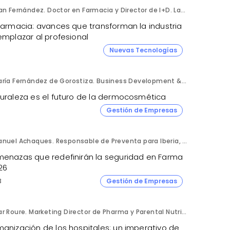
Fran Fernández. Doctor en Farmacia y Director de I+D. Labiana
 farmacia: avances que transforman la industria
emplazar al profesional
Nuevas Tecnologías
María Fernández de Gorostiza. Business Development & Sustainable Transformation Director. L'Oréal Dermatological Beauty.
turaleza es el futuro de la dermocosmética
Gestión de Empresas
Manuel Achaques. Responsable de Preventa para Iberia, Italia y Latinoamérica. Hornetsecurity.
menazas que redefinirán la seguridad en Farma
26
3
Gestión de Empresas
Mar Roure. Marketing Director de Pharma y Parental Nutrition. Fresenius Kabi España.
manización de los hospitales: un imperativo de