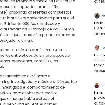
obel de fisiología y medicina Paul Ehrlich
149
visibility
puesto capaz de curar la sífilis,
ente) probando diferentes compuestos
ir la suficiente selectividad para que el
De la 
 El intento 606 fue el indicado y
de me
a arsfenamina. El trabajo de Paul Ehrlich
142
visibility
acéutica que comenzó a probar diferentes
estigador alemán.
sil por el químico vienés Paul Gelmo,
meros antibióticos de amplio espectro
Un nu
farmac
has infecciones. Para 1930, las
robar
l.
134
visibility
pal antibiótico duró hasta el
eming, investigador y médico británico, fue
h. Investigaba el comportamiento de
La nue
cultivo, pero al observar medios
preci
que el hongo había evitado el
133
la penicilina en 1928, el primer
visibility