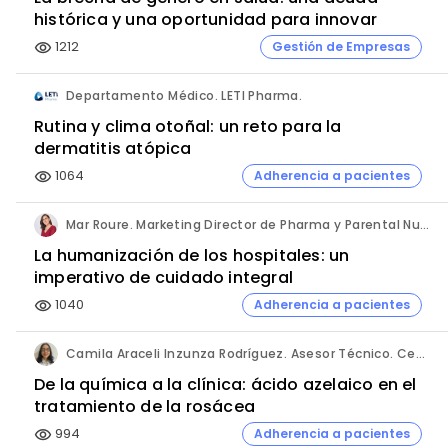
histórica y una oportunidad para innovar
1212
Gestión de Empresas
visibility
Departamento Médico. LETI Pharma.
Rutina y clima otoñal: un reto para la
dermatitis atópica
1064
Adherencia a pacientes
visibility
Mar Roure. Marketing Director de Pharma y Parental Nutrition. Fresenius Kabi España.
La humanización de los hospitales: un
imperativo de cuidado integral
1040
Adherencia a pacientes
visibility
Camila Araceli Inzunza Rodríguez. Asesor Técnico. Centro de Innovación Pharmachem México.
De la química a la clínica: ácido azelaico en el
tratamiento de la rosácea
994
Adherencia a pacientes
visibility