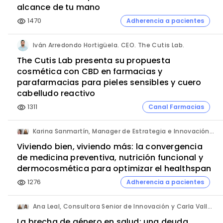
alcance de tu mano
1470
Adherencia a pacientes
visibility
Iván Arredondo Hortigüela. CEO. The Cutis Lab.
The Cutis Lab presenta su propuesta
cosmética con CBD en farmacias y
parafarmacias para pieles sensibles y cuero
cabelludo reactivo
1311
Canal Farmacias
visibility
Karina Sanmartín, Manager de Estrategia e Innovación y Ana Leal, Consultora Senior de Innovación. ANIMA.
Viviendo bien, viviendo más: la convergencia
de medicina preventiva, nutrición funcional y
dermocosmética para optimizar el healthspan
1276
Adherencia a pacientes
visibility
Ana Leal, Consultora Senior de Innovación y Carla Vallès, Manager. ANIMA.
La brecha de género en salud: una deuda