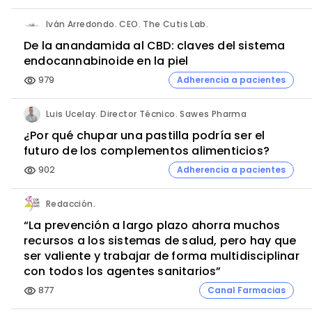
Iván Arredondo. CEO. The Cutis Lab.
De la anandamida al CBD: claves del sistema
endocannabinoide en la piel
979
Adherencia a pacientes
visibility
Luis Ucelay. Director Técnico. Sawes Pharma
¿Por qué chupar una pastilla podría ser el
futuro de los complementos alimenticios?
902
Adherencia a pacientes
visibility
Redacción.
“La prevención a largo plazo ahorra muchos
recursos a los sistemas de salud, pero hay que
ser valiente y trabajar de forma multidisciplinar
con todos los agentes sanitarios”
877
Canal Farmacias
visibility