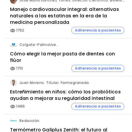
José María Sánchez Torres. Director Científico. Biowise Pharmaceuticals.
Manejo cardiovascular integral: alternativas
naturales a las estatinas en la era de la
medicina personalizada
1792
Adherencia a pacientes
visibility
Colgate-Palmolive.
Cómo elegir la mejor pasta de dientes con
flúor
1710
Adherencia a pacientes
visibility
Juan Moreno. Titular. Farmagranada.
Estreñimiento en niños: cómo los probióticos
ayudan a mejorar su regularidad intestinal
1486
Adherencia a pacientes
visibility
Redacción.
Termómetro Galiplus Zenith: el futuro al