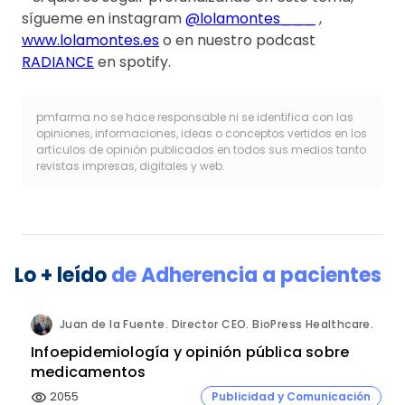
sígueme en instagram
@lolamontes___
,
www.lolamontes.es
o en nuestro podcast
RADIANCE
en spotify.
pmfarma no se hace responsable ni se identifica con las
opiniones, informaciones, ideas o conceptos vertidos en los
artículos de opinión publicados en todos sus medios tanto
revistas impresas, digitales y web.
Lo + leído
de
Adherencia a pacientes
Juan de la Fuente. Director CEO. BioPress Healthcare.
Infoepidemiología y opinión pública sobre
medicamentos
2055
Publicidad y Comunicación
visibility