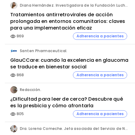
Diana Hernández. Investigadora de la Fundación Lucha contra las Infecciones y del Hospital Germans Trias i Pujol.
Tratamientos antirretrovirales de acción
prolongada en entornos comunitarios: claves
para una implementación eficaz
869
Adherencia a pacientes
visibility
Santen Pharmaceutical.
GlauCCare: cuando la excelencia en glaucoma
se traduce en bienestar social
868
Adherencia a pacientes
visibility
Redacción.
¿Dificultad para leer de cerca? Descubre qué
es la presbicia y cómo afrontarla
805
Adherencia a pacientes
visibility
Dra. Lorena Comeche. Jefa asociada del Servicio de Neumología. Hospital Universitario Quirónsalud Madrid.