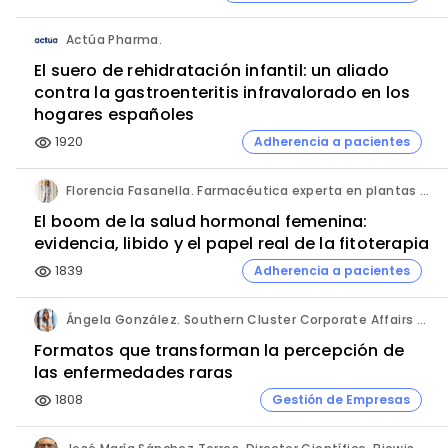
Actúa Pharma.
El suero de rehidratación infantil: un aliado
contra la gastroenteritis infravalorado en los
hogares españoles
1920
Adherencia a pacientes
visibility
Florencia Fasanella. Farmacéutica experta en plantas medicinales.
El boom de la salud hormonal femenina:
evidencia, libido y el papel real de la fitoterapia
1839
Adherencia a pacientes
visibility
Ángela González. Southern Cluster Corporate Affairs & Patient Partnership Director. Kyowa Kirin.
Formatos que transforman la percepción de
las enfermedades raras
1808
Gestión de Empresas
visibility