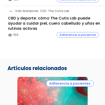
Iván Arredondo. CEO. The Cutis Lab.
CBD y deporte: cómo The Cutis Lab puede
ayudar a cuidar piel, cuero cabelludo y uñas en
rutinas activas
703
Adherencia a pacientes
visibility
Artículos relacionados
Adherencia a pacientes