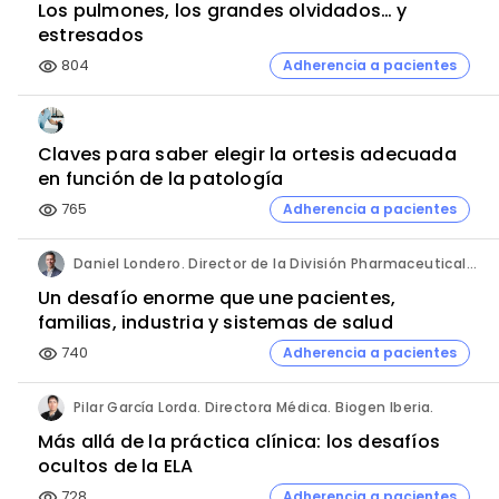
Los pulmones, los grandes olvidados… y
estresados
804
Adherencia a pacientes
visibility
Claves para saber elegir la ortesis adecuada
en función de la patología
765
Adherencia a pacientes
visibility
Daniel Londero. Director de la División Pharmaceuticals. Bayer de México.
Un desafío enorme que une pacientes,
familias, industria y sistemas de salud
740
Adherencia a pacientes
visibility
Pilar García Lorda. Directora Médica. Biogen Iberia.
Más allá de la práctica clínica: los desafíos
ocultos de la ELA
728
Adherencia a pacientes
visibility