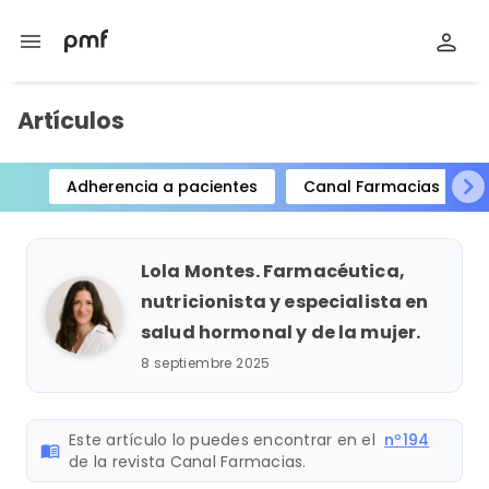
menu
Artículos
Adherencia a pacientes
Canal Farmacias
Item
1
of
Lola Montes. Farmacéutica,
15
nutricionista y especialista en
salud hormonal y de la mujer.
8 septiembre 2025
Este artículo lo puedes encontrar en el
nº194
menu_book
de la revista Canal Farmacias.