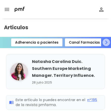
menu
Artículos
Adherencia a pacientes
Canal Farmacias
Item
1
of
Natasha Carolina Duic.
15
Southern Europe Marketing
Manager. Territory Influence.
28 julio 2025
Este artículo lo puedes encontrar en el
nº195
menu_book
de la revista pmfarma.