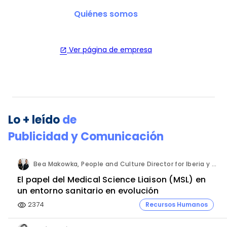
Quiénes somos
Ver página de empresa
open_in_new
Lo + leído
de
Publicidad y Comunicación
Bea Makowka, People and Culture Director for Iberia y Alberto Municio, Talent Seach Solutions Lead for Iberia. Inizio Engage.
El papel del Medical Science Liaison (MSL) en
un entorno sanitario en evolución
2374
Recursos Humanos
visibility