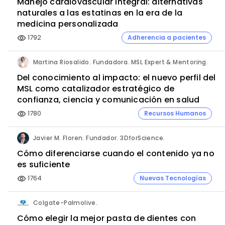
Manejo cardiovascular integral: alternativas
naturales a las estatinas en la era de la
medicina personalizada
1792
Adherencia a pacientes
visibility
Martina Riosalido. Fundadora. MSL Expert & Mentoring.
Del conocimiento al impacto: el nuevo perfil del
MSL como catalizador estratégico de
confianza, ciencia y comunicación en salud
1780
Recursos Humanos
visibility
Javier M. Floren. Fundador. 3DforScience.
Cómo diferenciarse cuando el contenido ya no
es suficiente
1764
Nuevas Tecnologías
visibility
Colgate-Palmolive.
Cómo elegir la mejor pasta de dientes con