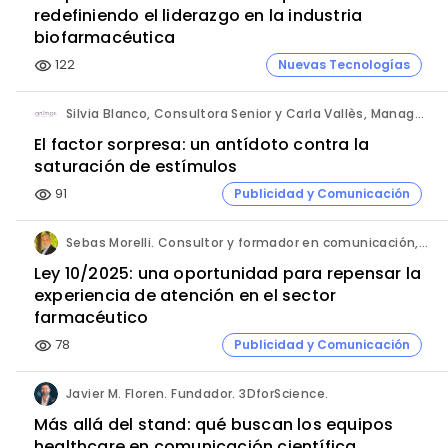
redefiniendo el liderazgo en la industria
biofarmacéutica
122
Nuevas Tecnologías
visibility
Silvia Blanco, Consultora Senior y Carla Vallès, Manager Senior. ANIMA.
El factor sorpresa: un antídoto contra la
saturación de estímulos
91
Publicidad y Comunicación
visibility
Sebas Morelli. Consultor y formador en comunicación, atención al cliente, liderazgo y ventas.
Ley 10/2025: una oportunidad para repensar la
experiencia de atención en el sector
farmacéutico
78
Publicidad y Comunicación
visibility
Javier M. Floren. Fundador. 3DforScience.
Más allá del stand: qué buscan los equipos
healthcare en comunicación científica