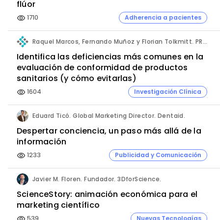
flúor
1710
Adherencia a pacientes
visibility
Raquel Marcos, Fernando Muñoz y Florian Tolkmitt. PRO-LIANCE GLOBAL SOLUTIONS GmbH.
Identifica las deficiencias más comunes en la
evaluación de conformidad de productos
sanitarios (y cómo evitarlas)
1604
Investigación Clínica
visibility
Eduard Ticó. Global Marketing Director. Dentaid.
Despertar conciencia, un paso más allá de la
información
1233
Publicidad y Comunicación
visibility
Javier M. Floren. Fundador. 3DforScience.
ScienceStory: animación económica para el
marketing científico
539
Nuevas Tecnologías
visibility