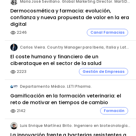
María José Sevillano. Global Marketing Director. MartiDerm.
Dermocosmética y farmacia: evolución,
confianza y nueva propuesta de valor en la era
digital
2246
Canal Farmacias
visibility
Carlos Vieira. Country Manager para Iberia, Italia y Latam. Hornetsecurity.
El coste humano y financiero de un
ciberataque en el sector de la salud
2223
Gestión de Empresas
visibility
Departamento Médico. LETI Pharma.
Gamificación en la formación veterinaria: el
reto de motivar en tiempos de cambio
2142
Formación
visibility
Luis Enrique Martínez Brito. Ingeniero en biotecnología, México.
La innovación frente a bacterias resistentes a