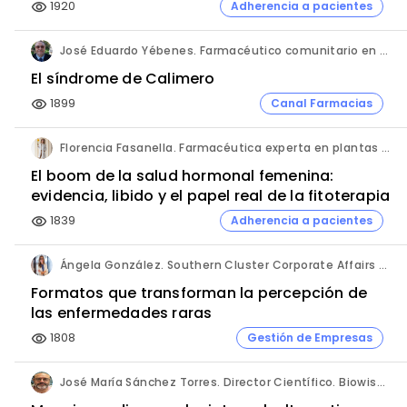
1920
Adherencia a pacientes
visibility
José Eduardo Yébenes. Farmacéutico comunitario en Mijas (Málaga).
El síndrome de Calimero
1899
Canal Farmacias
visibility
Florencia Fasanella. Farmacéutica experta en plantas medicinales.
El boom de la salud hormonal femenina:
evidencia, libido y el papel real de la fitoterapia
1839
Adherencia a pacientes
visibility
Ángela González. Southern Cluster Corporate Affairs & Patient Partnership Director. Kyowa Kirin.
Formatos que transforman la percepción de
las enfermedades raras
1808
Gestión de Empresas
visibility
José María Sánchez Torres. Director Científico. Biowise Pharmaceuticals.