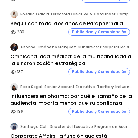
Rosario Garcia. Directora Creativa & Cofounder. Paraphernalia.
Seguir con toda: dos años de Paraphernalia
230
Publicidad y Comunicación
visibility
Alfonso Jiménez Velázquez. Subdirector corporativo de Marketing y Publicidad. Grupo Ultra Laboratorios.
Omnicanalidad médica: de la multicanalidad a
la sincronización estratégica
137
Publicidad y Comunicación
visibility
Rosa Sagal. Senior Account Executive. Territory Influence.
Influencers en pharma: por qué el tamaño de la
audiencia importa menos que su confianza
136
Publicidad y Comunicación
visibility
Santiago Culí. Director del Executive Program en Asuntos Públicos y Comunicación en la Industria Farmacéutica de Cesif.
Corporate Affairs: la función que está