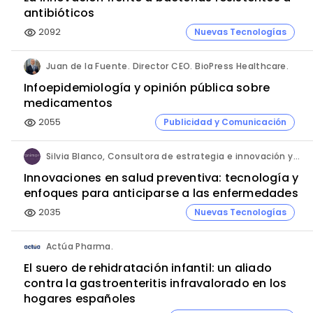
antibióticos
2092
Nuevas Tecnologías
visibility
Juan de la Fuente. Director CEO. BioPress Healthcare.
Infoepidemiología y opinión pública sobre
medicamentos
2055
Publicidad y Comunicación
visibility
Silvia Blanco, Consultora de estrategia e innovación y Ana Leal, Consultora Senior de estrategia e innovación. ANIMA.
Innovaciones en salud preventiva: tecnología y
enfoques para anticiparse a las enfermedades
2035
Nuevas Tecnologías
visibility
Actúa Pharma.
El suero de rehidratación infantil: un aliado
contra la gastroenteritis infravalorado en los
hogares españoles