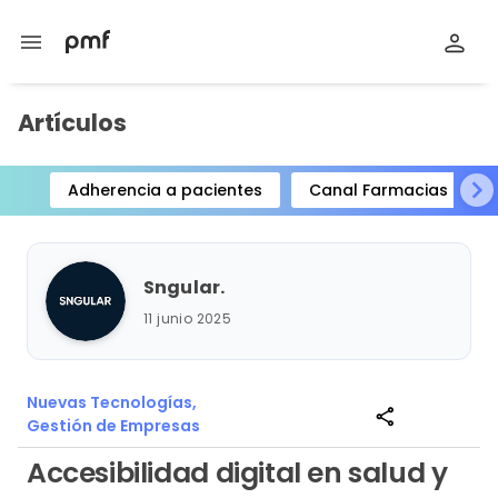
menu
Artículos
Adherencia a pacientes
Canal Farmacias
Item
1
of
Sngular.
15
11 junio 2025
Nuevas Tecnologías,
share
Gestión de Empresas
Accesibilidad digital en salud y