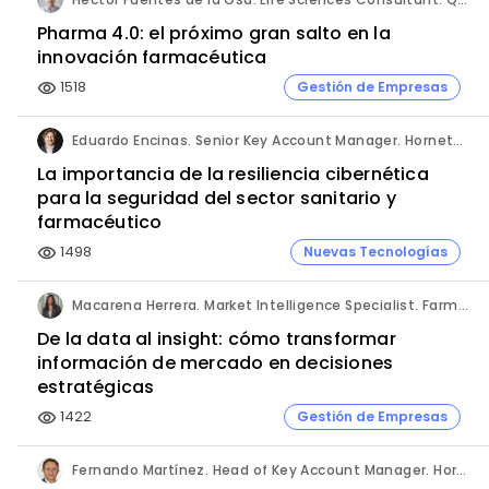
Pharma 4.0: el próximo gran salto en la
innovación farmacéutica
1518
Gestión de Empresas
visibility
Eduardo Encinas. Senior Key Account Manager. Hornetsecurity en Iberia.
La importancia de la resiliencia cibernética
para la seguridad del sector sanitario y
farmacéutico
1498
Nuevas Tecnologías
visibility
Macarena Herrera. Market Intelligence Specialist. Farmaprojects (Polpharma Group).
De la data al insight: cómo transformar
información de mercado en decisiones
estratégicas
1422
Gestión de Empresas
visibility
Fernando Martínez. Head of Key Account Manager. Hornetsecurity.