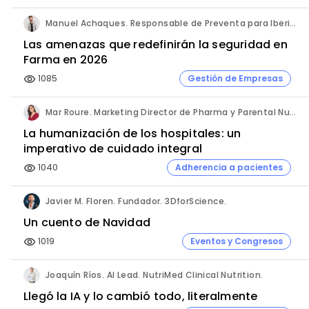
Manuel Achaques. Responsable de Preventa para Iberia, Italia y Latinoamérica. Hornetsecurity.
Las amenazas que redefinirán la seguridad en
Farma en 2026
1085
Gestión de Empresas
visibility
Mar Roure. Marketing Director de Pharma y Parental Nutrition. Fresenius Kabi España.
La humanización de los hospitales: un
imperativo de cuidado integral
1040
Adherencia a pacientes
visibility
Javier M. Floren. Fundador. 3DforScience.
Un cuento de Navidad
1019
Eventos y Congresos
visibility
Joaquín Ríos. AI Lead. NutriMed Clinical Nutrition.
Llegó la IA y lo cambió todo, literalmente