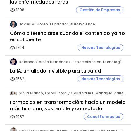
las enfermedades raras
1808
Gestión de Empresas
visibility
Javier M. Floren. Fundador. 3DforScience.
Cómo diferenciarse cuando el contenido ya no
es suficiente
1764
Nuevas Tecnologías
visibility
Rolando Cortés Hernández. Especialista en tecnología e inteligencia artificial. Director Comercial. AQUÍ tu Remodelación.
La IA: un aliado invisible para tu salud
1562
Nuevas Tecnologías
visibility
Silvia Blanco, Consultora y Carla Vallès, Manager. ANIMA.
Farmacias en transformación: hacia un modelo
más humano, sostenible y conectado
1537
Canal Farmacias
visibility
Héctor Fuentes de la Osa. Life Sciences Consultant. QbD Group.