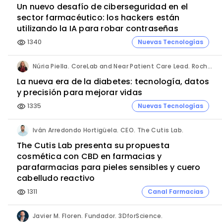
Un nuevo desafío de ciberseguridad en el
sector farmacéutico: los hackers están
utilizando la IA para robar contraseñas
1340
Nuevas Tecnologías
visibility
Núria Piella. CoreLab and Near Patient Care Lead. Roche Diagnostics España.
La nueva era de la diabetes: tecnología, datos
y precisión para mejorar vidas
1335
Nuevas Tecnologías
visibility
Iván Arredondo Hortigüela. CEO. The Cutis Lab.
The Cutis Lab presenta su propuesta
cosmética con CBD en farmacias y
parafarmacias para pieles sensibles y cuero
cabelludo reactivo
1311
Canal Farmacias
visibility
Javier M. Floren. Fundador. 3DforScience.