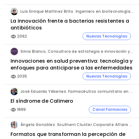
Luis Enrique Martínez Brito. Ingeniero en biotecnología, México.
La innovación frente a bacterias resistentes a
antibióticos
2092
Nuevas Tecnologías
visibility
Silvia Blanco, Consultora de estrategia e innovación y Ana Leal, Consultora Senior de estrategia e innovación. ANIMA.
Innovaciones en salud preventiva: tecnología y
enfoques para anticiparse a las enfermedades
2035
Nuevas Tecnologías
visibility
José Eduardo Yébenes. Farmacéutico comunitario en Mijas (Málaga).
El síndrome de Calimero
1899
Canal Farmacias
visibility
Ángela González. Southern Cluster Corporate Affairs & Patient Partnership Director. Kyowa Kirin.
Formatos que transforman la percepción de