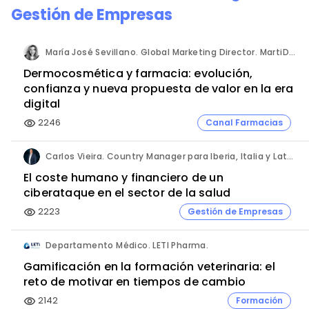
Gestión de Empresas
María José Sevillano. Global Marketing Director. MartiDerm.
Dermocosmética y farmacia: evolución,
confianza y nueva propuesta de valor en la era
digital
2246
Canal Farmacias
visibility
Carlos Vieira. Country Manager para Iberia, Italia y Latam. Hornetsecurity.
El coste humano y financiero de un
ciberataque en el sector de la salud
2223
Gestión de Empresas
visibility
Departamento Médico. LETI Pharma.
Gamificación en la formación veterinaria: el
reto de motivar en tiempos de cambio
2142
Formación
visibility