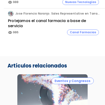
988
Nuevas Tecnologías
visibility
Jose Florencio Naranjo. Sales Representative en Tarragona.
Protejamos el canal farmacia a base de
servicio
986
Canal Farmacias
visibility
Artículos relacionados
Eventos y Congresos