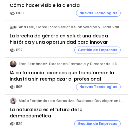
Cómo hacer visible la ciencia
1308
Nuevas Tecnologías
visibility
Ana Leal, Consultora Senior de Innovación y Carla Vallès, Manager. ANIMA.
La brecha de género en salud: una deuda
histórica y una oportunidad para innovar
1212
Gestión de Empresas
visibility
Fran Fernández. Doctor en Farmacia y Director de I+D. Labiana
IA en farmacia: avances que transforman la
industria sin reemplazar al profesional
1195
Nuevas Tecnologías
visibility
María Fernández de Gorostiza. Business Development & Sustainable Transformation Director. L'Oréal Dermatological Beauty.
La naturaleza es el futuro de la
dermocosmética
1129
Gestión de Empresas
visibility