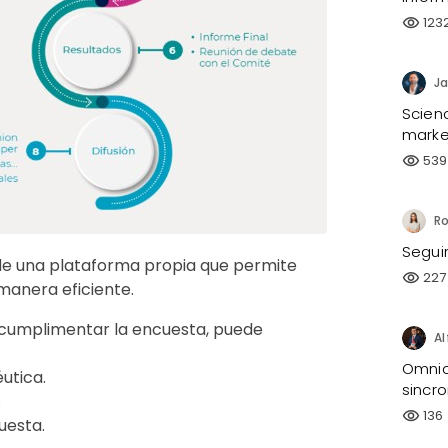
123
visibility
Ja
Scien
market
539
visibility
Segui
 de una plataforma propia que permite
227
visibility
manera eficiente.
 cumplimentar la encuesta, puede
Omnic
utica.
sincro
.
136
visibility
uesta.