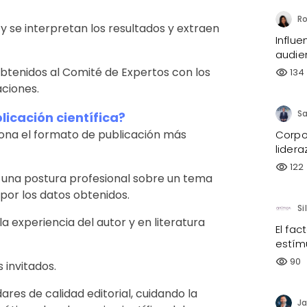
Ro
y se interpretan los resultados y extraen
Influ
audie
obtenidos al Comité de Expertos con los
134
visibility
ciones.
icación científica?
ciona el formato de publicación más
Corpor
lidera
122
visibility
 una postura profesional sobre un tema
 por los datos obtenidos.
a experiencia del autor y en literatura
El fac
estím
90
visibility
 invitados.
ares de calidad editorial, cuidando la
Ja