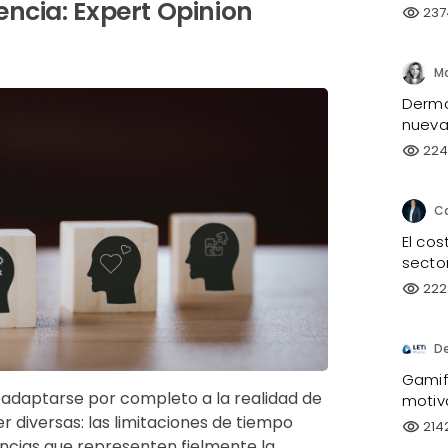
ncia: Expert Opinion
237
visibility
Dermo
nueva 
224
visibility
El co
sector
222
visibility
D
Gamifi
a adaptarse por completo a la realidad de
motiv
r diversas: las limitaciones de tiempo
214
visibility
encias que representen fielmente la