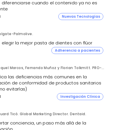
diferenciarse cuando el contenido ya no es
ente
4
Nuevas Tecnologías
olgate-Palmolive.
elegir la mejor pasta de dientes con flúor
Adherencia a pacientes
Raquel Marcos, Fernando Muñoz y Florian Tolkmitt. PRO-LIANCE GLOBAL SOLUTIONS GmbH.
fica las deficiencias más comunes en la
ación de conformidad de productos sanitarios
mo evitarlas)
4
Investigación Clínica
uard Ticó. Global Marketing Director. Dentaid.
rtar conciencia, un paso más allá de la
mación