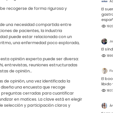
A
debe recogerse de forma rigurosa y
El sue
gastro
españ
ón de una necesidad compartida entre
192
visibility
iones de pacientes, la industria
sidad puede estar relacionada con un
oritmo, una enfermedad poco explorada,
El sí
189
visibility
esta opinión experta puede ser diversa:
i, entrevistas, reuniones estructuradas
stas de opinión…
El bo
 de opinión, una vez identificada la
libido
e diseña una encuesta que recoge
183
visibility
o preguntas cerradas para cuantificar
ndizar en matices. La clave está en elegir
e selección y participación claros y