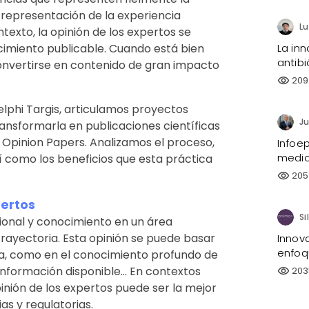
e representación de la experiencia
texto, la opinión de los expertos se
La inn
imiento publicable. Cuando está bien
antibi
onvertirse en contenido de gran impacto
209
visibility
lphi Targis, articulamos proyectos
Ju
ransformarla en publicaciones científicas
 Opinion Papers. Analizamos el proceso,
Infoe
medi
í como los beneficios que esta práctica
205
visibility
pertos
sional y conocimiento en un área
rayectoria. Esta opinión se puede basar
Innov
enfoq
ora, como en el conocimiento profundo de
nformación disponible... En contextos
203
visibility
pinión de los expertos puede ser la mejor
as y regulatorias.