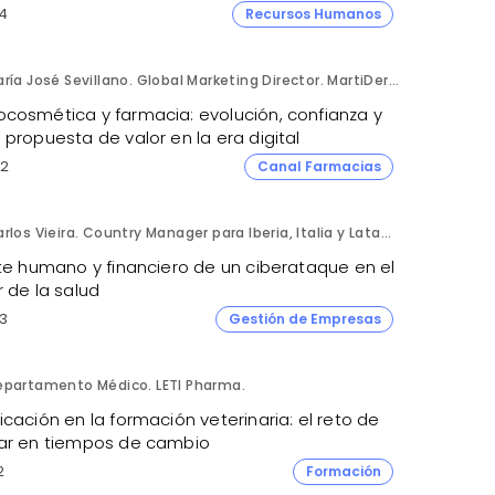
4
Recursos Humanos
María José Sevillano. Global Marketing Director. MartiDerm.
cosmética y farmacia: evolución, confianza y
propuesta de valor en la era digital
2
Canal Farmacias
Carlos Vieira. Country Manager para Iberia, Italia y Latam. Hornetsecurity.
ste humano y financiero de un ciberataque en el
 de la salud
3
Gestión de Empresas
epartamento Médico. LETI Pharma.
cación en la formación veterinaria: el reto de
ar en tiempos de cambio
2
Formación