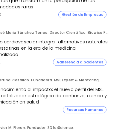
tos que transforman la percepción de las
medades raras
8
Gestión de Empresas
José María Sánchez Torres. Director Científico. Biowise Pharmaceuticals.
 cardiovascular integral: alternativas naturales
estatinas en la era de la medicina
nalizada
2
Adherencia a pacientes
rtina Riosalido. Fundadora. MSL Expert & Mentoring.
nocimiento al impacto: el nuevo perfil del MSL
catalizador estratégico de confianza, ciencia y
icación en salud
9
Recursos Humanos
vier M. Floren. Fundador. 3DforScience.