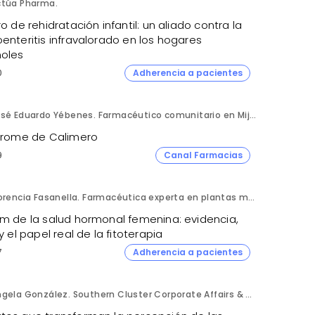
ctúa Pharma.
ro de rehidratación infantil: un aliado contra la
enteritis infravalorado en los hogares
oles
0
Adherencia a pacientes
José Eduardo Yébenes. Farmacéutico comunitario en Mijas (Málaga).
ndrome de Calimero
9
Canal Farmacias
Florencia Fasanella. Farmacéutica experta en plantas medicinales.
om de la salud hormonal femenina: evidencia,
 y el papel real de la fitoterapia
7
Adherencia a pacientes
Ángela González. Southern Cluster Corporate Affairs & Patient Partnership Director. Kyowa Kirin.