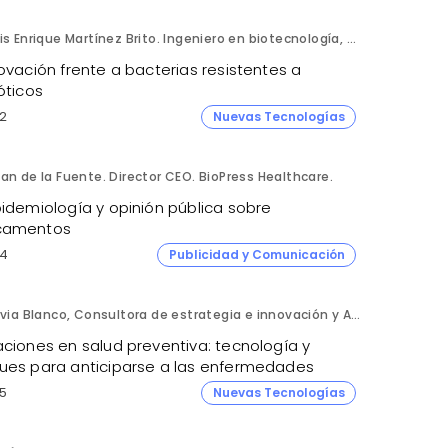
Luis Enrique Martínez Brito. Ingeniero en biotecnología, México.
ovación frente a bacterias resistentes a
óticos
2
Nuevas Tecnologías
an de la Fuente. Director CEO. BioPress Healthcare.
pidemiología y opinión pública sobre
camentos
4
Publicidad y Comunicación
Silvia Blanco, Consultora de estrategia e innovación y Ana Leal, Consultora Senior de estrategia e innovación. ANIMA.
aciones en salud preventiva: tecnología y
ues para anticiparse a las enfermedades
5
Nuevas Tecnologías