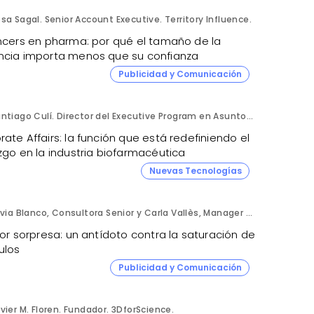
sa Sagal. Senior Account Executive. Territory Influence.
encers en pharma: por qué el tamaño de la
ncia importa menos que su confianza
Publicidad y Comunicación
Santiago Culí. Director del Executive Program en Asuntos Públicos y Comunicación en la Industria Farmacéutica de Cesif.
ate Affairs: la función que está redefiniendo el
zgo en la industria biofarmacéutica
Nuevas Tecnologías
Silvia Blanco, Consultora Senior y Carla Vallès, Manager Senior. ANIMA.
tor sorpresa: un antídoto contra la saturación de
ulos
Publicidad y Comunicación
vier M. Floren. Fundador. 3DforScience.