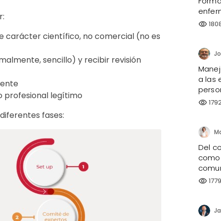
Forma
enfer
r:
180
visibility
 carácter científico, no comercial (no es
lmente, sencillo) y recibir revisión
Manejo
a las 
rente
perso
 o profesional legítimo
179
visibility
diferentes fases:
Ma
Del co
como 
comun
177
visibility
Ja