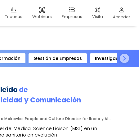
Webinars
Visita
Tribunas
Empresas
Acceder
ormación
Gestión de Empresas
Investigación Clíni
 leído
de
licidad y Comunicación
Bea Makowka, People and Culture Director for Iberia y Alberto Municio, Talent Seach Solutions Lead for Iberia. Inizio Engage.
el del Medical Science Liaison (MSL) en un
o sanitario en evolución