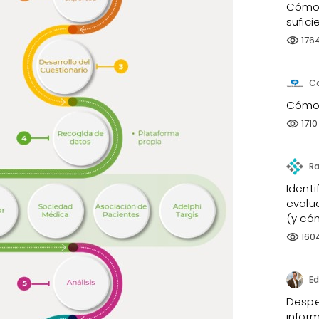
Cómo 
sufici
176
visibility
C
Cómo 
1710
visibility
Identi
evalu
(y có
160
visibility
Ed
Despe
infor