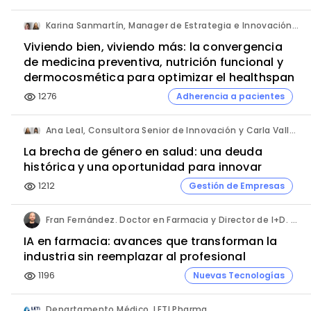
Karina Sanmartín, Manager de Estrategia e Innovación y Ana Leal, Consultora Senior de Innovación. ANIMA.
Viviendo bien, viviendo más: la convergencia
de medicina preventiva, nutrición funcional y
dermocosmética para optimizar el healthspan
1276
Adherencia a pacientes
visibility
Ana Leal, Consultora Senior de Innovación y Carla Vallès, Manager. ANIMA.
La brecha de género en salud: una deuda
histórica y una oportunidad para innovar
1212
Gestión de Empresas
visibility
Fran Fernández. Doctor en Farmacia y Director de I+D. Labiana
IA en farmacia: avances que transforman la
industria sin reemplazar al profesional
1196
Nuevas Tecnologías
visibility
Departamento Médico. LETI Pharma.