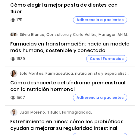
Cómo elegir la mejor pasta de dientes con
flúor
1711
Adherencia a pacientes
visibility
Silvia Blanco, Consultora y Carla Vallès, Manager. ANIMA.
Farmacias en transformación: hacia un modelo
más humano, sostenible y conectado
1539
Canal Farmacias
visibility
Lola Montes. Farmacéutica, nutricionista y especialista en salud hormonal y de la mujer.
Cómo deshacerte del síndrome premenstrual
con la nutrición hormonal
1507
Adherencia a pacientes
visibility
Juan Moreno. Titular. Farmagranada.
Estreñimiento en niños: cómo los probióticos
ayudan a mejorar su regularidad intestinal