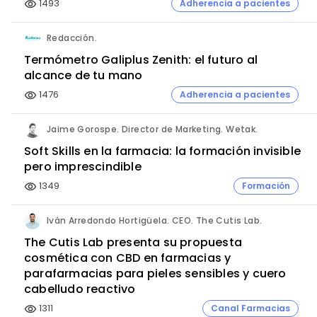
1493
Adherencia a pacientes
visibility
Redacción.
Termómetro Galiplus Zenith: el futuro al
alcance de tu mano
1476
Adherencia a pacientes
visibility
Jaime Gorospe. Director de Marketing. Wetak.
Soft Skills en la farmacia: la formación invisible
pero imprescindible
1349
Formación
visibility
Iván Arredondo Hortigüela. CEO. The Cutis Lab.
The Cutis Lab presenta su propuesta
cosmética con CBD en farmacias y
parafarmacias para pieles sensibles y cuero
cabelludo reactivo
1311
Canal Farmacias
visibility