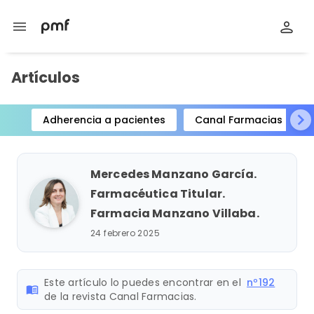
menu
Artículos
Adherencia a pacientes
Canal Farmacias
Item
1
of
Mercedes Manzano García.
15
Farmacéutica Titular.
Farmacia Manzano Villaba.
24 febrero 2025
Este artículo lo puedes encontrar en el
nº192
menu_book
de la revista Canal Farmacias.