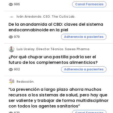
986
Canal Farmacias
visibility
Iván Arredondo. CEO. The Cutis Lab.
De la anandamida al CBD: claves del sistema
endocannabinoide en la piel
979
Adherencia a pacientes
visibility
Luis Ucelay. Director Técnico. Sawes Pharma
¿Por qué chupar una pastilla podría ser el
futuro de los complementos alimenticios?
902
Adherencia a pacientes
visibility
Redacción.
“La prevención a largo plazo ahorra muchos
recursos a los sistemas de salud, pero hay que
ser valiente y trabajar de forma multidisciplinar
con todos los agentes sanitarios”
879
Canal Farmacias