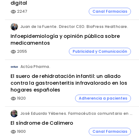
digital
2247
Canal Farmacias
visibility
Juan de la Fuente. Director CEO. BioPress Healthcare.
Infoepidemiología y opinión pública sobre
medicamentos
2055
Publicidad y Comunicación
visibility
Actúa Pharma.
El suero de rehidratación infantil: un aliado
contra la gastroenteritis infravalorado en los
hogares españoles
1920
Adherencia a pacientes
visibility
José Eduardo Yébenes. Farmacéutico comunitario en Mijas (Málaga).
El síndrome de Calimero
1900
Canal Farmacias
visibility