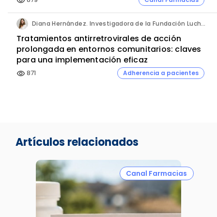
visibility
Diana Hernández. Investigadora de la Fundación Lucha contra las Infecciones y del Hospital Germans Trias i Pujol.
Tratamientos antirretrovirales de acción
prolongada en entornos comunitarios: claves
para una implementación eficaz
871
Adherencia a pacientes
visibility
Artículos relacionados
Canal Farmacias