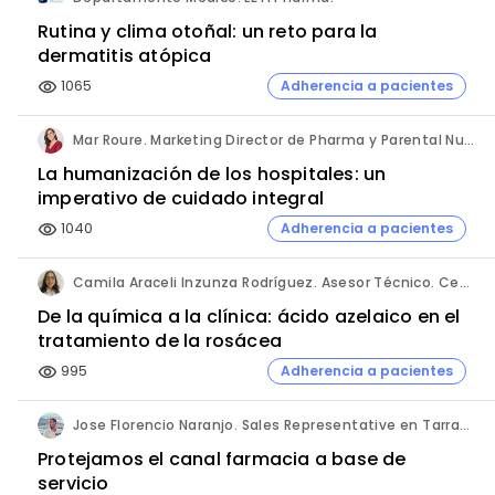
Rutina y clima otoñal: un reto para la
dermatitis atópica
1065
Adherencia a pacientes
visibility
Mar Roure. Marketing Director de Pharma y Parental Nutrition. Fresenius Kabi España.
La humanización de los hospitales: un
imperativo de cuidado integral
1040
Adherencia a pacientes
visibility
Camila Araceli Inzunza Rodríguez. Asesor Técnico. Centro de Innovación Pharmachem México.
De la química a la clínica: ácido azelaico en el
tratamiento de la rosácea
995
Adherencia a pacientes
visibility
Jose Florencio Naranjo. Sales Representative en Tarragona.
Protejamos el canal farmacia a base de
servicio