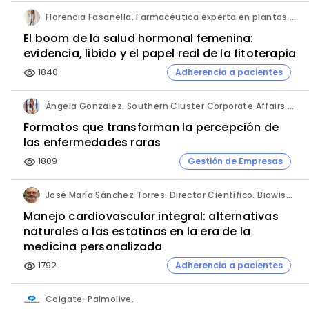
Florencia Fasanella. Farmacéutica experta en plantas medicinales.
El boom de la salud hormonal femenina:
evidencia, libido y el papel real de la fitoterapia
1840
Adherencia a pacientes
visibility
Ángela González. Southern Cluster Corporate Affairs & Patient Partnership Director. Kyowa Kirin.
Formatos que transforman la percepción de
las enfermedades raras
1809
Gestión de Empresas
visibility
José María Sánchez Torres. Director Científico. Biowise Pharmaceuticals.
Manejo cardiovascular integral: alternativas
naturales a las estatinas en la era de la
medicina personalizada
1792
Adherencia a pacientes
visibility
Colgate-Palmolive.