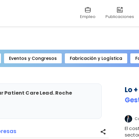
Empleo
Publicaciones
Eventos y Congresos
Fabricación y Logística
F
Lo +
ar Patient Care Lead. Roche
Ges
El co
presas
share
sector