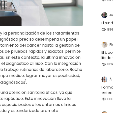
visibility
El sí
189
visibility
 y la personalización de los tratamientos
 diagnóstico preciso desempeña un papel
ratamiento del cáncer hasta la gestión de
os de pruebas rápidas y exactas permite
El bo
. En este contexto, la última innovación
libido
 diagnóstico clínico. Con la integración
183
visibility
e trabajo rutinarios de laboratorio, Roche
ampo médico: lograr mayor especificidad,
1
 diagnósticas
.
Forma
 una atención sanitaria eficaz, ya que
enfer
 terapéutico. Esta innovación lleva la
180
visibility
especializados a los entornos clínicos
zada y estandarizada promete