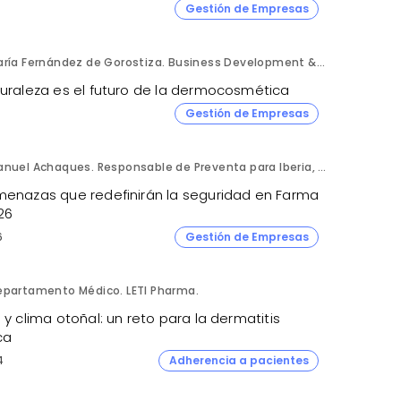
Gestión de Empresas
María Fernández de Gorostiza. Business Development & Sustainable Transformation Director. L'Oréal Dermatological Beauty.
turaleza es el futuro de la dermocosmética
Gestión de Empresas
Manuel Achaques. Responsable de Preventa para Iberia, Italia y Latinoamérica. Hornetsecurity.
menazas que redefinirán la seguridad en Farma
26
6
Gestión de Empresas
epartamento Médico. LETI Pharma.
 y clima otoñal: un reto para la dermatitis
ca
4
Adherencia a pacientes