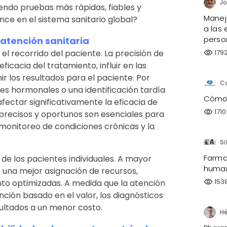
iendo pruebas más rápidas, fiables y
Manejo
ce en el sistema sanitario global?
a las 
perso
 atención sanitaria
179
el recorrido del paciente. La precisión de
visibility
icacia del tratamiento, influir en las
nir los resultados para el paciente. Por
C
es hormonales o una identificación tardía
Cómo 
fectar significativamente la eficacia de
1710
visibility
 precisos y oportunos son esenciales para
onitoreo de condiciones crónicas y la
Si
Farma
 de los pacientes individuales. A mayor
human
e una mejor asignación de recursos,
153
visibility
nto optimizadas. A medida que la atención
ción basado en el valor, los diagnósticos
ultados a un menor costo.