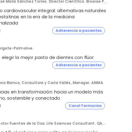
José María Sánchez Torres. Director Científico. Biowise Pharmaceuticals.
 cardiovascular integral: alternativas naturales
estatinas en la era de la medicina
nalizada
2
Adherencia a pacientes
olgate-Palmolive.
elegir la mejor pasta de dientes con flúor
Adherencia a pacientes
lvia Blanco, Consultora y Carla Vallès, Manager. ANIMA.
cias en transformación: hacia un modelo más
o, sostenible y conectado
8
Canal Farmacias
Héctor Fuentes de la Osa. Life Sciences Consultant. QbD Group.