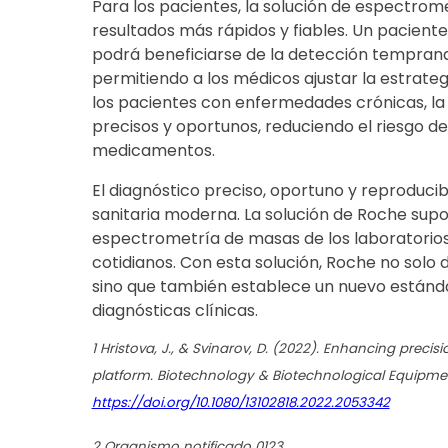
Para los pacientes, la solución de espectro
resultados más rápidos y fiables. Un pacien
podrá beneficiarse de la detección temprana 
permitiendo a los médicos ajustar la estrate
los pacientes con enfermedades crónicas, la
precisos y oportunos, reduciendo el riesgo d
medicamentos.
El diagnóstico preciso, oportuno y reproducib
sanitaria moderna. La solución de Roche supone
espectrometría de masas de los laboratorios 
cotidianos. Con esta solución, Roche no solo
sino que también establece un nuevo estánd
diagnósticas clínicas.
1 Hristova, J., & Svinarov, D. (2022). Enhancing prec
platform. Biotechnology & Biotechnological Equipment,
https://doi.org/10.1080/13102818.2022.2053342
2 Organismo notificado 0123