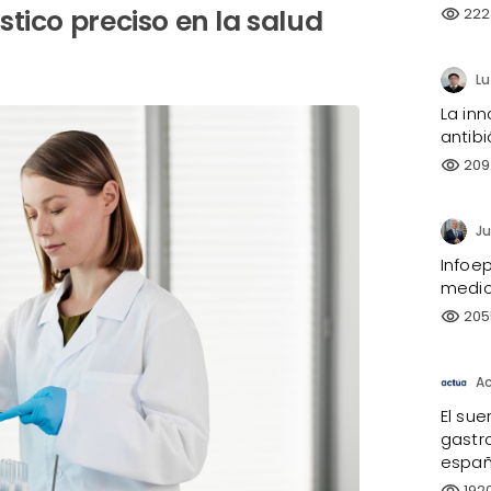
tico preciso en la salud
222
visibility
La inn
antibi
209
visibility
Ju
Infoe
medi
205
visibility
A
El sue
gastro
españ
192