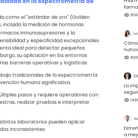
Pharma
abilidad en la espectrometría de
farma
1518
visibility
a como el "estándar de oro" (Golden
s, incluida la medición de hormonas
 fármacos inmunosupresores y la
ensibilidad y especificidad excepcionales
Cómo 
ienta ideal para detectar pequeños
nutri
argo, su aplicación en los entornos
150
visibility
rias barreras operativas y logísticas:
rabajo tradicionales de la espectrometría
vención humana significativa.
La imp
segur
últiples pasos y requiere operadores con
149
visibility
tras, realizar pruebas e interpretar
Ju
stintos laboratorios pueden aplicar
Estre
dos inconsistentes.
a mejo