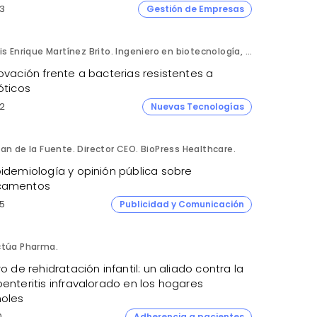
3
Gestión de Empresas
Luis Enrique Martínez Brito. Ingeniero en biotecnología, México.
ovación frente a bacterias resistentes a
óticos
2
Nuevas Tecnologías
an de la Fuente. Director CEO. BioPress Healthcare.
pidemiología y opinión pública sobre
camentos
5
Publicidad y Comunicación
ctúa Pharma.
ro de rehidratación infantil: un aliado contra la
enteritis infravalorado en los hogares
oles
0
Adherencia a pacientes