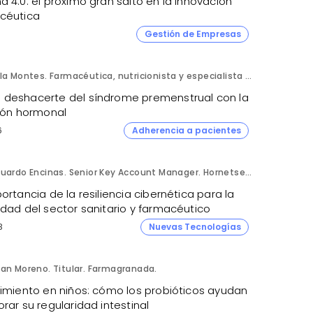
 4.0: el próximo gran salto en la innovación
céutica
Gestión de Empresas
Lola Montes. Farmacéutica, nutricionista y especialista en salud hormonal y de la mujer.
deshacerte del síndrome premenstrual con la
ción hormonal
6
Adherencia a pacientes
Eduardo Encinas. Senior Key Account Manager. Hornetsecurity en Iberia.
ortancia de la resiliencia cibernética para la
idad del sector sanitario y farmacéutico
8
Nuevas Tecnologías
an Moreno. Titular. Farmagranada.
ñimiento en niños: cómo los probióticos ayudan
rar su regularidad intestinal