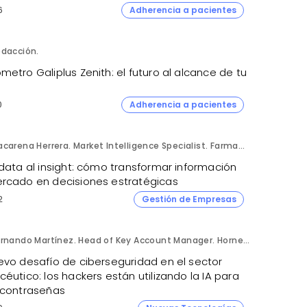
6
Adherencia a pacientes
dacción.
etro Galiplus Zenith: el futuro al alcance de tu
0
Adherencia a pacientes
Macarena Herrera. Market Intelligence Specialist. Farmaprojects (Polpharma Group).
data al insight: cómo transformar información
rcado en decisiones estratégicas
2
Gestión de Empresas
Fernando Martínez. Head of Key Account Manager. Hornetsecurity.
evo desafío de ciberseguridad en el sector
éutico: los hackers están utilizando la IA para
 contraseñas