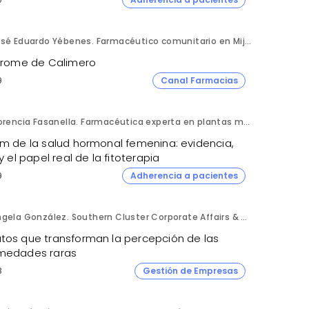
José Eduardo Yébenes. Farmacéutico comunitario en Mijas (Málaga).
ndrome de Calimero
9
Canal Farmacias
Florencia Fasanella. Farmacéutica experta en plantas medicinales.
om de la salud hormonal femenina: evidencia,
 y el papel real de la fitoterapia
9
Adherencia a pacientes
Ángela González. Southern Cluster Corporate Affairs & Patient Partnership Director. Kyowa Kirin.
tos que transforman la percepción de las
medades raras
8
Gestión de Empresas