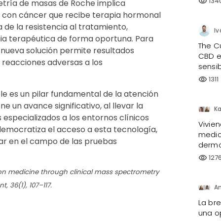
134
visibility
metría de masas de Roche implica
te con cáncer que recibe terapia hormonal
de la resistencia al tratamiento,
Iv
gia terapéutica de forma oportuna. Para
The C
 nueva solución permite resultados
CBD e
e reacciones adversas a los
sensi
1311
visibility
le es un pilar fundamental de la atención
 un avance significativo, al llevar la
especializados a los entornos clínicos
Vivie
 democratiza el acceso a esta tecnología,
medici
ar en el campo de las pruebas
dermo
127
visibility
ision medicine through clinical mass spectrometry
 36(1), 107–117.
La br
una o