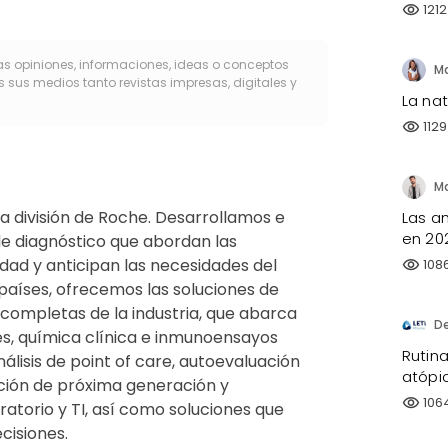
1212
visibility
as opiniones, informaciones, ideas o conceptos
s sus medios tanto revistas impresas, digitales y
La na
1129
visibility
a división de Roche. Desarrollamos e
Las a
en 20
e diagnóstico que abordan las
lidad y anticipan las necesidades del
108
visibility
aíses, ofrecemos las soluciones de
 completas de la industria, que abarca
D
s, química clínica e inmunoensayos
Rutina
nálisis de point of care, autoevaluación
atópi
ción de próxima generación y
106
visibility
atorio y TI, así como soluciones que
cisiones.