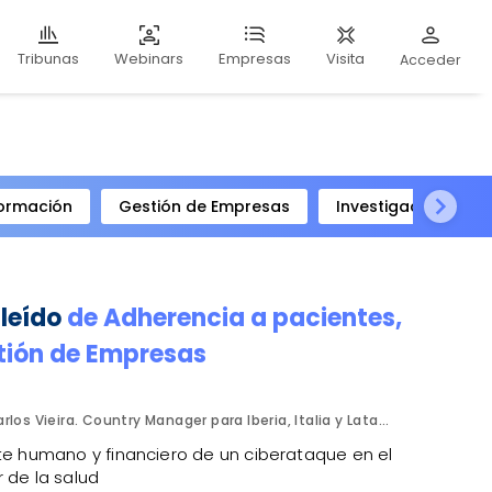
Webinars
Visita
Tribunas
Empresas
Acceder
ormación
Gestión de Empresas
Investigación Clíni
 leído
de
Adherencia a pacientes
,
tión de Empresas
Carlos Vieira. Country Manager para Iberia, Italia y Latam. Hornetsecurity.
ste humano y financiero de un ciberataque en el
 de la salud