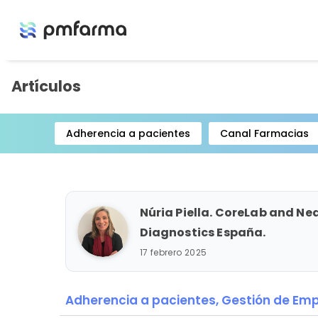
Artículos
Adherencia a pacientes
Canal Farmacias
Item
1
of
15
Núria Piella. CoreLab and Ne
Diagnostics España.
17 febrero 2025
Adherencia a pacientes,
Gestión de Em