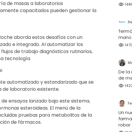
ía de masas a laboratorios
148
visibility
ltamente capacitados pueden gestionar la
Re
Termóm
Roche aborda estos desafíos con un
mano
ado e integrado. Al automatizar los
147
visibility
flujos de trabajo diagnósticos rutinarios,
a tecnología.
e:
De la 
de me
ente automatizado y estandarizado que se
142
visibility
 de laboratorio existente.
e de ensayos lanzado bajo este sistema,
rmonas esteroideas. El menú de la
Un nu
ncluidas pruebas para metabolitos de la
farmac
ación de fármacos.
robar