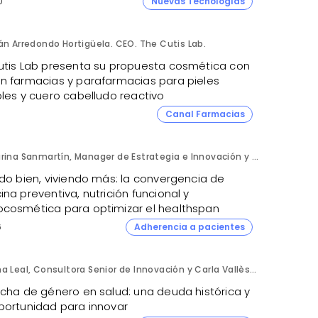
0
Nuevas Tecnologías
án Arredondo Hortigüela. CEO. The Cutis Lab.
utis Lab presenta su propuesta cosmética con
n farmacias y parafarmacias para pieles
bles y cuero cabelludo reactivo
Canal Farmacias
Karina Sanmartín, Manager de Estrategia e Innovación y Ana Leal, Consultora Senior de Innovación. ANIMA.
ndo bien, viviendo más: la convergencia de
na preventiva, nutrición funcional y
cosmética para optimizar el healthspan
6
Adherencia a pacientes
Ana Leal, Consultora Senior de Innovación y Carla Vallès, Manager. ANIMA.
echa de género en salud: una deuda histórica y
portunidad para innovar