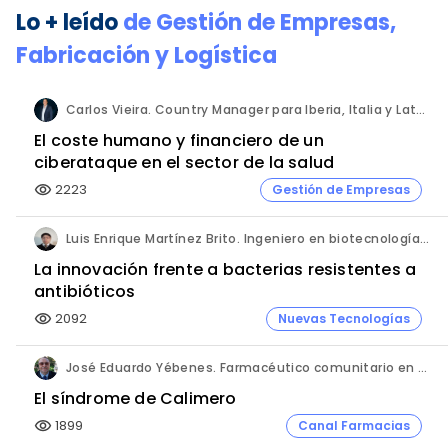
Lo + leído
de
Gestión de Empresas
,
Fabricación y Logística
Carlos Vieira. Country Manager para Iberia, Italia y Latam. Hornetsecurity.
El coste humano y financiero de un
ciberataque en el sector de la salud
2223
Gestión de Empresas
visibility
Luis Enrique Martínez Brito. Ingeniero en biotecnología, México.
La innovación frente a bacterias resistentes a
antibióticos
2092
Nuevas Tecnologías
visibility
José Eduardo Yébenes. Farmacéutico comunitario en Mijas (Málaga).
El síndrome de Calimero
1899
Canal Farmacias
visibility