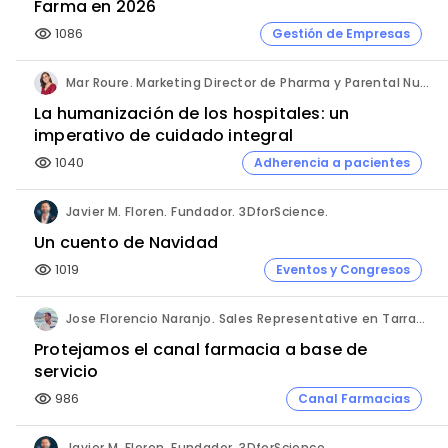
Farma en 2026
1086
Gestión de Empresas
visibility
Mar Roure. Marketing Director de Pharma y Parental Nutrition. Fresenius Kabi España.
La humanización de los hospitales: un
imperativo de cuidado integral
1040
Adherencia a pacientes
visibility
Javier M. Floren. Fundador. 3DforScience.
Un cuento de Navidad
1019
Eventos y Congresos
visibility
Jose Florencio Naranjo. Sales Representative en Tarragona.
Protejamos el canal farmacia a base de
servicio
986
Canal Farmacias
visibility
Javier M. Floren. Fundador. 3DforScience.