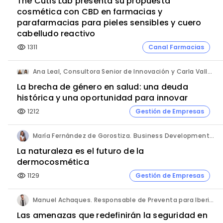
The Cutis Lab presenta su propuesta
cosmética con CBD en farmacias y
parafarmacias para pieles sensibles y cuero
cabelludo reactivo
1311
Canal Farmacias
visibility
Ana Leal, Consultora Senior de Innovación y Carla Vallès, Manager. ANIMA.
La brecha de género en salud: una deuda
histórica y una oportunidad para innovar
1212
Gestión de Empresas
visibility
María Fernández de Gorostiza. Business Development & Sustainable Transformation Director. L'Oréal Dermatological Beauty.
La naturaleza es el futuro de la
dermocosmética
1129
Gestión de Empresas
visibility
Manuel Achaques. Responsable de Preventa para Iberia, Italia y Latinoamérica. Hornetsecurity.
Las amenazas que redefinirán la seguridad en