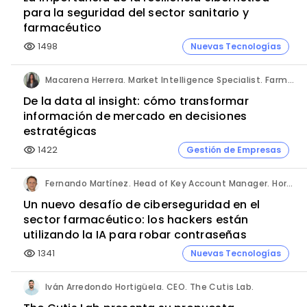
para la seguridad del sector sanitario y
farmacéutico
1498
Nuevas Tecnologías
visibility
Macarena Herrera. Market Intelligence Specialist. Farmaprojects (Polpharma Group).
De la data al insight: cómo transformar
información de mercado en decisiones
estratégicas
1422
Gestión de Empresas
visibility
Fernando Martínez. Head of Key Account Manager. Hornetsecurity.
Un nuevo desafío de ciberseguridad en el
sector farmacéutico: los hackers están
utilizando la IA para robar contraseñas
1341
Nuevas Tecnologías
visibility
Iván Arredondo Hortigüela. CEO. The Cutis Lab.