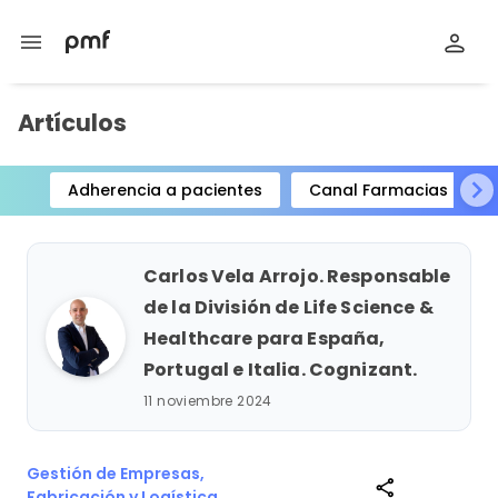
menu
Artículos
Adherencia a pacientes
Canal Farmacias
Item
1
of
Carlos Vela Arrojo. Responsable
15
de la División de Life Science &
Healthcare para España,
Portugal e Italia. Cognizant.
11 noviembre 2024
Gestión de Empresas,
share
Fabricación y Logística