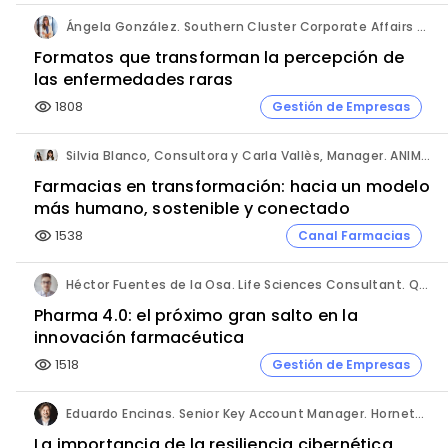
Ángela González. Southern Cluster Corporate Affairs & Patient Partnership Director. Kyowa Kirin.
Formatos que transforman la percepción de
las enfermedades raras
1808
Gestión de Empresas
visibility
Silvia Blanco, Consultora y Carla Vallès, Manager. ANIMA.
Farmacias en transformación: hacia un modelo
más humano, sostenible y conectado
1538
Canal Farmacias
visibility
Héctor Fuentes de la Osa. Life Sciences Consultant. QbD Group.
Pharma 4.0: el próximo gran salto en la
innovación farmacéutica
1518
Gestión de Empresas
visibility
Eduardo Encinas. Senior Key Account Manager. Hornetsecurity en Iberia.
La importancia de la resiliencia cibernética