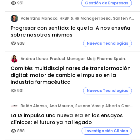
951
Gestión de Empresas
visibility
Valentina Monaca. HRBP & HR Manager Iberia. Santen Pharmaceutical.
Progresar con sentido: lo que la IA nos enseña
sobre nosotros mismos
938
Nuevas Tecnologías
visibility
Andrea Llorca. Product Manager. Meiji Pharma Spain.
Comités multidisciplinares de transformación
digital: motor de cambio e impulso en la
industria farmacéutica
931
Nuevas Tecnologías
visibility
Belén Alonso, Ana Moreno, Susana Vara y Alberto Corral. Apices.
La IA impulsa una nueva era en los ensayos
clínicos: el futuro ya ha llegado
888
Investigación Clínica
visibility