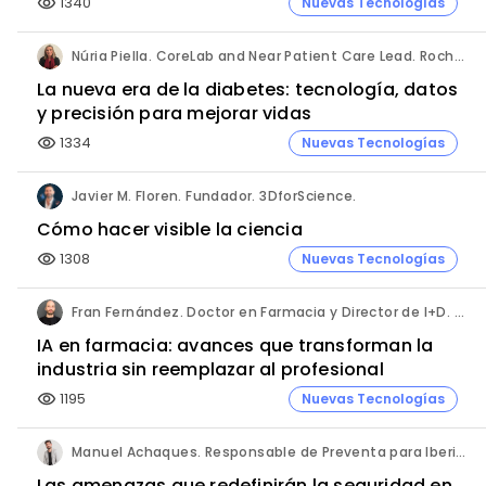
1340
Nuevas Tecnologías
visibility
Núria Piella. CoreLab and Near Patient Care Lead. Roche Diagnostics España.
La nueva era de la diabetes: tecnología, datos
y precisión para mejorar vidas
1334
Nuevas Tecnologías
visibility
Javier M. Floren. Fundador. 3DforScience.
Cómo hacer visible la ciencia
1308
Nuevas Tecnologías
visibility
Fran Fernández. Doctor en Farmacia y Director de I+D. Labiana
IA en farmacia: avances que transforman la
industria sin reemplazar al profesional
1195
Nuevas Tecnologías
visibility
Manuel Achaques. Responsable de Preventa para Iberia, Italia y Latinoamérica. Hornetsecurity.
Las amenazas que redefinirán la seguridad en