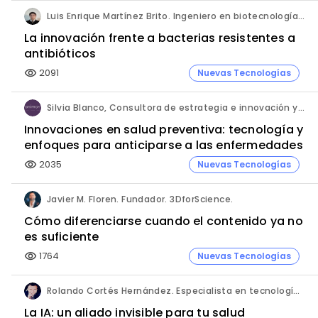
Luis Enrique Martínez Brito. Ingeniero en biotecnología, México.
La innovación frente a bacterias resistentes a
antibióticos
2091
Nuevas Tecnologías
visibility
Silvia Blanco, Consultora de estrategia e innovación y Ana Leal, Consultora Senior de estrategia e innovación. ANIMA.
Innovaciones en salud preventiva: tecnología y
enfoques para anticiparse a las enfermedades
2035
Nuevas Tecnologías
visibility
Javier M. Floren. Fundador. 3DforScience.
Cómo diferenciarse cuando el contenido ya no
es suficiente
1764
Nuevas Tecnologías
visibility
Rolando Cortés Hernández. Especialista en tecnología e inteligencia artificial. Director Comercial. AQUÍ tu Remodelación.
La IA: un aliado invisible para tu salud