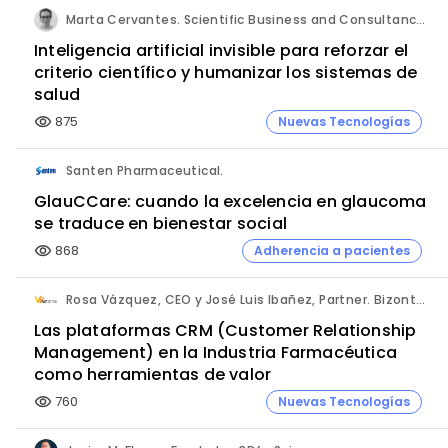
Marta Cervantes. Scientific Business and Consultancy. Punta Alta.
Inteligencia artificial invisible para reforzar el
criterio científico y humanizar los sistemas de
salud
875
Nuevas Tecnologías
visibility
Santen Pharmaceutical.
GlauCCare: cuando la excelencia en glaucoma
se traduce en bienestar social
868
Adherencia a pacientes
visibility
Rosa Vázquez, CEO y José Luis Ibañez, Partner. Bizontop Group, SL.
Las plataformas CRM (Customer Relationship
Management) en la Industria Farmacéutica
como herramientas de valor
760
Nuevas Tecnologías
visibility