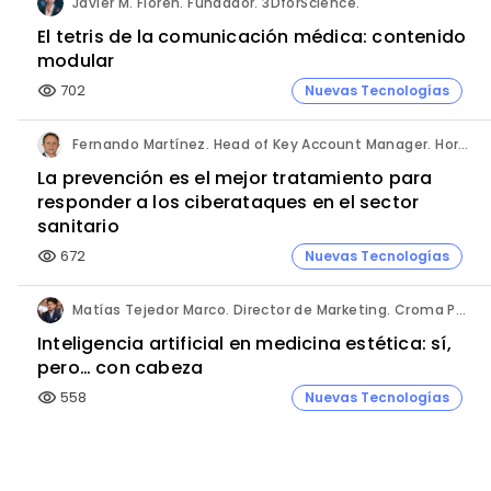
Javier M. Floren. Fundador. 3DforScience.
El tetris de la comunicación médica: contenido
modular
702
Nuevas Tecnologías
visibility
Fernando Martínez. Head of Key Account Manager. Hornetsecurity.
La prevención es el mejor tratamiento para
responder a los ciberataques en el sector
sanitario
672
Nuevas Tecnologías
visibility
Matías Tejedor Marco. Director de Marketing. Croma Pharma Iberia.
Inteligencia artificial en medicina estética: sí,
pero… con cabeza
558
Nuevas Tecnologías
visibility