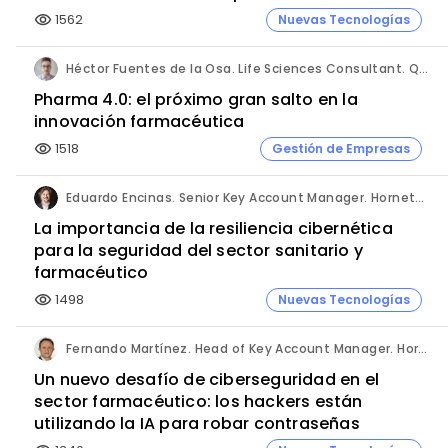
1562
Nuevas Tecnologías
visibility
Héctor Fuentes de la Osa. Life Sciences Consultant. QbD Group.
Pharma 4.0: el próximo gran salto en la
innovación farmacéutica
1518
Gestión de Empresas
visibility
Eduardo Encinas. Senior Key Account Manager. Hornetsecurity en Iberia.
La importancia de la resiliencia cibernética
para la seguridad del sector sanitario y
farmacéutico
1498
Nuevas Tecnologías
visibility
Fernando Martínez. Head of Key Account Manager. Hornetsecurity.
Un nuevo desafío de ciberseguridad en el
sector farmacéutico: los hackers están
utilizando la IA para robar contraseñas