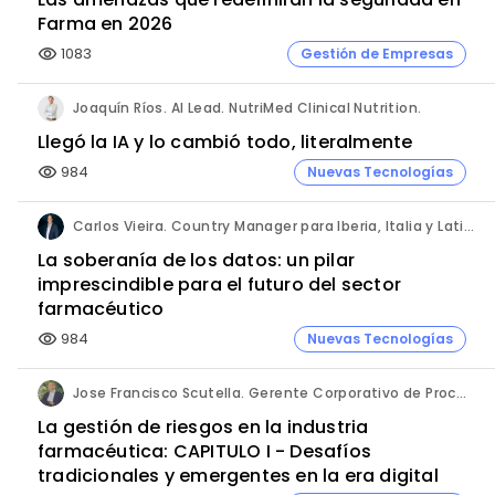
Farma en 2026
1083
Gestión de Empresas
visibility
Joaquín Ríos. AI Lead. NutriMed Clinical Nutrition.
Llegó la IA y lo cambió todo, literalmente
984
Nuevas Tecnologías
visibility
Carlos Vieira. Country Manager para Iberia, Italia y Latinoamérica. Hornetsecurity.
La soberanía de los datos: un pilar
imprescindible para el futuro del sector
farmacéutico
984
Nuevas Tecnologías
visibility
Jose Francisco Scutella. Gerente Corporativo de Procesos & Control Interno. Adium Pharma.
La gestión de riesgos en la industria
farmacéutica: CAPITULO I - Desafíos
tradicionales y emergentes en la era digital