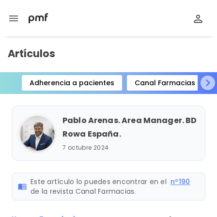
menu
Artículos
Adherencia a pacientes
Canal Farmacias
Item
1
of
Pablo Arenas. Area Manager. BD
15
Rowa España.
7 octubre 2024
Este artículo lo puedes encontrar en el
nº190
menu_book
de la revista Canal Farmacias.